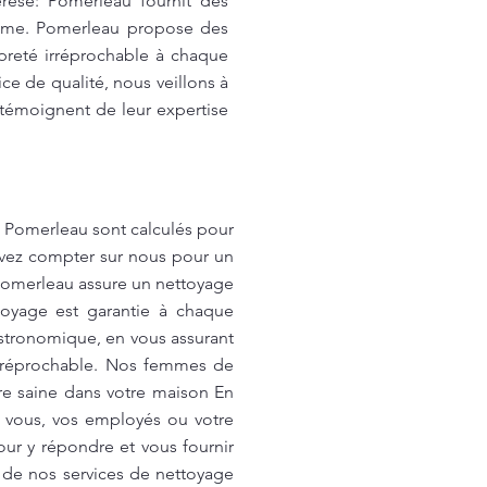
rèse: Pomerleau fournit des
lisme. Pomerleau propose des
preté irréprochable à chaque
ice de qualité, nous veillons à
 témoignent de leur expertise
z Pomerleau sont calculés pour
ouvez compter sur nous pour un
 Pomerleau assure un nettoyage
toyage est garantie à chaque
stronomique, en vous assurant
 irréprochable. Nos femmes de
re saine dans votre maison En
r vous, vos employés ou votre
ur y répondre et vous fournir
r de nos services de nettoyage