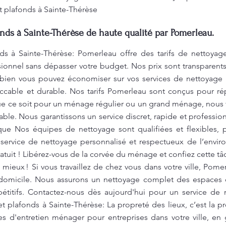
t plafonds à Sainte-Thérèse
nds à Sainte-Thérèse de haute qualité par Pomerleau.
ds à Sainte-Thérèse: Pomerleau offre des tarifs de nettoyag
ssionnel sans dépasser votre budget. Nos prix sont transparen
mbien vous pouvez économiser sur vos services de nettoyage
ccable et durable. Nos tarifs Pomerleau sont conçus pour r
ue ce soit pour un ménage régulier ou un grand ménage, nous v
able. Nous garantissons un service discret, rapide et professionn
que Nos équipes de nettoyage sont qualifiées et flexibles, pr
service de nettoyage personnalisé et respectueux de l’envir
atuit ! Libérez-vous de la corvée du ménage et confiez cette t
e mieux ! Si vous travaillez de chez vous dans votre ville, Pom
omicile. Nous assurons un nettoyage complet des espaces de
mpétitifs. Contactez-nous dès aujourd'hui pour un service de
et plafonds à Sainte-Thérèse: La propreté des lieux, c’est la
es d'entretien ménager pour entreprises dans votre ville, en 