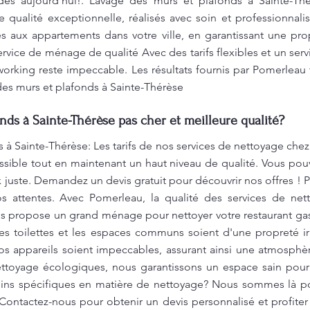
ès aujourd'hui!. Lavage des murs et plafonds à Sainte-Thé
e qualité exceptionnelle, réalisés avec soin et professionna
 aux appartements dans votre ville, en garantissant une pro
service de ménage de qualité Avec des tarifs flexibles et un serv
orking reste impeccable. Les résultats fournis par Pomerleau
des murs et plafonds à Sainte-Thérèse
nds à Sainte-Thérèse pas cher et meilleure qualité?
 à Sainte-Thérèse: Les tarifs de nos services de nettoyage che
ossible tout en maintenant un haut niveau de qualité. Vous p
x juste. Demandez un devis gratuit pour découvrir nos offres !
s attentes. Avec Pomerleau, la qualité des services de net
us propose un grand ménage pour nettoyer votre restaurant ga
, les toilettes et les espaces communs soient d'une propreté
os appareils soient impeccables, assurant ainsi une atmosphè
nettoyage écologiques, nous garantissons un espace sain pou
oins spécifiques en matière de nettoyage? Nous sommes là po
Contactez-nous pour obtenir un devis personnalisé et profite