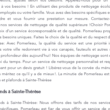
itifs, ajustés selon vos besoins. Appelez-nous pour un s
 à vos besoins ! En utilisant des produits de nettoyage écol
employés ou votre famille. Vous avez des besoins spécifiques
e et vous fournir une prestation sur mesure. Contactez
e nos services de nettoyage de qualité supérieure !Choisir P
 choix d’un service écoresponsable et de qualité. Pomerleau pr
 besoins uniques. Faites le choix de la qualité et du respect 
se: Avec Pomerleau, la qualité du service est une priorité 
votre ville redonnent vie à vos canapés, fauteuils et autres
n profondeur dès aujourd'hui! Nos équipes de nettoyage sont qua
loi du temps. Pour un service de nettoyage personnalisé et re
ant pour un devis gratuit ! Libérez-vous de la corvée du ména
méritez ce qu’il y a de mieux !. La minutie de Pomerleau est
rs et plafonds à Sainte-Thérèse
nds à Sainte-Thérèse
ds à Sainte-Thérèse: Nous offrons des tarifs de nos service
écifiques. Pomerleau est fier de vous offrir un service de q