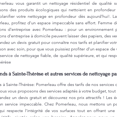
erleau vous garantit un nettoyage résidentiel de qualité s
isons des produits écologiques qui nettoient en profondeur 
planifier votre nettoyage en profondeur dès aujourd'hui!. L
rleau, profitez d'un espace impeccable sans effort. Femme
ons d’entreprise avec Pomerleau : pour un environnement 
ons d'entreprise à domicile peuvent laisser des papiers, des ver
dez un devis gratuit pour connaître nos tarifs et planifier vo
on avec soin, pour que vous puissiez profiter d’un espace de v
service de nettoyage fiable, de qualité supérieure, et qui res
hérèse
nds à Sainte-Thérèse et autres services de nettoyage pa
 à Sainte-Thérèse: Pomerleau offre des tarifs de nos services 
Nous vous proposons des services adaptés à votre budget, tout
andez un devis gratuit et découvrez nos prix attractifs ! Les
 un service impeccable. Chez Pomerleau, nous mettons un po
i respecte l'intégrité de vos surfaces tout en offrant une