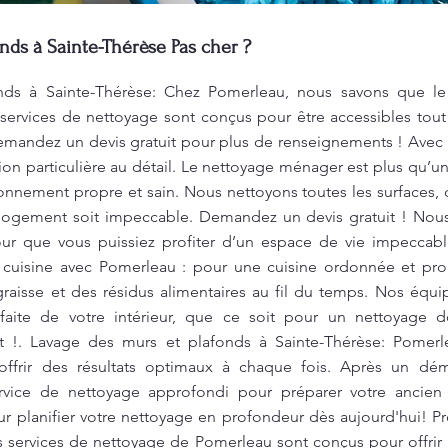
nds à Sainte-Thérèse Pas cher ?
ds à Sainte-Thérèse: Chez Pomerleau, nous savons que le 
services de nettoyage sont conçus pour être accessibles tout
emandez un devis gratuit pour plus de renseignements ! Ave
ion particulière au détail. Le nettoyage ménager est plus qu’un
ronnement propre et sain. Nous nettoyons toutes les surfaces, 
 logement soit impeccable. Demandez un devis gratuit ! Nou
our que vous puissiez profiter d’un espace de vie impecca
 cuisine avec Pomerleau : pour une cuisine ordonnée et prop
raisse et des résidus alimentaires au fil du temps. Nos équi
faite de votre intérieur, que ce soit pour un nettoyage 
 !. Lavage des murs et plafonds à Sainte-Thérèse: Pomerl
ffrir des résultats optimaux à chaque fois. Après un dém
vice de nettoyage approfondi pour préparer votre ancie
r planifier votre nettoyage en profondeur dès aujourd'hui! Pr
Les services de nettoyage de Pomerleau sont conçus pour offrir