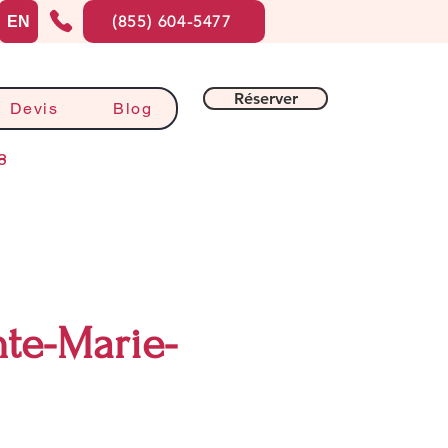
(855) 604-5477
EN
Réserver
Devis
Blog
8
nte-Marie-