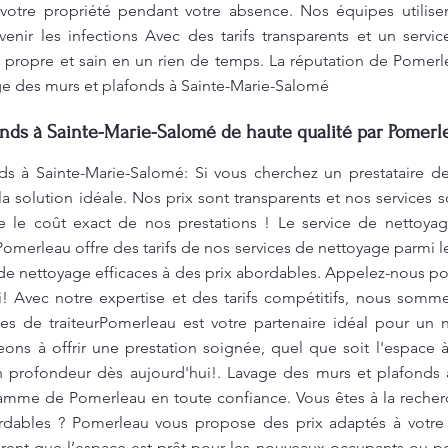
 votre propriété pendant votre absence. Nos équipes utilisen
venir les infections Avec des tarifs transparents et un servi
 propre et sain en un rien de temps. La réputation de Pomer
age des murs et plafonds à Sainte-Marie-Salomé
nds à Sainte-Marie-Salomé de haute qualité par Pomerl
s à Sainte-Marie-Salomé: Si vous cherchez un prestataire de 
a solution idéale. Nos prix sont transparents et nos service
re le coût exact de nos prestations ! Le service de nettoy
Pomerleau offre des tarifs de nos services de nettoyage parmi 
de nettoyage efficaces à des prix abordables. Appelez-nous pou
! Avec notre expertise et des tarifs compétitifs, nous sommes
ices de traiteurPomerleau est votre partenaire idéal pour un n
ns à offrir une prestation soignée, quel que soit l'espace 
en profondeur dès aujourd'hui!. Lavage des murs et plafonds
gamme de Pomerleau en toute confiance. Vous êtes à la recher
ordables ? Pomerleau vous propose des prix adaptés à votre
ent que l’espace est prêt pour les nouveaux occupants ou pour