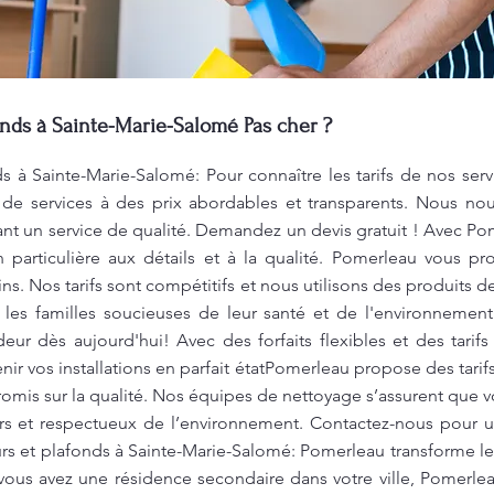
onds à Sainte-Marie-Salomé Pas cher ?
s à Sainte-Marie-Salomé: Pour connaître les tarifs de nos ser
 services à des prix abordables et transparents. Nous no
ant un service de qualité. Demandez un devis gratuit ! Avec P
n particulière aux détails et à la qualité. Pomerleau vous
ns. Nos tarifs sont compétitifs et nous utilisons des produits 
r les familles soucieuses de leur santé et de l'environnement
eur dès aujourd'hui! Avec des forfaits flexibles et des tarif
nir vos installations en parfait étatPomerleau propose des tari
romis sur la qualité. Nos équipes de nettoyage s’assurent que v
ûrs et respectueux de l’environnement. Contactez-nous pour u
urs et plafonds à Sainte-Marie-Salomé: Pomerleau transforme l
 vous avez une résidence secondaire dans votre ville, Pomerl