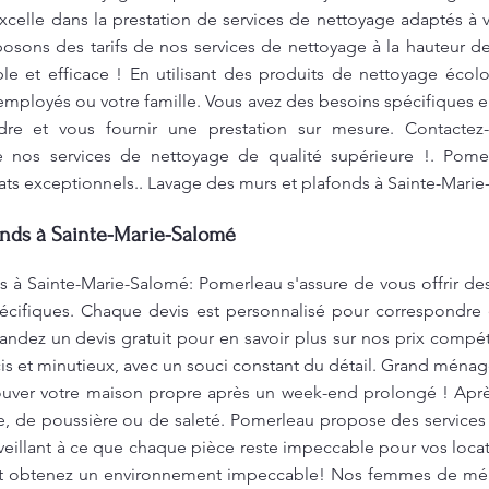
celle dans la prestation de services de nettoyage adaptés à v
sons des tarifs de nos services de nettoyage à la hauteur de
ble et efficace ! En utilisant des produits de nettoyage éco
employés ou votre famille. Vous avez des besoins spécifiques
e et vous fournir une prestation sur mesure. Contactez
de nos services de nettoyage de qualité supérieure !. Pomer
ats exceptionnels.. Lavage des murs et plafonds à Sainte-Mari
onds à Sainte-Marie-Salomé
 à Sainte-Marie-Salomé: Pomerleau s'assure de vous offrir des
pécifiques. Chaque devis est personnalisé pour correspondre
dez un devis gratuit pour en savoir plus sur nos prix compétit
is et minutieux, avec un souci constant du détail. Grand mén
ouver votre maison propre après un week-end prolongé ! Aprè
re, de poussière ou de saleté. Pomerleau propose des services
veillant à ce que chaque pièce reste impeccable pour vos loca
e, et obtenez un environnement impeccable! Nos femmes de mé