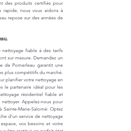
t des produits certifiés pour
ce rapide, nous vous aidons à
leau repose sur des années de
eau.
nettoyage fiable à des tarifs
s sont sur mesure. Demandez un
age de Pomerleau garantit une
les plus compétitifs du marché.
r planifier votre nettoyage en
 le partenaire idéal pour les
ettoyage résidentiel fiable et
à nettoyer. Appelez-nous pour
 à Sainte-Marie-Salomé: Optez
che d’un service de nettoyage
 espace, vos besoins et votre
 être restitué en parfait état