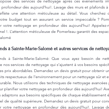
ropose des services de nettoyage après ces événements im
en profondeur dès aujourd'hui!. Lavage des murs et plafonds 
eflète une attention méticuleuse au détail. Vous cherchez d
votre budget tout en assurant un service impeccable ? Pomer
er votre nettoyage en profondeur dès aujourd'hui! Appelez
nnel !. L’attention méticuleuse de Pomerleau garantit des espac
-Salomé
nds à Sainte-Marie-Salomé et autres services de nettoy
nds à Sainte-Marie-Salomé: Que vous ayez besoin de nett
de nos services de nettoyage qui s’ajustent à vos besoins spéc
des prix abordables. Demandez un devis gratuit pour obtenir une
its respectueux de l'environnement pour un nettoyage sûr et 
rable. Nous utilisons des techniques de nettoyage avancées po
r planifier votre nettoyage en profondeur dès aujourd'hui! Ave
ous adaptons aux besoins spécifiques de chaque établissement
el de qualité supérieure. Demandez un devis gratuit pour conna
r votre nettoyage en profondeur dès aujourd'hui!. Lavage d