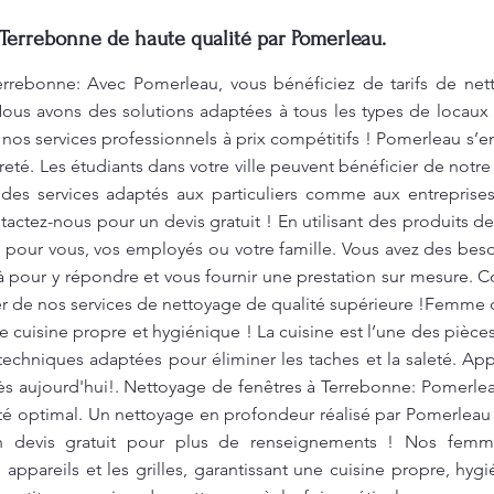
Terrebonne de haute qualité par Pomerleau.
rrebonne: Avec Pomerleau, vous bénéficiez de tarifs de net
Nous avons des solutions adaptées à tous les types de loca
r nos services professionnels à prix compétitifs ! Pomerleau s’
reté. Les étudiants dans votre ville peuvent bénéficier de not
des services adaptés aux particuliers comme aux entreprise
ntactez-nous pour un devis gratuit ! En utilisant des produits 
 pour vous, vos employés ou votre famille. Vous avez des bes
pour y répondre et vous fournir une prestation sur mesure. C
iter de nos services de nettoyage de qualité supérieure !Femm
 cuisine propre et hygiénique ! La cuisine est l’une des pièce
techniques adaptées pour éliminer les taches et la saleté. App
s aujourd'hui!. Nettoyage de fenêtres à Terrebonne: Pomerleau
té optimal. Un nettoyage en profondeur réalisé par Pomerleau 
 devis gratuit pour plus de renseignements ! Nos fem
 appareils et les grilles, garantissant une cuisine propre, hyg