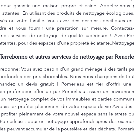
 pour garantir une maison propre et saine. Appelez-nous 
 attentes! En utilisant des produits de nettoyage écologiques
yés ou votre famille. Vous avez des besoins spécifiques e
e et vous fournir une prestation sur mesure. Contactez
e nos services de nettoyage de qualité supérieure !. Avec Po
ttentes, pour des espaces d’une propreté éclatante..Nettoyag
Terrebonne et autres services de nettoyage par Pomerle
rrebonne: Vous avez besoin d’un grand ménage à des tarifs pa
profondi à des prix abordables. Nous nous chargeons de toute
andez un devis gratuit ! Pomerleau est fier d’offrir une
e en profondeur effectué par Pomerleau assure un environne
nt un nettoyage complet de vos immeubles et parties commune
issiez profiter pleinement de votre espace de vie Avec des ta
à profiter pleinement de votre nouvel espace sans le stres
 Pomerleau : pour un nettoyage approfondi après des examen
les peuvent accumuler de la poussière et des déchets. Pomerl