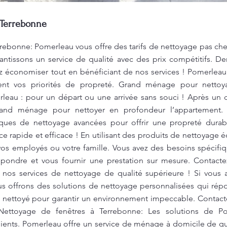
 Terrebonne
rebonne: Pomerleau vous offre des tarifs de nettoyage pas ch
antissons un service de qualité avec des prix compétitifs. D
 économiser tout en bénéficiant de nos services ! Pomerleau s
ent vos priorités de propreté. Grand ménage pour netto
au : pour un départ ou une arrivée sans souci ! Après un 
rand ménage pour nettoyer en profondeur l’appartement. 
ques de nettoyage avancées pour offrir une propreté durab
e rapide et efficace ! En utilisant des produits de nettoyage 
vos employés ou votre famille. Vous avez des besoins spécifi
ondre et vous fournir une prestation sur mesure. Contacte
de nos services de nettoyage de qualité supérieure ! Si vou
ous offrons des solutions de nettoyage personnalisées qui ré
 nettoyé pour garantir un environnement impeccable. Contacte
Nettoyage
de fenêtres à Terrebonne: Les solutions de P
lients. Pomerleau offre un service de ménage à domicile de qua