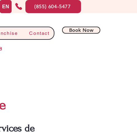
(855) 604-5477
EN
Book Now
anchise
Contact
8
e
rvices de