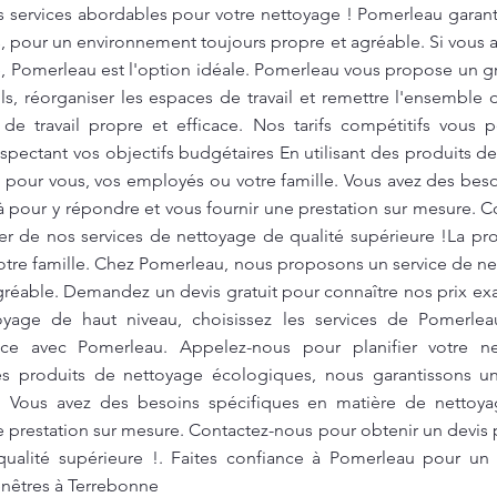
os services abordables pour votre nettoyage ! Pomerleau garant
es, pour un environnement toujours propre et agréable. Si vou
le, Pomerleau est l'option idéale. Pomerleau vous propose un
ols, réorganiser les espaces de travail et remettre l'ensemble d
de travail propre et efficace. Nos tarifs compétitifs vous 
espectant vos objectifs budgétaires En utilisant des produits 
 pour vous, vos employés ou votre famille. Vous avez des bes
pour y répondre et vous fournir une prestation sur mesure. C
ter de nos services de nettoyage de qualité supérieure !La pr
 votre famille. Chez Pomerleau, nous proposons un service de n
réable. Demandez un devis gratuit pour connaître nos prix exa
oyage de haut niveau, choisissez les services de Pomerle
icace avec Pomerleau. Appelez-nous pour planifier votre 
 des produits de nettoyage écologiques, nous garantissons u
e. Vous avez des besoins spécifiques en matière de netto
e prestation sur mesure. Contactez-nous pour obtenir un devis p
ualité supérieure !. Faites confiance à Pomerleau pour un se
enêtres à Terrebonne