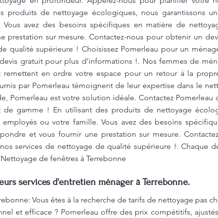
ettoyage en profondeur. Appelez-nous pour planifier votre 
des produits de nettoyage écologiques, nous garantissons u
e. Vous avez des besoins spécifiques en matière de netto
e prestation sur mesure. Contactez-nous pour obtenir un devi
de qualité supérieure ! Choisissez Pomerleau pour un ménage
evis gratuit pour plus d’informations !. Nos femmes de mén
et remettent en ordre votre espace pour un retour à la propr
ournis par Pomerleau témoignent de leur expertise dans le ne
de, Pomerleau est votre solution idéale. Contactez Pomerleau 
ut de gamme ! En utilisant des produits de nettoyage écolo
 employés ou votre famille. Vous avez des besoins spécifiq
ondre et vous fournir une prestation sur mesure. Contactez
e nos services de nettoyage de qualité supérieure !. Chaque 
.. Nettoyage de fenêtres à Terrebonne
leurs services d'entretien ménager à Terrebonne.
rebonne: Vous êtes à la recherche de tarifs de nettoyage pas ch
nel et efficace ? Pomerleau offre des prix compétitifs, ajust