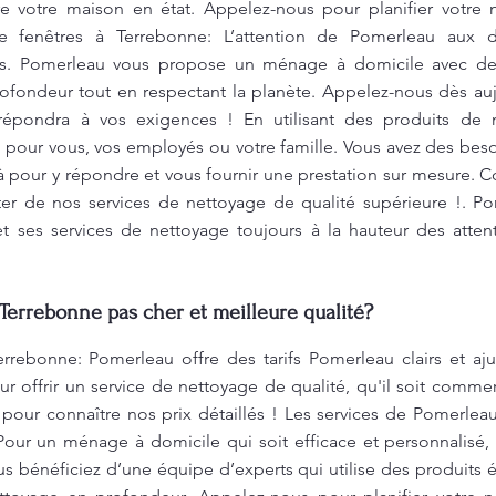
e votre maison en état. Appelez-nous pour planifier votre
e fenêtres à Terrebonne: L’attention de Pomerleau aux dé
ois. Pomerleau vous propose un ménage à domicile avec de
rofondeur tout en respectant la planète. Appelez-nous dès auj
 répondra à vos exigences ! En utilisant des produits de
 pour vous, vos employés ou votre famille. Vous avez des bes
pour y répondre et vous fournir une prestation sur mesure. C
iter de nos services de nettoyage de qualité supérieure !. P
t ses services de nettoyage toujours à la hauteur des atten
Terrebonne pas cher et meilleure qualité?
rrebonne: Pomerleau offre des tarifs Pomerleau clairs et aju
 offrir un service de nettoyage de qualité, qu'il soit commerci
pour connaître nos prix détaillés ! Les services de Pomerlea
Pour un ménage à domicile qui soit efficace et personnalisé,
us bénéficiez d’une équipe d’experts qui utilise des produit