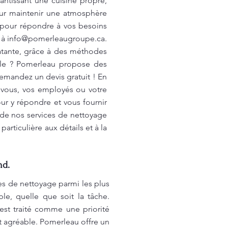
antissant une cuisine propre,
pour maintenir une atmosphère
 pour répondre à vos besoins
 à
info@pomerleaugroupe.ca
.
latante, grâce à des méthodes
ille ? Pomerleau propose des
emandez un devis gratuit ! En
 vous, vos employés ou votre
r y répondre et vous fournir
 de nos services de nettoyage
rticulière aux détails et à la
nd.
es de nettoyage parmi les plus
le, quelle que soit la tâche.
st traité comme une priorité
t agréable. Pomerleau offre un