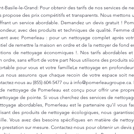
t-Basile-le-Grand: Pour obtenir des tarifs de nos services de 
 propose des prix compétitifs et transparents. Nous mettons 
offrant un service abordable. Demandez un devis gratuit ! Pom
ofondeur, avec des produits et techniques de qualité. Femme
nt avec Pomerleau : pour un nettoyage complet après vo
tiel de remettre la maison en ordre et de la nettoyer de fond
lutions de nettoyage économiques !. Nos tarifs abordables et 
n ordre, sans effort de votre part Nous utilisons des produits sû
ortable pour vous et votre familleLe nettoyage en profondeu
ous nous assurons que chaque recoin de votre espace soit ne
ntactez-nous au (855) 604-5477 ou à
info@pomerleaugroupe.ca
.
e de nettoyage de Pomerleau est conçu pour offrir une propre
ettoyage de pointe. Si vous cherchez des services de nettoyag
ettoyage abordables, Pomerleau est le partenaire qu'il vous f
ilisant des produits de nettoyage écologiques, nous garantis
ille. Vous avez des besoins spécifiques en matière de nett
e prestation sur mesure. Contactez-nous pour obtenir un devis p