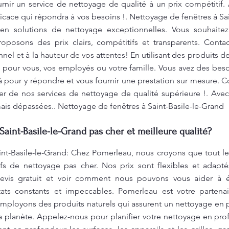
nir un service de nettoyage de qualité à un prix compétitif
ficace qui répondra à vos besoins !. Nettoyage de fenêtres à S
en solutions de nettoyage exceptionnelles. Vous souhaitez e
posons des prix clairs, compétitifs et transparents. Conta
nel et à la hauteur de vos attentes! En utilisant des produits
 pour vous, vos employés ou votre famille. Vous avez des bes
pour y répondre et vous fournir une prestation sur mesure. C
ter de nos services de nettoyage de qualité supérieure !. Ave
mais dépassées.. Nettoyage de fenêtres à Saint-Basile-le-Grand
Saint-Basile-le-Grand pas cher et meilleure qualité?
int-Basile-le-Grand: Chez Pomerleau, nous croyons que tout l
ifs de nettoyage pas cher. Nos prix sont flexibles et adapté
evis gratuit et voir comment nous pouvons vous aider à é
ats constants et impeccables. Pomerleau est votre parten
mployons des produits naturels qui assurent un nettoyage en 
 la planète. Appelez-nous pour planifier votre nettoyage en pr