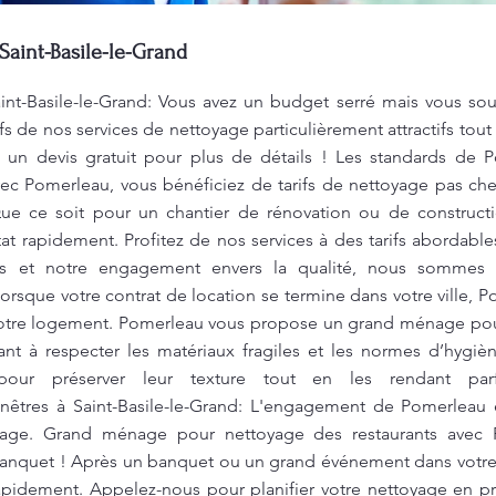
Saint-Basile-le-Grand
int-Basile-le-Grand: Vous avez un budget serré mais vous souh
 de nos services de nettoyage particulièrement attractifs tout
un devis gratuit pour plus de détails ! Les standards de
vec Pomerleau, vous bénéficiez de tarifs de nettoyage pas ch
Que ce soit pour un chantier de rénovation ou de constructi
at rapidement. Profitez de nos services à des tarifs abordab
ifs et notre engagement envers la qualité, nous sommes l
orsque votre contrat de location se termine dans votre ville, 
tre logement. Pomerleau vous propose un grand ménage pour 
llant à respecter les matériaux fragiles et les normes d’hygiè
 pour préserver leur texture tout en les rendant par
nêtres à Saint-Basile-le-Grand: L'engagement de Pomerleau e
yage. Grand ménage pour nettoyage des restaurants avec 
nquet ! Après un banquet ou un grand événement dans votre re
 rapidement. Appelez-nous pour planifier votre nettoyage en p