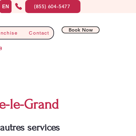
(855) 604-5477
EN
Book Now
anchise
Contact
8
le-le-Grand
autres services