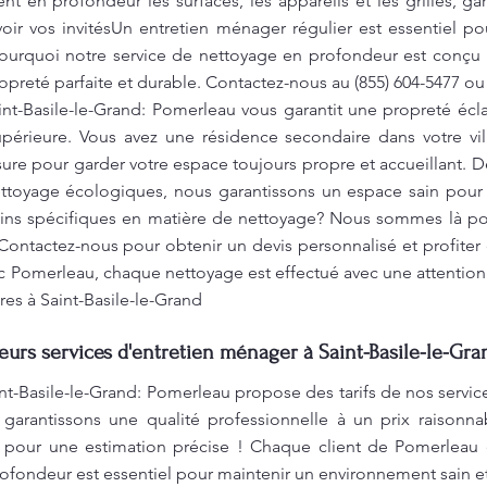
en profondeur les surfaces, les appareils et les grilles, gar
voir vos invitésUn entretien ménager régulier est essentiel 
pourquoi notre service de nettoyage en profondeur est conçu
opreté parfaite et durable. Contactez-nous au (855) 604-5477 ou
int-Basile-le-Grand: Pomerleau vous garantit une propreté éc
upérieure. Vous avez une résidence secondaire dans votre v
re pour garder votre espace toujours propre et accueillant. D
nettoyage écologiques, nous garantissons un espace sain pour
oins spécifiques en matière de nettoyage? Nous sommes là pou
Contactez-nous pour obtenir un devis personnalisé et profiter
c Pomerleau, chaque nettoyage est effectué avec une attention pa
res à Saint-Basile-le-Grand
leurs services d'entretien ménager à Saint-Basile-le-Gra
nt-Basile-le-Grand: Pomerleau propose des tarifs de nos servic
 garantissons une qualité professionnelle à un prix raisonnab
 pour une estimation précise ! Chaque client de Pomerleau e
ofondeur est essentiel pour maintenir un environnement sain e