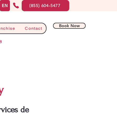
(855) 604-5477
EN
Book Now
anchise
Contact
8
y
rvices de