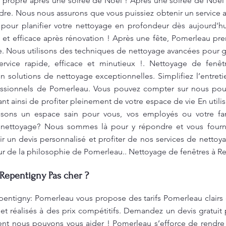
 propre après une soirée de Noël ! Après une soirée de Noël b
rdre. Nous nous assurons que vous puissiez obtenir un service
s pour planifier votre nettoyage en profondeur dès aujourd'hu
et efficace après rénovation ! Après une fête, Pomerleau pr
le. Nous utilisons des techniques de nettoyage avancées pour 
rvice rapide, efficace et minutieux !. Nettoyage de fenê
n solutions de nettoyage exceptionnelles. Simplifiez l’entret
ofessionnels de Pomerleau. Vous pouvez compter sur nous po
nt ainsi de profiter pleinement de votre espace de vie En util
ssons un espace sain pour vous, vos employés ou votre fa
 nettoyage? Nous sommes là pour y répondre et vous fourni
 un devis personnalisé et profiter de nos services de nettoya
cœur de la philosophie de Pomerleau.. Nettoyage de fenêtres à R
 Repentigny Pas cher ?
pentigny: Pomerleau vous propose des tarifs Pomerleau clairs 
 et réalisés à des prix compétitifs. Demandez un devis gratui
nt nous pouvons vous aider ! Pomerleau s’efforce de rendre 