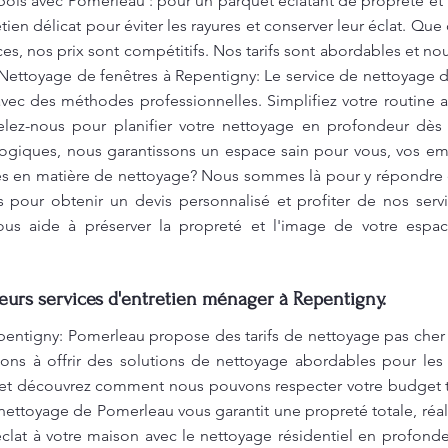
ois avec Pomerleau : pour un parquet éclatant de propreté et 
tien délicat pour éviter les rayures et conserver leur éclat. Qu
, nos prix sont compétitifs. Nos tarifs sont abordables et n
 Nettoyage de fenêtres à Repentigny: Le service de nettoyage
avec des méthodes professionnelles. Simplifiez votre routine
ez-nous pour planifier votre nettoyage en profondeur dès a
ogiques, nous garantissons un espace sain pour vous, vos emp
es en matière de nettoyage? Nous sommes là pour y répondre e
 pour obtenir un devis personnalisé et profiter de nos serv
ous aide à préserver la propreté et l'image de votre espac
leurs services d'entretien ménager à Repentigny.
entigny: Pomerleau propose des tarifs de nettoyage pas cher 
s à offrir des solutions de nettoyage abordables pour les en
et découvrez comment nous pouvons respecter votre budget to
nettoyage de Pomerleau vous garantit une propreté totale, réali
clat à votre maison avec le nettoyage résidentiel en profon