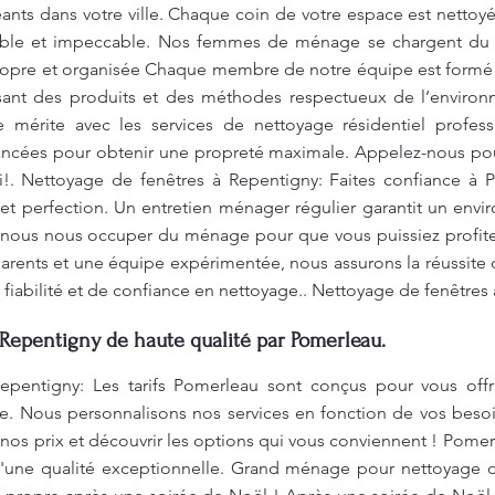
nts dans votre ville. Chaque coin de votre espace est nettoyé
rable et impeccable. Nos femmes de ménage se chargent du
ropre et organisée Chaque membre de notre équipe est formé p
lisant des produits et des méthodes respectueux de l’enviro
le mérite avec les services de nettoyage résidentiel profe
vancées pour obtenir une propreté maximale. Appelez-nous pour
i!. Nettoyage de fenêtres à Repentigny: Faites confiance à 
é et perfection. Un entretien ménager régulier garantit un envi
z-nous nous occuper du ménage pour que vous puissiez profit
sparents et une équipe expérimentée, nous assurons la réussite
 fiabilité et de confiance en nettoyage.. Nettoyage de fenêtres
Repentigny de haute qualité par Pomerleau.
epentigny: Les tarifs Pomerleau sont conçus pour vous offr
ble. Nous personnalisons nos services en fonction de vos bes
 nos prix et découvrir les options qui vous conviennent ! Pomer
d'une qualité exceptionnelle. Grand ménage pour nettoyage 