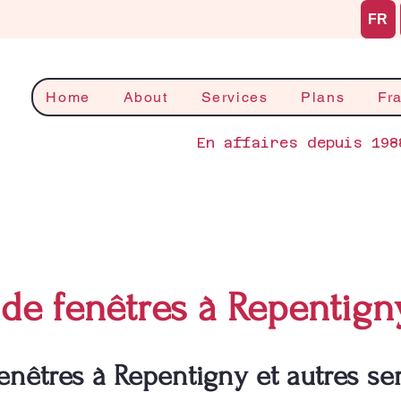
FR
Home
About
Services
Plans
Fr
En affaires depuis 198
de fenêtres à Repentign
enêtres à Repentigny et autres se