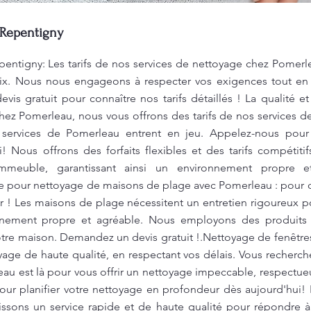
 Repentigny
entigny: Les tarifs de nos services de nettoyage chez Pomerle
prix. Nous nous engageons à respecter vos exigences tout en v
is gratuit pour connaître nos tarifs détaillés ! La qualité et 
ez Pomerleau, nous vous offrons des tarifs de nos services d
 services de Pomerleau entrent en jeu. Appelez-nous pour 
! Nous offrons des forfaits flexibles et des tarifs compétit
mmeuble, garantissant ainsi un environnement propre et
pour nettoyage de maisons de plage avec Pomerleau : pour d
lir ! Les maisons de plage nécessitent un entretien rigoureux p
nnement propre et agréable. Nous employons des produits 
votre maison. Demandez un devis gratuit !.Nettoyage de fenêtre
age de haute qualité, en respectant vos délais. Vous recherc
eau est là pour vous offrir un nettoyage impeccable, respect
ur planifier votre nettoyage en profondeur dès aujourd'hui! N
issons un service rapide et de haute qualité pour répondre à