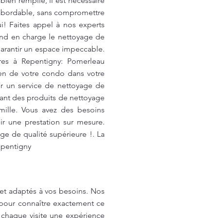
ien remplie, il est nécessaire
 abordable, sans compromettre
i! Faites appel à nos experts
end en charge le nettoyage de
garantir un espace impeccable.
tres à Repentigny: Pomerleau
ien de votre condo dans votre
ur un service de nettoyage de
isant des produits de nettoyage
mille. Vous avez des besoins
r une prestation sur mesure.
ge de qualité supérieure !. La
epentigny
et adaptés à vos besoins. Nos
t pour connaître exactement ce
chaque visite une expérience