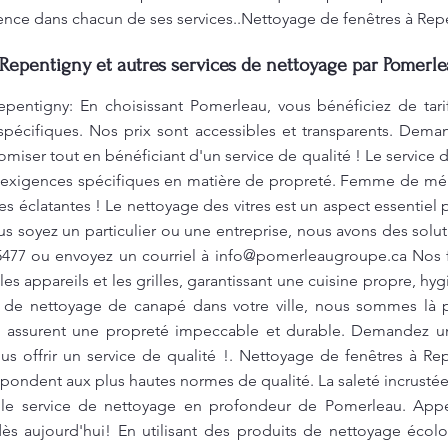
ence dans chacun de ses services..Nettoyage de fenêtres à Rep
Repentigny et autres services de nettoyage par Pomerle
pentigny: En choisissant Pomerleau, vous bénéficiez de tar
spécifiques. Nos prix sont accessibles et transparents. Dema
ser tout en bénéficiant d'un service de qualité ! Le service
 exigences spécifiques en matière de propreté. Femme de mén
s éclatantes ! Le nettoyage des vitres est un aspect essentiel po
ous soyez un particulier ou une entreprise, nous avons des solu
5477 ou envoyez un courriel à
info@pomerleaugroupe.ca
Nos 
les appareils et les grilles, garantissant une cuisine propre, hy
n de nettoyage de canapé dans votre ville, nous sommes là 
i assurent une propreté impeccable et durable. Demandez un
offrir un service de qualité !. Nettoyage de fenêtres à Re
pondent aux plus hautes normes de qualité. La saleté incrustée,
le service de nettoyage en profondeur de Pomerleau. Appel
s aujourd'hui! En utilisant des produits de nettoyage écol