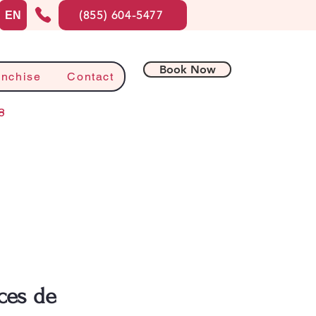
(855) 604-5477
EN
Book Now
anchise
Contact
8
ces de