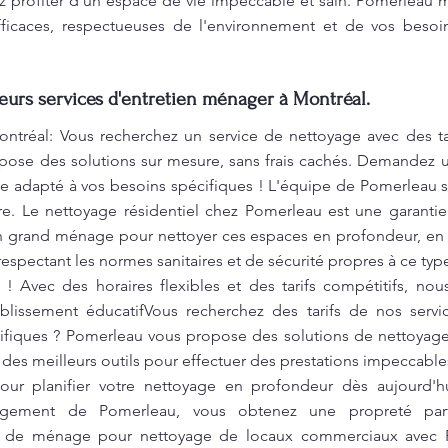
z profiter d’un espace de vie impeccable et sain. Pomerleau met
icaces, respectueuses de l'environnement et de vos besoin
leurs services d'entretien ménager à Montréal.
ntréal: Vous recherchez un service de nettoyage avec des ta
pose des solutions sur mesure, sans frais cachés. Demandez u
ice adapté à vos besoins spécifiques ! L'équipe de Pomerleau s
re. Le nettoyage résidentiel chez Pomerleau est une garantie
grand ménage pour nettoyer ces espaces en profondeur, en dé
respectant les normes sanitaires et de sécurité propres à ce ty
 ! Avec des horaires flexibles et des tarifs compétitifs, n
blissement éducatifVous recherchez des tarifs de nos servic
ifiques ? Pomerleau vous propose des solutions de nettoyage
es meilleurs outils pour effectuer des prestations impeccables,
ur planifier votre nettoyage en profondeur dès aujourd'h
agement de Pomerleau, vous obtenez une propreté parfa
 de ménage pour nettoyage de locaux commerciaux avec P