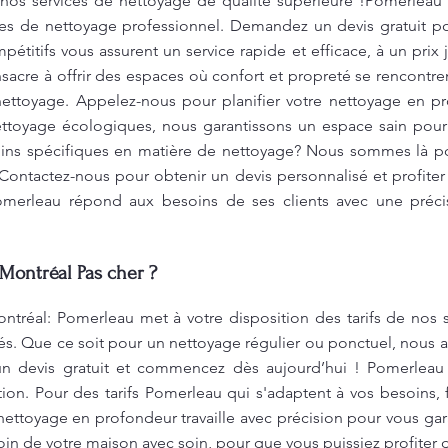
e nos services de nettoyage de qualité supérieure !Pomerleau
ces de nettoyage professionnel. Demandez un devis gratuit pou
mpétitifs vous assurent un service rapide et efficace, à un prix
acre à offrir des espaces où confort et propreté se rencontre
 nettoyage. Appelez-nous pour planifier votre nettoyage en p
nettoyage écologiques, nous garantissons un espace sain pou
oins spécifiques en matière de nettoyage? Nous sommes là po
Contactez-nous pour obtenir un devis personnalisé et profite
Pomerleau répond aux besoins de ses clients avec une préci
Montréal Pas cher ?
tréal: Pomerleau met à votre disposition des tarifs de nos s
chés. Que ce soit pour un nettoyage régulier ou ponctuel, nous 
 devis gratuit et commencez dès aujourd’hui ! Pomerleau es
ion. Pour des tarifs Pomerleau qui s'adaptent à vos besoins, f
ettoyage en profondeur travaille avec précision pour vous gara
n de votre maison avec soin, pour que vous puissiez profiter