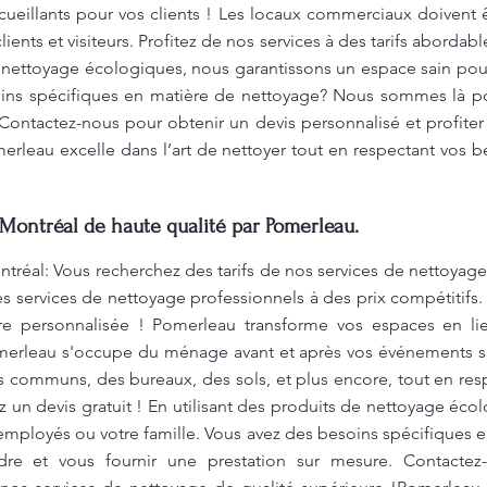
ueillants pour vos clients ! Les locaux commerciaux doivent
ents et visiteurs. Profitez de nos services à des tarifs aborda
e nettoyage écologiques, nous garantissons un espace sain po
oins spécifiques en matière de nettoyage? Nous sommes là po
Contactez-nous pour obtenir un devis personnalisé et profite
merleau excelle dans l’art de nettoyer tout en respectant vos 
Montréal de haute qualité par Pomerleau.
tréal: Vous recherchez des tarifs de nos services de nettoyage 
 services de nettoyage professionnels à des prix compétitifs.
fre personnalisée ! Pomerleau transforme vos espaces en l
merleau s'occupe du ménage avant et après vos événements sp
communs, des bureaux, des sols, et plus encore, tout en res
z un devis gratuit ! En utilisant des produits de nettoyage éco
employés ou votre famille. Vous avez des besoins spécifiques
e et vous fournir une prestation sur mesure. Contactez