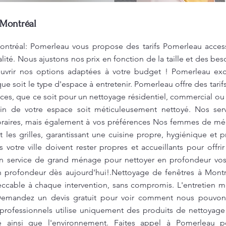
 Montréal
ntréal: Pomerleau vous propose des tarifs Pomerleau access
lité. Nous ajustons nos prix en fonction de la taille et des b
ouvrir nos options adaptées à votre budget ! Pomerleau exce
ue soit le type d'espace à entretenir. Pomerleau offre des tari
aces, que ce soit pour un nettoyage résidentiel, commercial 
in de votre espace soit méticuleusement nettoyé. Nos ser
oraires, mais également à vos préférences Nos femmes de mé
et les grilles, garantissant une cuisine propre, hygiénique et p
otre ville doivent rester propres et accueillants pour offrir
 service de grand ménage pour nettoyer en profondeur vos
en profondeur dès aujourd'hui!.Nettoyage de fenêtres à Mont
ccable à chaque intervention, sans compromis. L'entretien m
Demandez un devis gratuit pour voir comment nous pouvons
professionnels utilise uniquement des produits de nettoyage
é ainsi que l'environnement. Faites appel à Pomerleau 