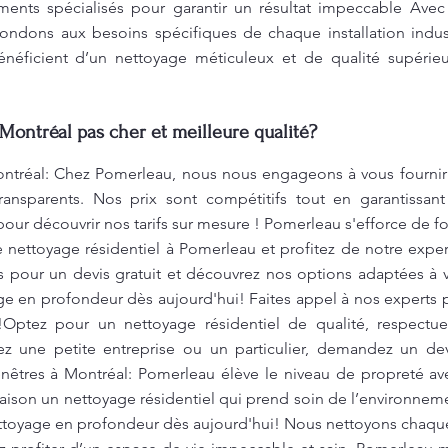
ents spécialisés pour garantir un résultat impeccable Avec 
pondons aux besoins spécifiques de chaque installation indust
néficient d’un nettoyage méticuleux et de qualité supérieu
Montréal pas cher et meilleure qualité?
ntréal: Chez Pomerleau, nous nous engageons à vous fournir d
ransparents. Nos prix sont compétitifs tout en garantissan
our découvrir nos tarifs sur mesure ! Pomerleau s'efforce de fo
e nettoyage résidentiel à Pomerleau et profitez de notre expe
 pour un devis gratuit et découvrez nos options adaptées à 
age en profondeur dès aujourd'hui! Faites appel à nos experts
 !Optez pour un nettoyage résidentiel de qualité, respectu
z une petite entreprise ou un particulier, demandez un dev
nêtres à Montréal: Pomerleau élève le niveau de propreté ave
maison un nettoyage résidentiel qui prend soin de l’environne
ettoyage en profondeur dès aujourd'hui! Nous nettoyons chaqu