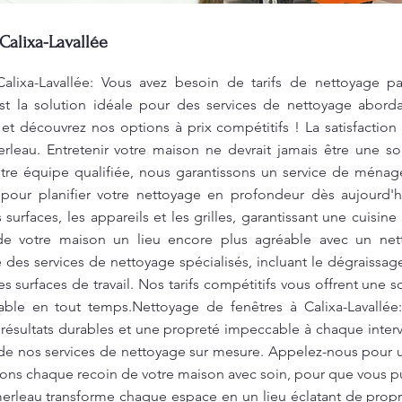
Calixa-Lavallée
alixa-Lavallée: Vous avez besoin de tarifs de nettoyage p
t la solution idéale pour des services de nettoyage aborda
et découvrez nos options à prix compétitifs ! La satisfaction
erleau. Entretenir votre maison ne devrait jamais être une s
tre équipe qualifiée, nous garantissons un service de ménage
 pour planifier votre nettoyage en profondeur dès aujour
surfaces, les appareils et les grilles, garantissant une cuisin
s de votre maison un lieu encore plus agréable avec un nett
des services de nettoyage spécialisés, incluant le dégraissag
s surfaces de travail. Nos tarifs compétitifs vous offrent une 
ble en tout temps.Nettoyage de fenêtres à Calixa-Lavallée
résultats durables et une propreté impeccable à chaque inter
 de nos services de nettoyage sur mesure. Appelez-nous pour u
ons chaque recoin de votre maison avec soin, pour que vous pu
erleau transforme chaque espace en un lieu éclatant de propr