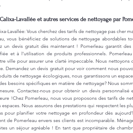
e
Calixa-Lavallée et autres services de nettoyage par Pom
xa-Lavallée: Vous cherchez des tarifs de nettoyage pas cher ma
u, vous bénéficiez de solutions de nettoyage abordables tou
 un devis gratuit dès maintenant ! Pomerleau garantit des r
iée et à l’utilisation de produits professionnels. Pomerle
tre ville pour assurer une clarté impeccable. Nous nettoyons
ite. Demandez un devis gratuit pour voir comment nous pouvon
roduits de nettoyage écologiques, nous garantissons un espac
z des besoins spécifiques en matière de nettoyage? Nous somm
 mesure. Contactez-nous pour obtenir un devis personnalisé e
ieure !Chez Pomerleau, nous vous proposons des tarifs de net
s espaces. Nous assurons des prestations qui respectent les pl
ous pour planifier votre nettoyage en profondeur dès aujourd'
ent de Pomerleau envers ses clients est incomparable. Ména
ôtes un séjour agréable ! En tant que propriétaire de chambr