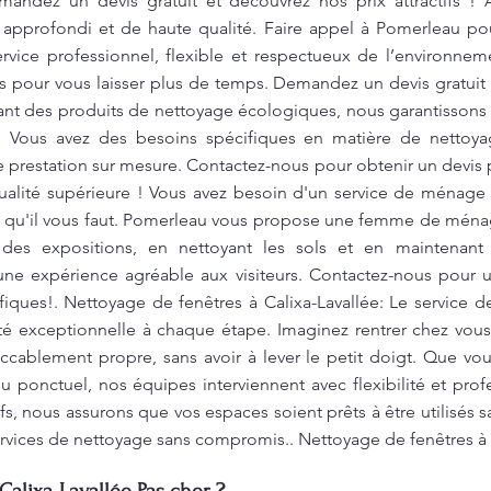
mandez un devis gratuit et découvrez nos prix attractifs !
 approfondi et de haute qualité. Faire appel à Pomerleau po
service professionnel, flexible et respectueux de l’environn
 pour vous laisser plus de temps. Demandez un devis gratuit 
sant des produits de nettoyage écologiques, nous garantissons
e. Vous avez des besoins spécifiques en matière de netto
e prestation sur mesure. Contactez-nous pour obtenir un devis p
ualité supérieure ! Vous avez besoin d'un service de ménage
ert qu'il vous faut. Pomerleau vous propose une femme de ména
 des expositions, en nettoyant les sols et en maintenant
r une expérience agréable aux visiteurs. Contactez-nous pour 
fiques!. Nettoyage de fenêtres à Calixa-Lavallée: Le service 
ité exceptionnelle à chaque étape. Imaginez rentrer chez vou
cablement propre, sans avoir à lever le petit doigt. Que vo
 ponctuel, nos équipes interviennent avec flexibilité et prof
fs, nous assurons que vos espaces soient prêts à être utilisés 
ervices de nettoyage sans compromis.. Nettoyage de fenêtres à 