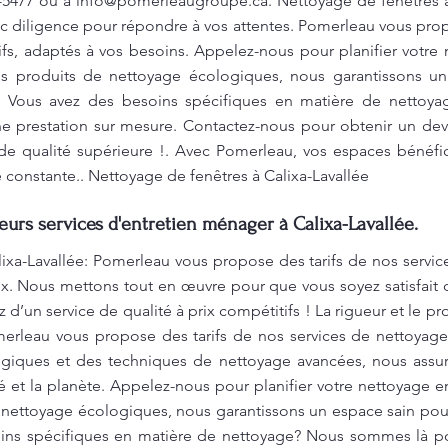
4-5477 ou à
info@pomerleaugroupe.ca
. Nettoyage de fenêtres 
ec diligence pour répondre à vos attentes. Pomerleau vous prop
ifs, adaptés à vos besoins. Appelez-nous pour planifier votr
des produits de nettoyage écologiques, nous garantissons u
e. Vous avez des besoins spécifiques en matière de netto
e prestation sur mesure. Contactez-nous pour obtenir un devi
de qualité supérieure !. Avec Pomerleau, vos espaces bénéfic
 constante.. Nettoyage de fenêtres à Calixa-Lavallée
leurs services d'entretien ménager à Calixa-Lavallée.
ixa-Lavallée: Pomerleau vous propose des tarifs de nos servic
rix. Nous mettons tout en œuvre pour que vous soyez satisfai
z d’un service de qualité à prix compétitifs ! La rigueur et le p
erleau vous propose des tarifs de nos services de nettoyage t
giques et des techniques de nettoyage avancées, nous assur
nté et la planète. Appelez-nous pour planifier votre nettoyage 
e nettoyage écologiques, nous garantissons un espace sain po
oins spécifiques en matière de nettoyage? Nous sommes là po