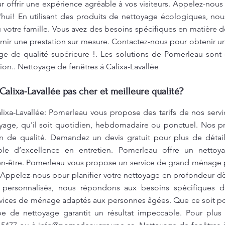
r offrir une expérience agréable à vos visiteurs. Appelez-nous
hui! En utilisant des produits de nettoyage écologiques, nou
 votre famille. Vous avez des besoins spécifiques en matière
rnir une prestation sur mesure. Contactez-nous pour obtenir un 
ge de qualité supérieure !. Les solutions de Pomerleau sont
ion.. Nettoyage de fenêtres à Calixa-Lavallée
Calixa-Lavallée pas cher et meilleure qualité?
lixa-Lavallée: Pomerleau vous propose des tarifs de nos serv
age, qu'il soit quotidien, hebdomadaire ou ponctuel. Nos pri
on de qualité. Demandez un devis gratuit pour plus de déta
le d’excellence en entretien. Pomerleau offre un nettoya
ien-être. Pomerleau vous propose un service de grand ménage 
 Appelez-nous pour planifier votre nettoyage en profondeur dès
ts personnalisés, nous répondons aux besoins spécifiques d
vices de ménage adaptés aux personnes âgées. Que ce soit p
 de nettoyage garantit un résultat impeccable. Pour plus d