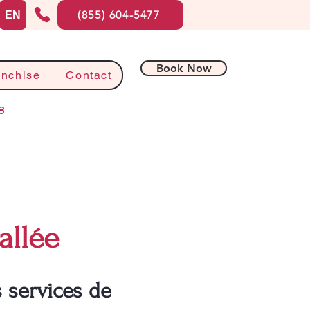
(855) 604-5477
EN
Book Now
anchise
Contact
8
allée
s services de