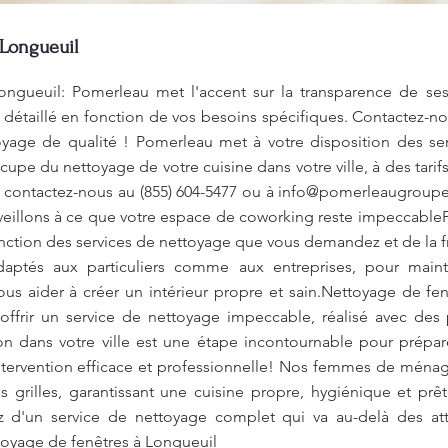
 Longueuil
ongueuil: Pomerleau met l'accent sur la transparence de ses
t détaillé en fonction de vos besoins spécifiques. Contactez-no
oyage de qualité ! Pomerleau met à votre disposition des ser
upe du nettoyage de votre cuisine dans votre ville, à des tarifs
, contactez-nous au (855) 604-5477 ou à
info@pomerleaugroupe
 veillons à ce que votre espace de coworking reste impeccableP
nction des services de nettoyage que vous demandez et de la 
aptés aux particuliers comme aux entreprises, pour maint
vous aider à créer un intérieur propre et sain.Nettoyage de f
ffrir un service de nettoyage impeccable, réalisé avec des 
n dans votre ville est une étape incontournable pour prépare
tervention efficace et professionnelle! Nos femmes de ménag
es grilles, garantissant une cuisine propre, hygiénique et prê
z d'un service de nettoyage complet qui va au-delà des att
toyage de fenêtres à Longueuil