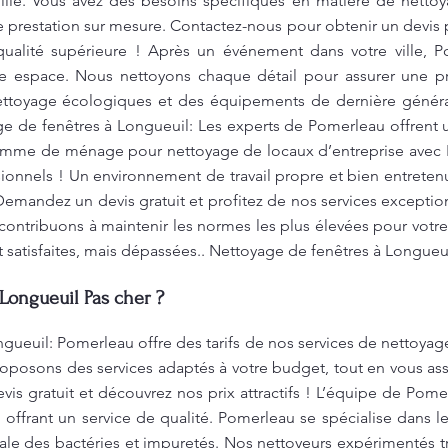
ille. Vous avez des besoins spécifiques en matière de nett
e prestation sur mesure. Contactez-nous pour obtenir un devis p
qualité supérieure ! Après un événement dans votre ville, 
e espace. Nous nettoyons chaque détail pour assurer une pr
nettoyage écologiques et des équipements de dernière générat
ge de fenêtres à Longueuil: Les experts de Pomerleau offrent 
Femme de ménage pour nettoyage de locaux d’entreprise avec
sionnels ! Un environnement de travail propre et bien entretenu
Demandez un devis gratuit et profitez de nos services exception
s contribuons à maintenir les normes les plus élevées pour votr
 satisfaites, mais dépassées.. Nettoyage de fenêtres à Longueu
Longueuil Pas cher ?
gueuil: Pomerleau offre des tarifs de nos services de nettoyage
oposons des services adaptés à votre budget, tout en vous ass
s gratuit et découvrez nos prix attractifs ! L’équipe de Pomer
n offrant un service de qualité. Pomerleau se spécialise dans 
tale des bactéries et impuretés. Nos nettoyeurs expérimentés tr