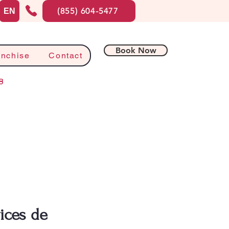
(855) 604-5477
EN
Book Now
anchise
Contact
8
ices de