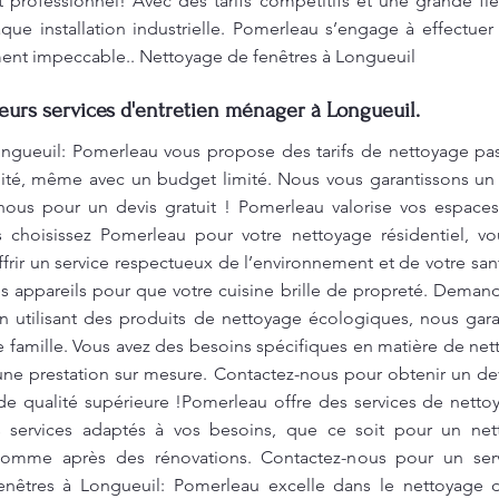
 professionnel! Avec des tarifs compétitifs et une grande fl
que installation industrielle. Pomerleau s’engage à effectue
ment impeccable.. Nettoyage de fenêtres à Longueuil
leurs services d'entretien ménager à Longueuil.
ngueuil: Pomerleau vous propose des tarifs de nettoyage pa
alité, même avec un budget limité. Nous vous garantissons un
-nous pour un devis gratuit ! Pomerleau valorise vos espaces
 choisissez Pomerleau pour votre nettoyage résidentiel, v
frir un service respectueux de l’environnement et de votre s
es appareils pour que votre cuisine brille de propreté. Demand
n utilisant des produits de nettoyage écologiques, nous gar
e famille. Vous avez des besoins spécifiques en matière de n
une prestation sur mesure. Contactez-nous pour obtenir un dev
de qualité supérieure !Pomerleau offre des services de nettoy
 services adaptés à vos besoins, que ce soit pour un net
 comme après des rénovations. Contactez-nous pour un serv
fenêtres à Longueuil: Pomerleau excelle dans le nettoyage 