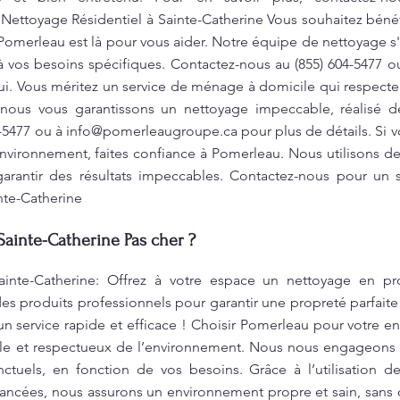
 Nettoyage Résidentiel à Sainte-Catherine Vous souhaitez bén
Pomerleau est là pour vous aider. Notre équipe de nettoyage 
à vos besoins spécifiques. Contactez-nous au (855) 604-5477 
ui. Vous méritez un service de ménage à domicile qui respect
 nous vous garantissons un nettoyage impeccable, réalisé de
-5477 ou à
info@pomerleaugroupe.ca
pour plus de détails. Si 
nvironnement, faites confiance à Pomerleau. Nous utilisons d
rantir des résultats impeccables. Contactez-nous pour un se
nte-Catherine
Sainte-Catherine Pas cher ?
ainte-Catherine: Offrez à votre espace un nettoyage en p
es produits professionnels pour garantir une propreté parfait
n service rapide et efficace ! Choisir Pomerleau pour votre ent
ible et respectueux de l’environnement. Nous nous engageons 
ctuels, en fonction de vos besoins. Grâce à l’utilisation 
ancées, nous assurons un environnement propre et sain, sans 