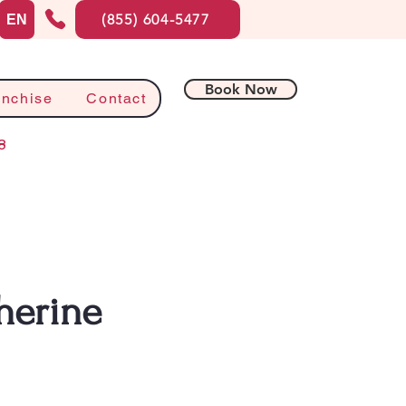
(855) 604-5477
EN
Book Now
anchise
Contact
8
herine