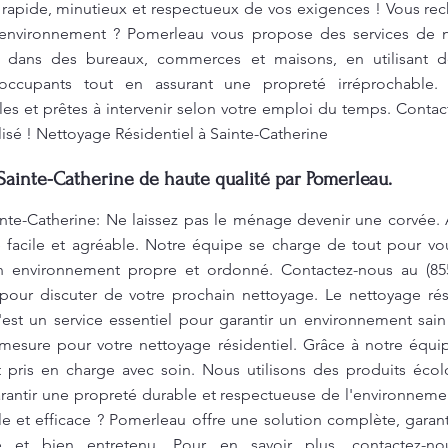
e rapide, minutieux et respectueux de vos exigences ! Vous re
l’environnement ? Pomerleau vous propose des services de 
s dans des bureaux, commerces et maisons, en utilisant d
 occupants tout en assurant une propreté irréprochable
bles et prêtes à intervenir selon votre emploi du temps. Cont
lisé ! Nettoyage Résidentiel à Sainte-Catherine
Sainte-Catherine de haute qualité par Pomerleau.
inte-Catherine: Ne laissez pas le ménage devenir une corvée
 facile et agréable. Notre équipe se charge de tout pour vous
 un environnement propre et ordonné. Contactez-nous au (855
our discuter de votre prochain nettoyage. Le nettoyage rés
est un service essentiel pour garantir un environnement sai
mesure pour votre nettoyage résidentiel. Grâce à notre équip
t pris en charge avec soin. Nous utilisons des produits éc
rantir une propreté durable et respectueuse de l'environneme
e et efficace ? Pomerleau offre une solution complète, gara
e et bien entretenu. Pour en savoir plus, contactez-n