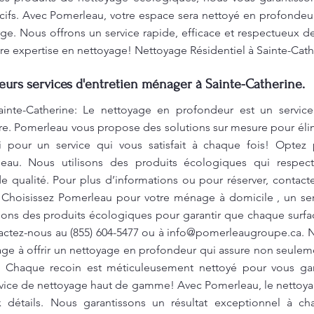
ifs. Avec Pomerleau, votre espace sera nettoyé en profondeur
e. Nous offrons un service rapide, efficace et respectueux d
re expertise en nettoyage! Nettoyage Résidentiel à Sainte-Cath
leurs services d'entretien ménager à Sainte-Catherine.
ainte-Catherine: Le nettoyage en profondeur est un service
e. Pomerleau vous propose des solutions sur mesure pour élimi
i pour un service qui vous satisfait à chaque fois! Opte
eau. Nous utilisons des produits écologiques qui respect
e qualité. Pour plus d’informations ou pour réserver, contact
 Choisissez Pomerleau pour votre ménage à domicile , un ser
isons des produits écologiques pour garantir que chaque surfa
tactez-nous au (855) 604-5477 ou à
info@pomerleaugroupe.ca
. 
ge à offrir un nettoyage en profondeur qui assure non seuleme
e. Chaque recoin est méticuleusement nettoyé pour vous gar
vice de nettoyage haut de gamme! Avec Pomerleau, le nettoya
x détails. Nous garantissons un résultat exceptionnel à c