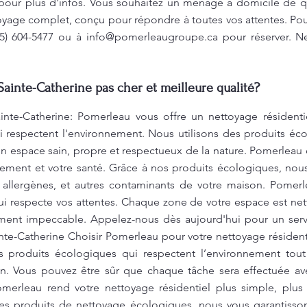
our plus d'infos. Vous souhaitez un ménage à domicile de q
oyage complet, conçu pour répondre à toutes vos attentes. Po
55) 604-5477 ou à
info@pomerleaugroupe.ca
pour réserver. Ne
Sainte-Catherine pas cher et meilleure qualité?
inte-Catherine: Pomerleau vous offre un nettoyage résidenti
respectent l'environnement. Nous utilisons des produits éco
n espace sain, propre et respectueux de la nature. Pomerleau o
nement et votre santé. Grâce à nos produits écologiques, nou
s allergènes, et autres contaminants de votre maison. Pomerl
i respecte vos attentes. Chaque zone de votre espace est ne
ment impeccable. Appelez-nous dès aujourd'hui pour un servi
te-Catherine Choisir Pomerleau pour votre nettoyage résidentiel,
es produits écologiques qui respectent l’environnement tou
. Vous pouvez être sûr que chaque tâche sera effectuée ave
Pomerleau rend votre nettoyage résidentiel plus simple, plus
es produits de nettoyage écologiques, nous vous garantisson