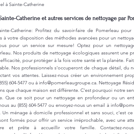
el à Sainte-Catherine
Sainte-Catherine et autres services de nettoyage par Po
ainte-Catherine: Profitez du savoir-faire de Pomerleau pou
s à votre disposition des méthodes avancées pour un nettoyage
nous pour un service sur mesure! Optez pour un nettoyage
leau. Nos produits de nettoyage écologiques assurent une pr
efficacité, pour protéger à la fois votre santé et la planète. F
le. Nos professionnels s'occuperont de chaque détail, du net
ectant vos attentes. Laissez-nous créer un environnement prop
(855) 604-5477 ou à
info@pomerleaugroupe.ca
. Nettoyage Résid
 que chaque maison est différente. C'est pourquoi notre ser
le. Que ce soit pour un nettoyage en profondeur ou un entre
nous au (855) 604-5477 ou envoyez-nous un email à
info@pome
. Un ménage à domicile professionnel et sans souci, c'est ce
nt formés pour offrir un service irréprochable, avec une atten
re et prête à accueillir votre famille. Contactez-no