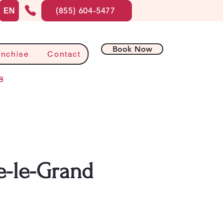
(855) 604-5477
EN
Book Now
anchise
Contact
8
le-le-Grand