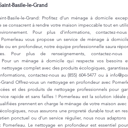
Saint-Basile-le-Grand
aint-Basile-le-Grand: Profitez d’un ménage à domicile exce
 se consacrent à rendre votre maison impeccable tout en util
nvironnement. Pour plus d’informations, contactez-no
. Pomerleau vous propose un service de ménage à domicil
e ou en profondeur, notre équipe professionnelle saura répond
ues. Pour plus de renseignements, contactez-nous
. Pour un ménage à domicile qui respecte vos besoins et 
nettoyage complet avec des produits écologiques, garantissant
informations, contactez-nous au (855) 604-5477 ou à
info@po
-le-Grand Offrez-vous un nettoyage en profondeur avec Pomerl
ancées et des produits de nettoyage professionnels pour gar
ice rapide et sans failles ! Pomerleau est la solution idéale
lifiées prennent en charge le ménage de votre maison avec at
écologiques, nous assurons une propreté durable tout en re
etien ponctuel ou d’un service régulier, nous nous adaptons 
ec Pomerleau. Le nettoyage en profondeur est essentiel pou