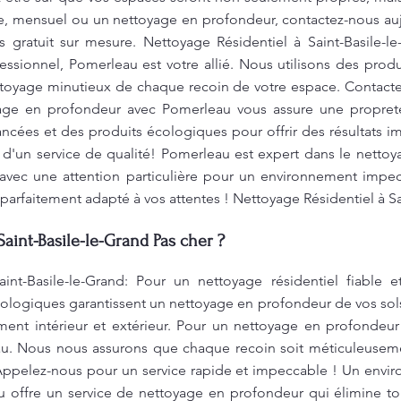
 mensuel ou un nettoyage en profondeur, contactez-nous auj
s gratuit sur mesure. Nettoyage Résidentiel à Saint-Basile-
essionnel, Pomerleau est votre allié. Nous utilisons des pro
ettoyage minutieux de chaque recoin de votre espace. Contacte
age en profondeur avec Pomerleau vous assure une propreté 
cées et des produits écologiques pour offrir des résultats 
 d'un service de qualité! Pomerleau est expert dans le netto
avec une attention particulière pour un environnement impe
 parfaitement adapté à vos attentes ! Nettoyage Résidentiel à S
Saint-Basile-le-Grand Pas cher ?
int-Basile-le-Grand: Pour un nettoyage résidentiel fiable et
logiques garantissent un nettoyage en profondeur de vos sols
ment intérieur et extérieur. Pour un nettoyage en profondeur
au. Nous nous assurons que chaque recoin soit méticuleusem
 Appelez-nous pour un service rapide et impeccable ! Un envir
u offre un service de nettoyage en profondeur qui élimine tou