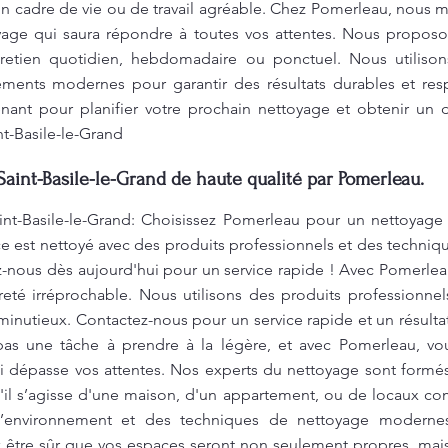
n cadre de vie ou de travail agréable. Chez Pomerleau, nous m
age qui saura répondre à toutes vos attentes. Nous proposon
retien quotidien, hebdomadaire ou ponctuel. Nous utiliso
ments modernes pour garantir des résultats durables et res
ant pour planifier votre prochain nettoyage et obtenir un de
nt-Basile-le-Grand
Saint-Basile-le-Grand de haute qualité par Pomerleau.
int-Basile-le-Grand: Choisissez Pomerleau pour un nettoyage
 est nettoyé avec des produits professionnels et des techniq
z-nous dès aujourd'hui pour un service rapide ! Avec Pomerlea
té irréprochable. Nous utilisons des produits professionnel
inutieux. Contactez-nous pour un service rapide et un résultat
pas une tâche à prendre à la légère, et avec Pomerleau, vo
i dépasse vos attentes. Nos experts du nettoyage sont formés 
'il s’agisse d'une maison, d'un appartement, ou de locaux co
l’environnement et des techniques de nettoyage modernes 
 être sûr que vos espaces seront non seulement propres, mais 