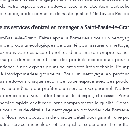
e votre espace sera nettoyée avec une attention particuliè
e rapide, professionnel et de haute qualité ! Nettoyage Résiden
leurs services d'entretien ménager à Saint-Basile-le-Gra
nt-Basile-le-Grand: Faites appel à Pomerleau pour un nettoya
tion de produits écologiques de qualité pour assurer un nettoy
ez-nous votre espace et profitez d’une maison propre, saine 
nage à domicile en utilisant des produits écologiques pour 
nfiance à nos experts pour une propreté irréprochable. Pour p
u à
info@pomerleaugroupe.ca
. Pour un nettoyage en profonde
us nettoyons chaque recoin de votre espace avec des produi
s aujourd'hui pour profiter d'un service exceptionnel! Nettoya
domicile qui vous offre tranquillité d'esprit, choisissez Pom
service rapide et efficace, sans compromettre la qualité. Conta
a
pour plus de détails. Le nettoyage en profondeur de Pomerlea
in. Nous nous occupons de chaque détail pour garantir une pro
otre service méticuleux et de qualité supérieure! Le net