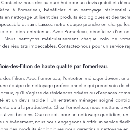
 Contactez-nous dès aujourd’hui pour un devis gratuit et déco
râce à Pomerleau, bénéficiez d’un nettoyage résidentiel 
ts en nettoyage utilisent des produits écologiques et des tec
impeccable et sain. Laissez notre équipe prendre en charge le
able et bien entretenue. Avec Pomerleau, bénéficiez d’un ne
es. Nous nettoyons méticuleusement chaque coin de votr
r des résultats impeccables. Contactez-nous pour un service ra
n
Bois-des-Filion de haute qualité par Pomerleau.
s-des-Filion: Avec Pomerleau, l'entretien ménager devient une 
 une équipe de nettoyage professionnelle qui prend soin de ch
 locaux, qu'il s'agisse de résidences privées ou d'espaces co
ité et un devis rapide ! Un entretien ménager soigné contr
tente ou à la productivité. Chez Pomerleau, nous mettons à vot
 à vos besoins. Que ce soit pour un nettoyage quotidien, un 
 un événement, nous nous engageons à offrir un service flexib
isons des produits écologiques pour garantir un nettoyage en 