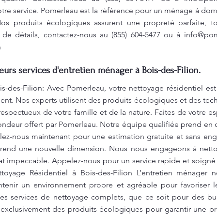
otre service. Pomerleau est la référence pour un ménage à domic
Nos produits écologiques assurent une propreté parfaite, t
 de détails, contactez-nous au (855) 604-5477 ou à
info@pom
n
eurs services d'entretien ménager à Bois-des-Filion.
s-des-Filion: Avec Pomerleau, votre nettoyage résidentiel es
t. Nos experts utilisent des produits écologiques et des tec
, respectueux de votre famille et de la nature. Faites de votre
ondeur offert par Pomerleau. Notre équipe qualifiée prend en 
lez-nous maintenant pour une estimation gratuite et sans e
rend une nouvelle dimension. Nous nous engageons à netto
at impeccable. Appelez-nous pour un service rapide et soigné
toyage Résidentiel à Bois-des-Filion L’entretien ménager 
ntenir un environnement propre et agréable pour favoriser le
s services de nettoyage complets, que ce soit pour des bu
exclusivement des produits écologiques pour garantir une p