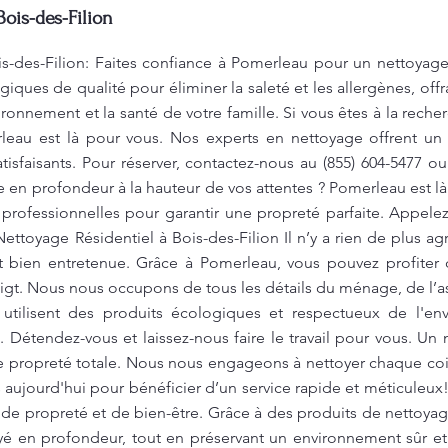
Bois-des-Filion
is-des-Filion: Faites confiance à Pomerleau pour un nettoyage
giques de qualité pour éliminer la saleté et les allergènes, off
ironnement et la santé de votre famille. Si vous êtes à la rec
leau est là pour vous. Nos experts en nettoyage offrent un s
atisfaisants. Pour réserver, contactez-nous au (855) 604-5477 o
 en profondeur à la hauteur de vos attentes ? Pomerleau est là
professionnelles pour garantir une propreté parfaite. Appele
Nettoyage Résidentiel à Bois-des-Filion Il n’y a rien de plus a
 bien entretenue. Grâce à Pomerleau, vous pouvez profiter d
doigt. Nous nous occupons de tous les détails du ménage, de l’asp
 utilisent des produits écologiques et respectueux de l'en
. Détendez-vous et laissez-nous faire le travail pour vous. U
e propreté totale. Nous nous engageons à nettoyer chaque co
 aujourd'hui pour bénéficier d’un service rapide et méticuleux!
 de propreté et de bien-être. Grâce à des produits de nettoya
yé en profondeur, tout en préservant un environnement sûr et 