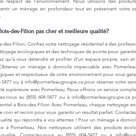
et le respect de l’environnement. Nous utilisons des produi
rantir un ménage en profondeur tout en préservant votre sa
n
ois-des-Filion pas cher et meilleure qualité?
s-des-Filion: Confiez votre nettoyage résidentiel à des profes
ettoyage écologiques et des techniques de pointe pour garanti
z qu’à vous détendre et profiter d’un espace propre, sain et a
Obtenez un ménage à domicile impeccable avec Pomerleau
ogiques et respectueux de votre environnement pour vous garan
4-5477 ou à
info@pomerleaugroupe.ca
pour réserver votre serv
té supérieure avec Pomerleau. Nous offrons un service comple
tez-nous au (855) 604-5477 ou à
info@pomerleaugroupe.ca
po
entiel à Bois-des-Filion Avec Pomerleau, chaque nettoyage en
coin et recoin pour vous garantir un résultat parfait. Contacte
ualité qui répondra à vos attentes ! Pour un ménage à domici
nce à Pomerleau. Nos nettoyeurs utilisent des produits éco
qualité. Contactez-nous au (855) 604-5477 ou à
info@pom