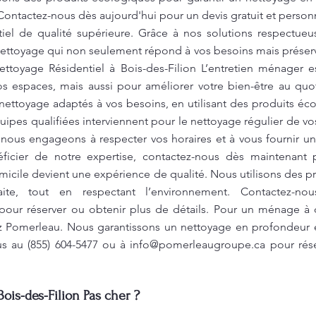
 Contactez-nous dès aujourd'hui pour un devis gratuit et perso
iel de qualité supérieure. Grâce à nos solutions respectue
nettoyage qui non seulement répond à vos besoins mais préser
ettoyage Résidentiel à Bois-des-Filion L’entretien ménager e
os espaces, mais aussi pour améliorer votre bien-être au qu
nettoyage adaptés à vos besoins, en utilisant des produits é
uipes qualifiées interviennent pour le nettoyage régulier de v
us engageons à respecter vos horaires et à vous fournir un s
ficier de notre expertise, contactez-nous dès maintenant 
icile devient une expérience de qualité. Nous utilisons des p
faite, tout en respectant l’environnement. Contactez-n
our réserver ou obtenir plus de détails. Pour un ménage à 
sez Pomerleau. Nous garantissons un nettoyage en profondeur 
us au (855) 604-5477 ou à
info@pomerleaugroupe.ca
pour rése
ois-des-Filion Pas cher ?