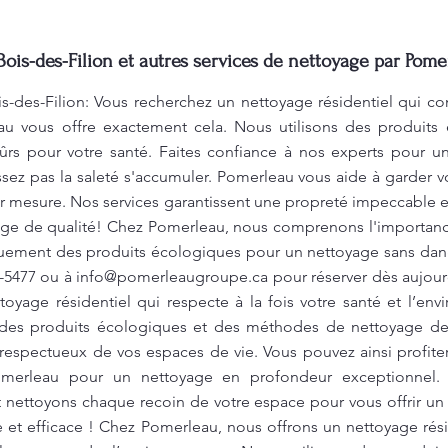
Bois-des-Filion et autres services de nettoyage par Pome
s-des-Filion: Vous recherchez un nettoyage résidentiel qui co
au vous offre exactement cela. Nous utilisons des produits 
ûrs pour votre santé. Faites confiance à nos experts pour u
issez pas la saleté s'accumuler. Pomerleau vous aide à garder 
r mesure. Nos services garantissent une propreté impeccable e
yage de qualité! Chez Pomerleau, nous comprenons l'importan
quement des produits écologiques pour un nettoyage sans dang
4-5477 ou à
info@pomerleaugroupe.ca
pour réserver dès aujour
toyage résidentiel qui respecte à la fois votre santé et l’env
 des produits écologiques et des méthodes de nettoyage de p
espectueux de vos espaces de vie. Vous pouvez ainsi profiter 
Pomerleau pour un nettoyage en profondeur exceptionnel. 
t nettoyons chaque recoin de votre espace pour vous offrir un
 et efficace ! Chez Pomerleau, nous offrons un nettoyage rés