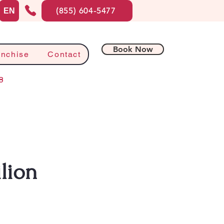
(855) 604-5477
EN
Book Now
anchise
Contact
8
lion