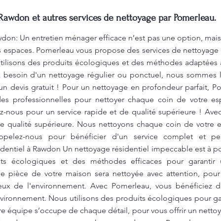
Rawdon et autres services de nettoyage par Pomerleau.
don: Un entretien ménager efficace n’est pas une option, mais 
s espaces. Pomerleau vous propose des services de nettoyage qui
tilisons des produits écologiques et des méthodes adaptées à
 besoin d'un nettoyage régulier ou ponctuel, nous sommes là
n devis gratuit ! Pour un nettoyage en profondeur parfait, Po
es professionnelles pour nettoyer chaque coin de votre esp
-nous pour un service rapide et de qualité supérieure ! Av
e qualité supérieure. Nous nettoyons chaque coin de votre e
Appelez-nous pour bénéficier d'un service complet et p
dentiel à Rawdon Un nettoyage résidentiel impeccable est à p
its écologiques et des méthodes efficaces pour garantir
e pièce de votre maison sera nettoyée avec attention, pour 
ueux de l'environnement. Avec Pomerleau, vous bénéficiez d’
nvironnement. Nous utilisons des produits écologiques pour ga
re équipe s’occupe de chaque détail, pour vous offrir un nett