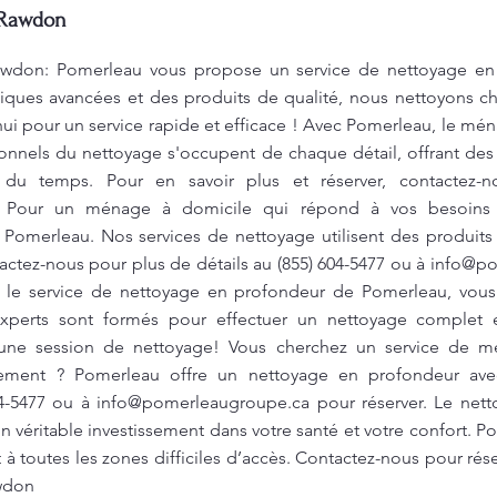
 Rawdon
awdon: Pomerleau vous propose un service de nettoyage en
niques avancées et des produits de qualité, nous nettoyons c
i pour un service rapide et efficace ! Avec Pomerleau, le mé
ionnels du nettoyage s'occupent de chaque détail, offrant des
du temps. Pour en savoir plus et réserver, contactez-n
. Pour un ménage à domicile qui répond à vos besoins s
z Pomerleau. Nos services de nettoyage utilisent des produits
actez-nous pour plus de détails au (855) 604-5477 ou à
info@po
 le service de nettoyage en profondeur de Pomerleau, vou
xperts sont formés pour effectuer un nettoyage complet e
r une session de nettoyage! Vous cherchez un service de m
nement ? Pomerleau offre un nettoyage en profondeur ave
04-5477 ou à
info@pomerleaugroupe.ca
pour réserver. Le net
n véritable investissement dans votre santé et votre confort. 
 à toutes les zones difficiles d’accès. Contactez-nous pour rése
awdon