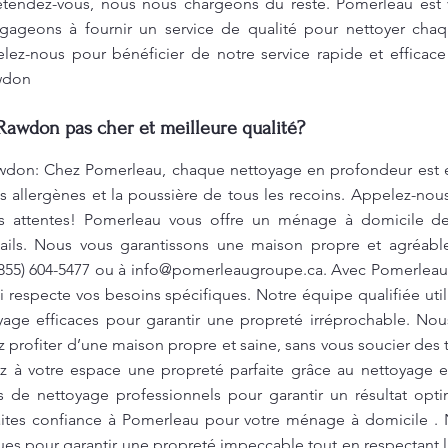
étendez-vous, nous nous chargeons du reste. Pomerleau est 
ageons à fournir un service de qualité pour nettoyer cha
ez-nous pour bénéficier de notre service rapide et efficace
awdon
Rawdon pas cher et meilleure qualité?
wdon: Chez Pomerleau, chaque nettoyage en profondeur est ef
es allergènes et la poussière de tous les recoins. Appelez-nou
os attentes! Pomerleau vous offre un ménage à domicile de 
tails. Nous vous garantissons une maison propre et agréable 
(855) 604-5477 ou à
info@pomerleaugroupe.ca
. Avec Pomerleau,
i respecte vos besoins spécifiques. Notre équipe qualifiée uti
age efficaces pour garantir une propreté irréprochable. N
iez profiter d’une maison propre et saine, sans vous soucier d
ez à votre espace une propreté parfaite grâce au nettoyage
s de nettoyage professionnels pour garantir un résultat opt
 Faites confiance à Pomerleau pour votre ménage à domicile .
es pour garantir une propreté impeccable tout en respectant 