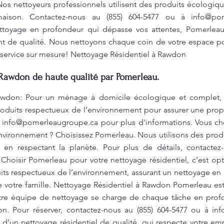
Nos nettoyeurs professionnels utilisent des produits écologiq
aison. Contactez-nous au (855) 604-5477 ou à
info@po
ettoyage en profondeur qui dépasse vos attentes, Pomerleau
t de qualité. Nous nettoyons chaque coin de votre espace p
 service sur mesure! Nettoyage Résidentiel à Rawdon
 Rawdon de haute qualité par Pomerleau.
awdon: Pour un ménage à domicile écologique et complet, 
roduits respectueux de l’environnement pour assurer une prop
à
info@pomerleaugroupe.ca
pour plus d'informations. Vous c
environnement ? Choisissez Pomerleau. Nous utilisons des prod
t en respectant la planète. Pour plus de détails, contactez
 Choisir Pomerleau pour votre nettoyage résidentiel, c’est opt
s respectueux de l’environnement, assurant un nettoyage en 
 de votre famille. Nettoyage Résidentiel à Rawdon Pomerleau es
otre équipe de nettoyage se charge de chaque tâche en profo
n. Pour réserver, contactez-nous au (855) 604-5477 ou à
in
d’un nettoyage résidentiel de qualité, qui respecte votre em