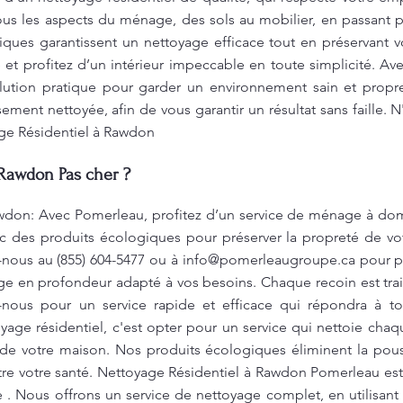
 les aspects du ménage, des sols au mobilier, en passant par
ques garantissent un nettoyage efficace tout en préservant v
et profitez d’un intérieur impeccable en toute simplicité. Av
lution pratique pour garder un environnement sain et propre
ment nettoyée, afin de vous garantir un résultat sans faille. N
age Résidentiel à Rawdon
 Rawdon Pas cher ?
wdon: Avec Pomerleau, profitez d’un service de ménage à dom
vec des produits écologiques pour préserver la propreté de vo
-nous au (855) 604-5477 ou à
info@pomerleaugroupe.ca
pour p
yage en profondeur adapté à vos besoins. Chaque recoin est trai
z-nous pour un service rapide et efficace qui répondra à to
age résidentiel, c'est opter pour un service qui nettoie cha
ur de votre maison. Nos produits écologiques éliminent la pouss
e votre santé. Nettoyage Résidentiel à Rawdon Pomerleau est 
. Nous offrons un service de nettoyage complet, en utilisant