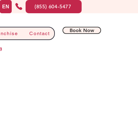
(855) 604-5477
EN
Book Now
anchise
Contact
8