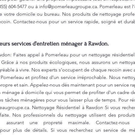
(855) 604-5477 ou à
info@pomerleaugroupe.ca
. Pomerleau est l’
 votre domicile ou bureau. Nos produits de nettoyage profess
oin. Contactez-nous pour un service rapide, soigné et durab
leurs services d'entretien ménager à Rawdon.
wdon: Faites appel à Pomerleau pour un nettoyage résidentiel
. Grâce à nos produits écologiques, nous assurons un nettoy
réable à vivre. Nos experts s’occupent de chaque recoin avec at
Pomerleau et profitez d’un service irréprochable. Nous nett
ropre et sain. Appelez-nous dès maintenant pour un service rap
ménage à domicile qui vous permet de profiter d'un cadre de
s tâches ménagères pour vous laisser plus de temps. Pour rés
eaugroupe.ca
. Nettoyage Résidentiel à Rawdon Si vous rech
faite. Nos professionnels du nettoyage utilisent des produi
en assurant une propreté maximale. Contactez-nou
our plus de détails. Si vous recherchez un service de mé