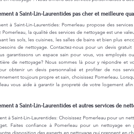
nt à Saint-Lin-Laurentides pas cher et meilleure qual
 à Saint-Lin-Laurentides: Pomerleau propose des services
ez Pomerleau, la qualité des services de nettoyage est une val
nt les sols, les cuisines, les salles de bains et bien plus enco
esoins de nettoyage. Contactez-nous pour un devis gratuit !
us garantissons un espace sain pour vous, vos employés ou 
tière de nettoyage? Nous sommes là pour y répondre et vou
ur obtenir un devis personnalisé et profiter de nos serv
nnement toujours propre et sain, choisissez Pomerleau. Lorsque
erleau vous aide à garantir la propreté de votre logement afi
nt à Saint-Lin-Laurentides et autres services de nett
à Saint-Lin-Laurentides: Choisissez Pomerleau pour un nett
dget. Faites confiance à Pomerleau pour un nettoyage en 
otre disposition des experts en nettoyage qui prennent en charg