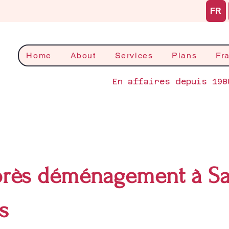
FR
Home
About
Services
Plans
Fr
En affaires depuis 198
rès déménagement à Sai
s