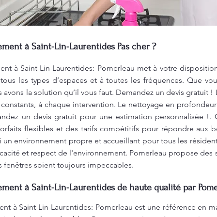
ent à Saint-Lin-Laurentides Pas cher ?
à Saint-Lin-Laurentides: Pomerleau met à votre disposition 
 tous les types d’espaces et à toutes les fréquences. Que vo
avons la solution qu’il vous faut. Demandez un devis gratuit !
 et constants, à chaque intervention. Le nettoyage en profondeu
mandez un devis gratuit pour une estimation personnalisée !.
forfaits flexibles et des tarifs compétitifs pour répondre aux
i un environnement propre et accueillant pour tous les résiden
ficacité et respect de l'environnement. Pomerleau propose des s
s fenêtres soient toujours impeccables.
nt à Saint-Lin-Laurentides de haute qualité par Pome
à Saint-Lin-Laurentides: Pomerleau est une référence en mat