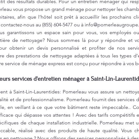
ntit des résultats durables. Pour un entretien ménager qui res
rleau vous propose un grand ménage pour nettoyer les chamb
itaires, afin que l’hôtel soit prêt à accueillir les prochains 
s, contactez-nous au (855) 604-5477 ou à
info@pomerleaugroupe.
us garantissons un espace sain pour vous, vos employés ou 
tière de nettoyage? Nous sommes là pour y répondre et vou
ur obtenir un devis personnalisé et profiter de nos serv
fre des prestations de nettoyage adaptées à tous les types 
otre service de ménage express est conçu pour répondre à vos b
leurs services d'entretien ménager à Saint-Lin-Laurentid
 à Saint-Lin-Laurentides: Pomerleau vous assure un nettoya
alité et de professionnalisme. Pomerleau fournit des service
le, en veillant à ce que votre bâtiment reste impeccable.. C
ficace qui dépasse vos attentes ! Avec des tarifs compétitifs e
ifiques de chaque installation industrielle. Pomerleau met u
ccable, réalisé avec des produits de haute qualité. Vous c
s en nettoyage ? Nous offrons des services personnalisés à des