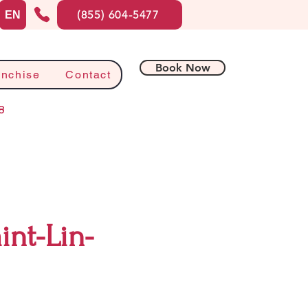
(855) 604-5477
EN
Book Now
anchise
Contact
8
nt-Lin-