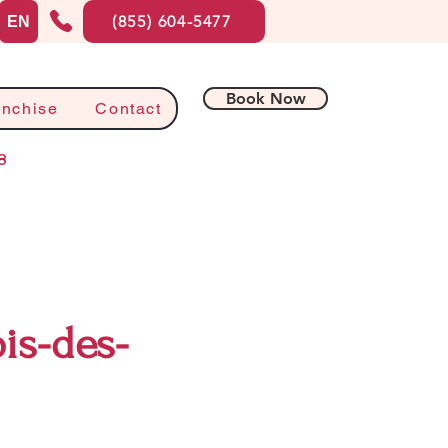
(855) 604-5477
EN
Book Now
anchise
Contact
8
is-des-