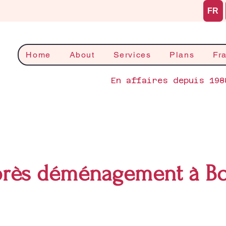
FR
Home
About
Services
Plans
Fr
En affaires depuis 198
rès déménagement à Bo