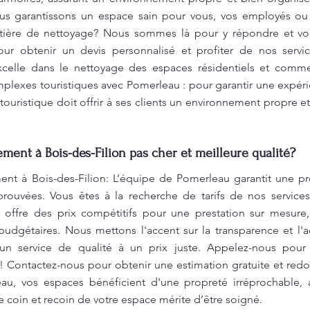
us garantissons un espace sain pour vous, vos employés ou 
tière de nettoyage? Nous sommes là pour y répondre et vous
ur obtenir un devis personnalisé et profiter de nos servi
xcelle dans le nettoyage des espaces résidentiels et com
plexes touristiques avec Pomerleau : pour garantir une expérie
ouristique doit offrir à ses clients un environnement propre et
nt à Bois-des-Filion pas cher et meilleure qualité?
 à Bois-des-Filion: L’équipe de Pomerleau garantit une pr
ouvées. Vous êtes à la recherche de tarifs de nos service
 offre des prix compétitifs pour une prestation sur mesure
budgétaires. Nous mettons l'accent sur la transparence et l'
d'un service de qualité à un prix juste. Appelez-nous pour 
! Contactez-nous pour obtenir une estimation gratuite et redo
au, vos espaces bénéficient d'une propreté irréprochable, 
 coin et recoin de votre espace mérite d’être soigné.