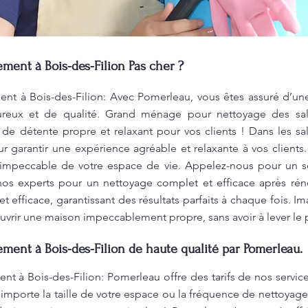
nt à Bois-des-Filion Pas cher ?
 à Bois-des-Filion: Avec Pomerleau, vous êtes assuré d’une 
oureux et de qualité. Grand ménage pour nettoyage des sa
de détente propre et relaxant pour vos clients ! Dans les sal
ur garantir une expérience agréable et relaxante à vos clien
 impeccable de votre espace de vie. Appelez-nous pour un se
 nos experts pour un nettoyage complet et efficace après rén
et efficace, garantissant des résultats parfaits à chaque fois. I
vrir une maison impeccablement propre, sans avoir à lever le p
nt à Bois-des-Filion de haute qualité par Pomerleau.
à Bois-des-Filion: Pomerleau offre des tarifs de nos service
importe la taille de votre espace ou la fréquence de nettoyage,