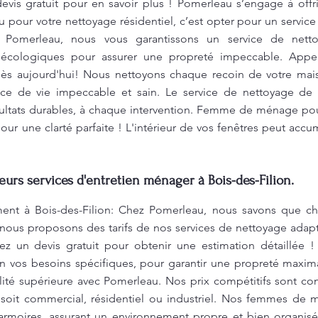
is gratuit pour en savoir plus ! Pomerleau s’engage à offrir
 pour votre nettoyage résidentiel, c’est opter pour un service 
 Pomerleau, nous vous garantissons un service de nettoya
écologiques pour assurer une propreté impeccable. Appele
ès aujourd'hui! Nous nettoyons chaque recoin de votre mai
pace de vie impeccable et sain. Le service de nettoyage de
sultats durables, à chaque intervention. Femme de ménage pou
our une clarté parfaite ! L'intérieur de vos fenêtres peut accu
eurs services d'entretien ménager à Bois-des-Filion.
t à Bois-des-Filion: Chez Pomerleau, nous savons que cha
 nous proposons des tarifs de nos services de nettoyage adap
dez un devis gratuit pour obtenir une estimation détaillée
on vos besoins spécifiques, pour garantir une propreté maxim
té supérieure avec Pomerleau. Nos prix compétitifs sont conç
 soit commercial, résidentiel ou industriel. Nos femmes de m
 armoires, assurant un environnement propre et bien organisé