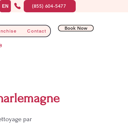
(855) 604-5477
EN
Book Now
anchise
Contact
8
harlemagne
ettoyage par