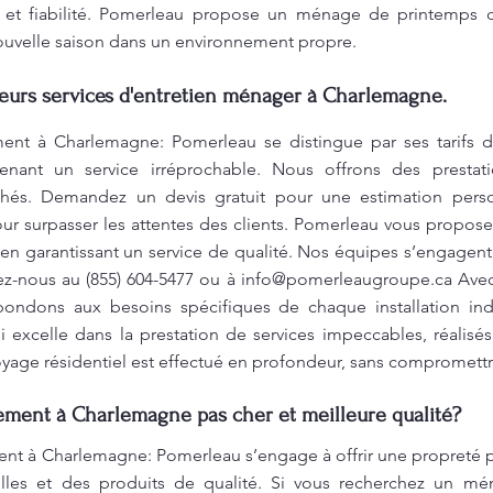
té et fiabilité. Pomerleau propose un ménage de printemps d
nouvelle saison dans un environnement propre.
leurs services d'entretien ménager à Charlemagne.
t à Charlemagne: Pomerleau se distingue par ses tarifs d
tenant un service irréprochable. Nous offrons des presta
cachés. Demandez un devis gratuit pour une estimation pers
 surpasser les attentes des clients. Pomerleau vous propose 
 en garantissant un service de qualité. Nos équipes s’engagent
ez-nous au (855) 604-5477 ou à
info@pomerleaugroupe.ca
Avec 
épondons aux besoins spécifiques de chaque installation ind
 excelle dans la prestation de services impeccables, réalisé
yage résidentiel est effectué en profondeur, sans compromett
ent à Charlemagne pas cher et meilleure qualité?
 à Charlemagne: Pomerleau s’engage à offrir une propreté pa
lles et des produits de qualité. Si vous recherchez un m