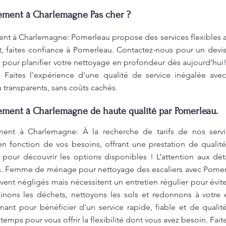
ment à Charlemagne Pas cher ?
à Charlemagne: Pomerleau propose des services flexibles ad
it, faites confiance à Pomerleau. Contactez-nous pour un devis
 pour planifier votre nettoyage en profondeur dès aujourd'hui
rt. Faites l'expérience d'une qualité de service inégalée a
u transparents, sans coûts cachés.
ent à Charlemagne de haute qualité par Pomerleau.
t à Charlemagne: À la recherche de tarifs de nos servic
en fonction de vos besoins, offrant une prestation de qualit
pour découvrir les options disponibles ! L’attention aux dét
ois. Femme de ménage pour nettoyage des escaliers avec Pomerl
uvent négligés mais nécessitent un entretien régulier pour évi
minons les déchets, nettoyons les sols et redonnons à votre 
ant pour bénéficier d'un service rapide, fiable et de quali
emps pour vous offrir la flexibilité dont vous avez besoin. Fa