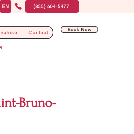
(855) 604-5477
EN
Book Now
anchise
Contact
8
nt-Bruno-