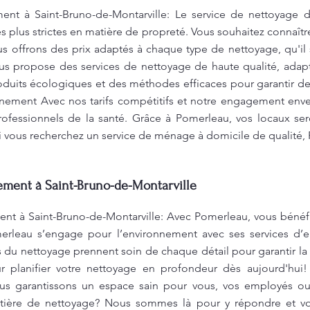
t à Saint-Bruno-de-Montarville: Le service de nettoyage 
 plus strictes en matière de propreté. Vous souhaitez connaîtr
s offrons des prix adaptés à chaque type de nettoyage, qu'il
s propose des services de nettoyage de haute qualité, adapt
oduits écologiques et des méthodes efficaces pour garantir des
nnement Avec nos tarifs compétitifs et notre engagement enve
professionnels de la santé. Grâce à Pomerleau, vos locaux s
Si vous recherchez un service de ménage à domicile de qualité,
ent à Saint-Bruno-de-Montarville
 à Saint-Bruno-de-Montarville: Avec Pomerleau, vous bénéfic
erleau s’engage pour l’environnement avec ses services d’
s du nettoyage prennent soin de chaque détail pour garantir la
 planifier votre nettoyage en profondeur dès aujourd'hui! 
us garantissons un espace sain pour vous, vos employés ou 
tière de nettoyage? Nous sommes là pour y répondre et vou