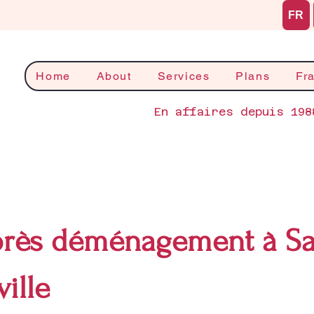
FR
Home
About
Services
Plans
Fr
En affaires depuis 198
rès déménagement à Sai
ille