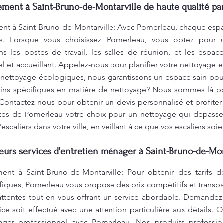
nt à Saint-Bruno-de-Montarville de haute qualité par
 à Saint-Bruno-de-Montarville: Avec Pomerleau, chaque espac
es. Lorsque vous choisissez Pomerleau, vous optez pour
s les postes de travail, les salles de réunion, et les esp
 et accueillant. Appelez-nous pour planifier votre nettoyage 
e nettoyage écologiques, nous garantissons un espace sain po
oins spécifiques en matière de nettoyage? Nous sommes là po
Contactez-nous pour obtenir un devis personnalisé et profite
aites de Pomerleau votre choix pour un nettoyage qui dépasse 
scaliers dans votre ville, en veillant à ce que vos escaliers soie
leurs services d'entretien ménager à Saint-Bruno-de-Mon
 à Saint-Bruno-de-Montarville: Pour obtenir des tarifs d
fiques, Pomerleau vous propose des prix compétitifs et transp
attentes tout en vous offrant un service abordable. Demandez
ice soit effectué avec une attention particulière aux détails. 
ger professionnel avec Pomerleau. Nos produits professio