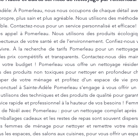
Adèle: À Pomerleau, nous nous occupons de chaque détail ave
propre, plus sain et plus agréable. Nous utilisons des métho
able. Contactez-nous pour un service personnalisé et efficace!
tes appel à Pomerleau. Nous utilisons des produits écologiq
ectueux de votre santé et de l’environnement. Confiez-nous v
vivre. À la recherche de tarifs Pomerleau pour un nettoyage
 prix compétitifs et transparents. Contactez-nous dès main
 votre budget ! Pomerleau vous offre un nettoyage résident
ns des produits non toxiques pour nettoyer en profondeur c
cuper de votre ménage et profitez d’un espace de vie pro
onctuel à Sainte-Adèle Pomerleau s’engage à vous offrir un
utilisons des techniques et des produits de qualité pour garanti
vice rapide et professionnel à la hauteur de vos besoins ! F
 de Noël avec Pomerleau : pour un nettoyage complet après v
emballages cadeaux et les restes de repas sont souvent dispe
es femmes de ménage pour nettoyer et remettre votre mais
s les espaces, des salons aux cuisines, pour vous offrir un e