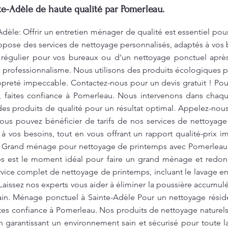
e-Adèle de haute qualité par Pomerleau.
èle: Offrir un entretien ménager de qualité est essentiel pou
opose des services de nettoyage personnalisés, adaptés à vos
n régulier pour vos bureaux ou d'un nettoyage ponctuel apr
c professionnalisme. Nous utilisons des produits écologiques 
ropreté impeccable. Contactez-nous pour un devis gratuit ! Po
, faites confiance à Pomerleau. Nous intervenons dans chaq
des produits de qualité pour un résultat optimal. Appelez-nous
ous pouvez bénéficier de tarifs de nos services de nettoyag
 à vos besoins, tout en vous offrant un rapport qualité-prix
s ! Grand ménage pour nettoyage de printemps avec Pomerleau 
s est le moment idéal pour faire un grand ménage et redonner
vice complet de nettoyage de printemps, incluant le lavage e
 Laissez nos experts vous aider à éliminer la poussière accumulé
in. Ménage ponctuel à Sainte-Adèle Pour un nettoyage résid
tes confiance à Pomerleau. Nos produits de nettoyage naturel
en garantissant un environnement sain et sécurisé pour toute 