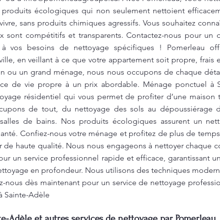
es produits écologiques qui non seulement nettoient efficace
vivre, sans produits chimiques agressifs. Vous souhaitez connaî
 sont compétitifs et transparents. Contactez-nous pour un de
és à vos besoins de nettoyage spécifiques ! Pomerleau of
lle, en veillant à ce que votre appartement soit propre, frais 
n ou un grand ménage, nous nous occupons de chaque détail.
ace de vie propre à un prix abordable. Ménage ponctuel à 
oyage résidentiel qui vous permet de profiter d’une maison t
ccupons de tout, du nettoyage des sols au dépoussiérage 
t salles de bains. Nos produits écologiques assurent un ne
santé. Confiez-nous votre ménage et profitez de plus de temp
 de haute qualité. Nous nous engageons à nettoyer chaque co
ur un service professionnel rapide et efficace, garantissant
ettoyage en profondeur. Nous utilisons des techniques modern
z-nous dès maintenant pour un service de nettoyage professio
à Sainte-Adèle
e-Adèle et autres services de nettoyage par Pomerleau.