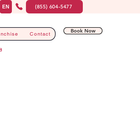
(855) 604-5477
EN
Book Now
anchise
Contact
8