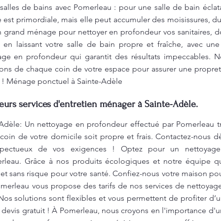
 salles de bains avec Pomerleau : pour une salle de bain éclat
e est primordiale, mais elle peut accumuler des moisissures, du c
grand ménage pour nettoyer en profondeur vos sanitaires, do
 en laissant votre salle de bain propre et fraîche, avec une
ge en profondeur qui garantit des résultats impeccables. No
ons de chaque coin de votre espace pour assurer une propret
ce ! Ménage ponctuel à Sainte-Adèle
leurs services d'entretien ménager à Sainte-Adèle.
Adèle: Un nettoyage en profondeur effectué par Pomerleau t
oin de votre domicile soit propre et frais. Contactez-nous dè
espectueux de vos exigences ! Optez pour un nettoyage 
rleau. Grâce à nos produits écologiques et notre équipe qua
et sans risque pour votre santé. Confiez-nous votre maison pou
merleau vous propose des tarifs de nos services de nettoyage a
os solutions sont flexibles et vous permettent de profiter d’u
devis gratuit ! À Pomerleau, nous croyons en l'importance d'