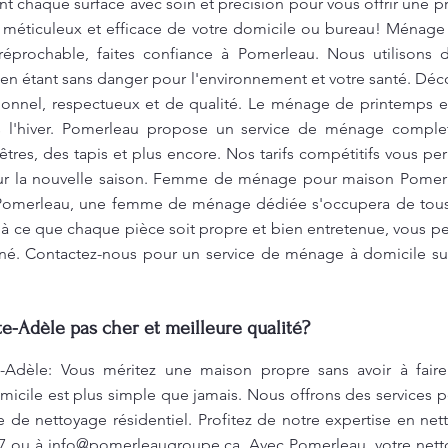
nt chaque surface avec soin et précision pour vous offrir une 
e méticuleux et efficace de votre domicile ou bureau! Ménage
rréprochable, faites confiance à Pomerleau. Nous utilisons
 en étant sans danger pour l'environnement et votre santé. Déco
onnel, respectueux et de qualité. Le ménage de printemps e
s l'hiver. Pomerleau propose un service de ménage complet d
êtres, des tapis et plus encore. Nos tarifs compétitifs vous p
pour la nouvelle saison. Femme de ménage pour maison Pomer
 Pomerleau, une femme de ménage dédiée s'occupera de tou
 à ce que chaque pièce soit propre et bien entretenue, vous per
né. Contactez-nous pour un service de ménage à domicile s
e-Adèle pas cher et meilleure qualité?
Adèle: Vous méritez une maison propre sans avoir à faire
icile est plus simple que jamais. Nous offrons des services 
 de nettoyage résidentiel. Profitez de notre expertise en ne
77 ou à
info@pomerleaugroupe.ca
. Avec Pomerleau, votre nett