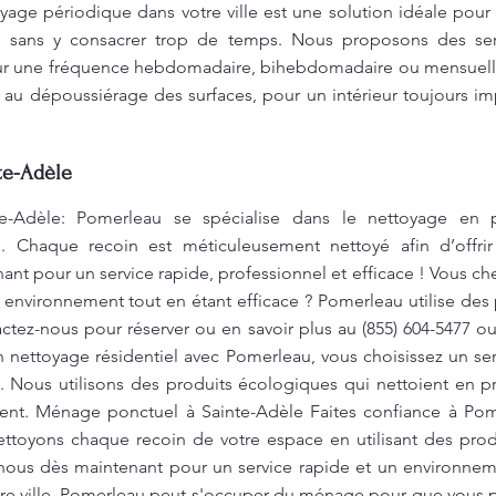
yage périodique dans votre ville est une solution idéale pour
e sans y consacrer trop de temps. Nous proposons des ser
pour une fréquence hebdomadaire, bihebdomadaire ou mensuell
s au dépoussiérage des surfaces, pour un intérieur toujours 
te-Adèle
-Adèle: Pomerleau se spécialise dans le nettoyage en p
 Chaque recoin est méticuleusement nettoyé afin d’offrir
nt pour un service rapide, professionnel et efficace ! Vous c
 environnement tout en étant efficace ? Pomerleau utilise de
ctez-nous pour réserver ou en savoir plus au (855) 604-5477 o
nettoyage résidentiel avec Pomerleau, vous choisissez un ser
. Nous utilisons des produits écologiques qui nettoient en
ement. Ménage ponctuel à Sainte-Adèle Faites confiance à Po
ettoyons chaque recoin de votre espace en utilisant des prod
nous dès maintenant pour un service rapide et un environnem
re ville, Pomerleau peut s'occuper du ménage pour que vous pr