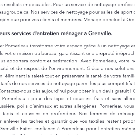
es résultats impeccables. Pour un service de nettoyage professi
eaugroupe.ca
. Nos services de nettoyage pour salles de sport d
giénique pour vos clients et membres. Ménage ponctuel à Gren
leurs services d'entretien ménager à Grenville.
e: Pomerleau transforme votre espace grâce à un nettoyage 
de votre maison ou bureau, garantissant une propreté irrépro
us apportera confort et satisfaction! Avec Pomerleau, votre ne
acité et de respect de l’environnement. Grâce à nos solution
, éliminant la saleté tout en préservant la santé de votre fami
 tarifs de nos services de nettoyage parmi les plus compétitifs
Contactez-nous dès aujourd’hui pour obtenir un devis gratuit
 Pomerleau : pour des tapis et coussins frais et sans aller
sière, poils d’animaux et autres allergènes. Pomerleau vou
 tapis et coussins en profondeur. Nos femmes de ménage 
 enlever les taches et garantir que vos textiles restent pro
renville Faites confiance à Pomerleau pour l'entretien ména