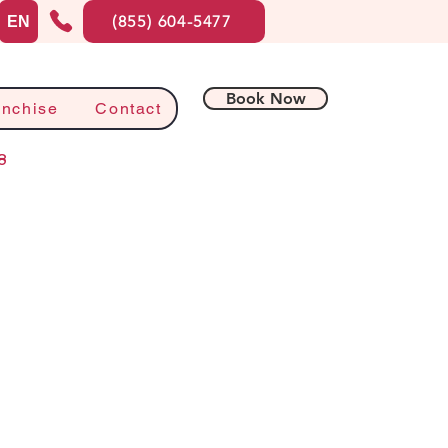
(855) 604-5477
EN
Book Now
anchise
Contact
8