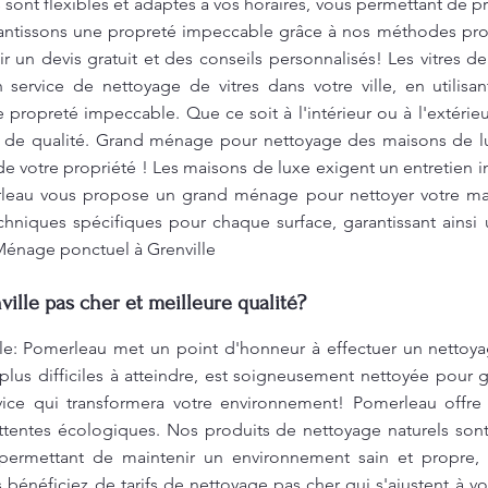
 sont flexibles et adaptés à vos horaires, vous permettant de 
rantissons une propreté impeccable grâce à nos méthodes pro
 un devis gratuit et des conseils personnalisés! Les vitres 
 service de nettoyage de vitres dans votre ville, en utilisa
propreté impeccable. Que ce soit à l'intérieur ou à l'extérieur
ce de qualité. Grand ménage pour nettoyage des maisons de l
 votre propriété ! Les maisons de luxe exigent un entretien i
rleau vous propose un grand ménage pour nettoyer votre mai
chniques spécifiques pour chaque surface, garantissant ainsi 
énage ponctuel à Grenville
lle pas cher et meilleure qualité?
le: Pomerleau met un point d'honneur à effectuer un nettoy
us difficiles à atteindre, est soigneusement nettoyée pour ga
ice qui transformera votre environnement! Pomerleau offre 
ttentes écologiques. Nos produits de nettoyage naturels so
permettant de maintenir un environnement sain et propre,
 bénéficiez de tarifs de nettoyage pas cher qui s'ajustent à v