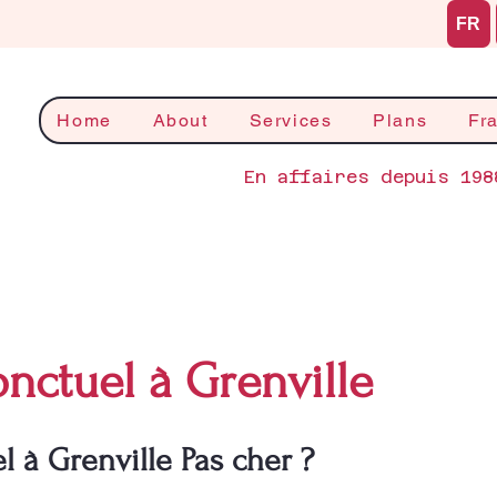
FR
Home
About
Services
Plans
Fr
En affaires depuis 198
ctuel à Grenville
 à Grenville Pas cher ?