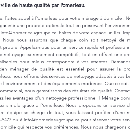
ille de haute qualité par Pomerleau.
: Faites appel à Pomerleau pour votre ménage à domicile . No
arantir une propreté optimale tout en préservant l’environnem
à
info@pomerleaugroupe.ca
. Faites de votre espace un lieu i
. Nous nous assurons que chaque coin soit nettoyé de m
t propre. Appelez-nous pour un service rapide et profession
de nettoyage extrêmement compétitifs, tout en offrant une pre
alisables pour mieux correspondre à vos attentes. Demande
tien ménager de qualité est essentiel pour assurer la pr
au, nous offrons des services de nettoyage adaptés à vos bes
e l’environnement et des équipements modernes. Que ce soit
mmercial, nous garantissons des résultats de qualité. Contac
rez les avantages d'un nettoyage professionnel ! Ménage pon
ussi simple grâce à Pomerleau. Nous proposons un service d
e équipe se charge de tout, vous laissant profiter d'une m
4-5477 ou à
info@pomerleaugroupe.ca
pour réserver votre ser
omicile qui respecte vos préférences. Nous nous chargeons de