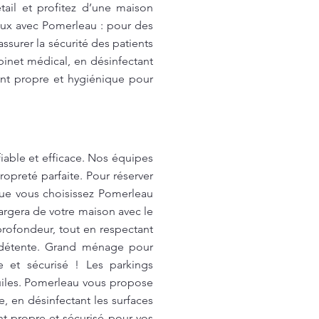
tail et profitez d’une maison
ux avec Pomerleau : pour des
ssurer la sécurité des patients
net médical, en désinfectant
ent propre et hygiénique pour
able et efficace. Nos équipes
opreté parfaite. Pour réserver
que vous choisissez Pomerleau
argera de votre maison avec le
profondeur, tout en respectant
e détente. Grand ménage pour
 et sécurisé ! Les parkings
huiles. Pomerleau vous propose
, en désinfectant les surfaces
ent propre et sécurisé pour vos