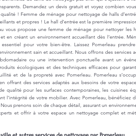
ransparents. Demandez un devis gratuit et voyez combien vo
e qualité ! Femme de ménage pour nettoyage de halls d’entr
eillants et propres ! Le hall d’entrée est la première impressio
au vous propose une femme de ménage pour nettoyer les hall
s, et en créant un environnement accueillant dès l’entrée. M
essentiel pour votre bien-être. Laissez Pomerleau prendr
n environnement sain et accueillant. Nous offrons des services
ebdomadaire ou une intervention ponctuelle avant un évén
roduits écologiques et des techniques efficaces pour garanti
nquillité et de la propreté avec Pomerleau. Pomerleau s’oc
en offrant des services adaptés aux besoins de votre espace.
de qualité pour les surfaces contemporaines, les cuisines éq
nt l'intégrité de votre mobilier. Avec Pomerleau, bénéficiez
. Nous prenons soin de chaque détail, assurant un environneme
xperts et offrir à votre espace un nettoyage complet et mé
lle et autres services de nettoyage par Pomerleau.