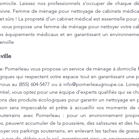
omicile. Laissez nos professionnels s’occuper de chaque dé
 à vivre. Femme de ménage pour nettoyage de cabinets médica
 sûrs ! La propreté d’un cabinet médical est essentielle pour a
u vous propose une femme de ménage pour nettoyer votre cabi
 les équipements médicaux et en garantissant un environnem
enville
ville
e: Pomerleau vous propose un service de ménage à domicile fi
ogiques qui respectent votre espace tout en garantissant une pr
-nous au (855) 604-5477 ou à
info@pomerleaugroupe.ca
. Lors
ntiel, vous optez pour une équipe d’experts qualifiés qui se ch
sons des produits écologiques pour garantir un nettoyage en 
ison sera impeccable et prête à accueillir vos moments d
outerrains avec Pomerleau : pour un environnement propre
és, peuvent accumuler de la poussière, des salissures et des 
er vos parkings souterrains, en enlevant les taches de graisse
y a pas de débris sur le sol, garantissant ainsi un environnem