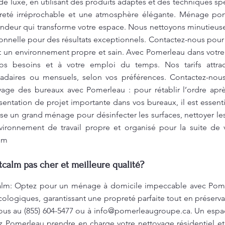
de luxe, en utilisant des produits adaptés et des techniques sp
opreté irréprochable et une atmosphère élégante. Ménage p
ondeur qui transforme votre espace. Nous nettoyons minutieu
ionnelle pour des résultats exceptionnels. Contactez-nous pour 
t un environnement propre et sain. Avec Pomerleau dans votre 
os besoins et à votre emploi du temps. Nos tarifs attrac
aires ou mensuels, selon vos préférences. Contactez-nous
ge des bureaux avec Pomerleau : pour rétablir l’ordre aprè
entation de projet importante dans vos bureaux, il est essent
e un grand ménage pour désinfecter les surfaces, nettoyer le
vironnement de travail propre et organisé pour la suite de vo
lm
alm pas cher et meilleure qualité?
lm: Optez pour un ménage à domicile impeccable avec Pome
ologiques, garantissant une propreté parfaite tout en préserva
ous au (855) 604-5477 ou à
info@pomerleaugroupe.ca
. Un espa
ez Pomerleau prendre en charge votre nettoyage résidentiel e