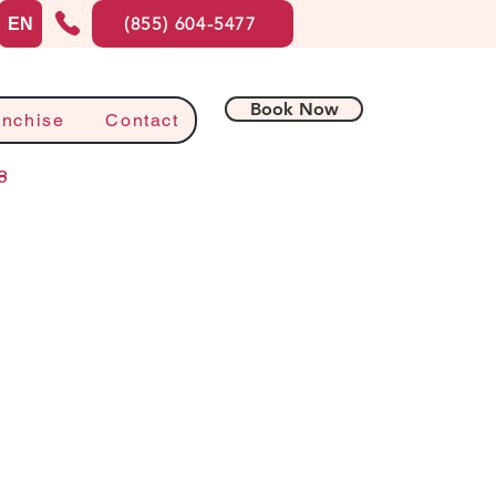
(855) 604-5477
EN
Book Now
anchise
Contact
8