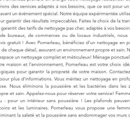
offrons des services adaptés à vos besoins, que ce soit pour
 avant un événement spécial. Notre équipe expérimentée utilis
r garantir des résultats impeccables. Faites le choix de la tran
arantit des tarifs de nettoyage pas cher, adaptés à vos besoin
de bureaux, de commerces ou de locaux industriels, nous of
is gratuit ! Avec Pomerleau, bénéficiez d'un nettoyage en p
 de chaque détail, assurant un environnement propre et sain. N
tre espace un nettoyage complet et méticuleux! Ménage ponctu
tre maison et l’environnement, Pomerleau est votre choix idé
logiques pour garantir la propreté de votre maison. Contacte
our plus d’informations. Vous méritez un nettoyage en profo
. Nous éliminons la poussière et les bactéries dans les zo
ropre et sain. Appelez-nous pour réserver votre service! Fe
 : pour un intérieur sans poussière ! Les plafonds peuven
es coins et les luminaires. Pomerleau vous propose une fem
éliminant la saleté et la poussière sans endommager vos mur