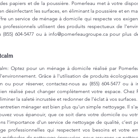
 des papiers et de la poussière. Pomerleau met à votre dis
en désinfectant les surfaces, en éliminant la poussière et en 
offre un service de ménage à domicile qui respecte vos exigen
 professionnels utilisent des produits respectueux de l’en
u (855) 604-5477 ou à
info@pomerleaugroupe.ca
pour plus de
tcalm
m: Optez pour un ménage à domicile réalisé par Pomerleau
l'environnement. Grâce à l'utilisation de produits écologique
on ou pour réserver, contactez-nous au (855) 604-5477 ou à
ien réalisé peut changer complètement votre espace. Chez P
miner la saleté incrustée et redonner de l’éclat à vos surfaces
’entretien ménager est bien plus qu'un simple nettoyage. Il s'
ouvez vous épanouir, que ce soit dans votre domicile ou vot
s l’importance d'un service de nettoyage de qualité, c’est 
age professionnelles qui respectent vos besoins et votre 
s méthodes de nettoyage éprouvées, nous assurons un nettoy