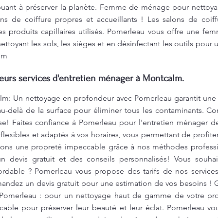
buant à préserver la planète. Femme de ménage pour nettoya
s de coiffure propres et accueillants ! Les salons de coiff
les produits capillaires utilisés. Pomerleau vous offre une 
nettoyant les sols, les sièges et en désinfectant les outils po
lm
leurs services d'entretien ménager à Montcalm.
m: Un nettoyage en profondeur avec Pomerleau garantit une 
au-delà de la surface pour éliminer tous les contaminants. Co
ise! Faites confiance à Pomerleau pour l'entretien ménager de
 flexibles et adaptés à vos horaires, vous permettant de profit
ssons une propreté impeccable grâce à nos méthodes profess
n devis gratuit et des conseils personnalisés! Vous souha
bordable ? Pomerleau vous propose des tarifs de nos service
Demandez un devis gratuit pour une estimation de vos besoins 
Pomerleau : pour un nettoyage haut de gamme de votre pro
ccable pour préserver leur beauté et leur éclat. Pomerleau 