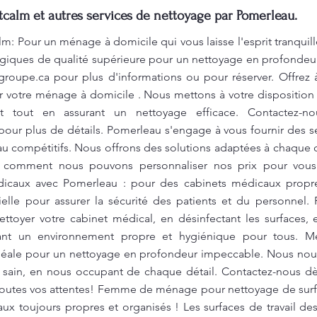
alm et autres services de nettoyage par Pomerleau.
 Pour un ménage à domicile qui vous laisse l'esprit tranquil
ogiques de qualité supérieure pour un nettoyage en profondeur
groupe.ca
pour plus d'informations ou pour réserver. Offrez à
 votre ménage à domicile . Nous mettons à votre disposition
nt tout en assurant un nettoyage efficace. Contactez-n
our plus de détails. Pomerleau s'engage à vous fournir des s
eau compétitifs. Nous offrons des solutions adaptées à chaque 
rez comment nous pouvons personnaliser nos prix pour v
icaux avec Pomerleau : pour des cabinets médicaux propre
ielle pour assurer la sécurité des patients et du personne
oyer votre cabinet médical, en désinfectant les surfaces, 
sant un environnement propre et hygiénique pour tous. 
 idéale pour un nettoyage en profondeur impeccable. Nous no
 sain, en nous occupant de chaque détail. Contactez-nous dè
toutes vos attentes! Femme de ménage pour nettoyage de surfa
ux toujours propres et organisés ! Les surfaces de travail d