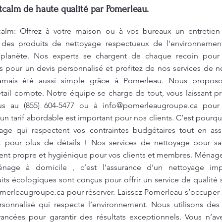
alm de haute qualité par Pomerleau.
lm: Offrez à votre maison ou à vos bureaux un entretien
 des produits de nettoyage respectueux de l'environnemen
planète. Nos experts se chargent de chaque recoin pour o
 pour un devis personnalisé et profitez de nos services de
amais été aussi simple grâce à Pomerleau. Nous proposo
tail compte. Notre équipe se charge de tout, vous laissant pr
ous au (855) 604-5477 ou à
info@pomerleaugroupe.ca
pour r
n tarif abordable est important pour nos clients. C’est pourquo
age qui respectent vos contraintes budgétaires tout en ass
 pour plus de détails ! Nos services de nettoyage pour sall
ent propre et hygiénique pour vos clients et membres. Ménag
nage à domicile , c’est l’assurance d’un nettoyage im
ts écologiques sont conçus pour offrir un service de qualité
merleaugroupe.ca
pour réserver. Laissez Pomerleau s’occuper 
ersonnalisé qui respecte l’environnement. Nous utilisons de
cées pour garantir des résultats exceptionnels. Vous n’avez