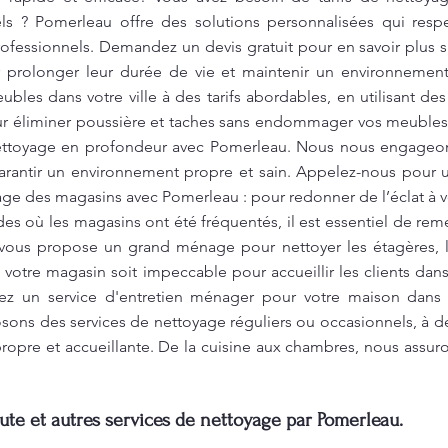
ls ? Pomerleau offre des solutions personnalisées qui resp
professionnels. Demandez un devis gratuit pour en savoir plus 
r prolonger leur durée de vie et maintenir un environnemen
bles dans votre ville à des tarifs abordables, en utilisant de
ur éliminer poussière et taches sans endommager vos meuble
nettoyage en profondeur avec Pomerleau. Nous nous engageon
rantir un environnement propre et sain. Appelez-nous pour un
e des magasins avec Pomerleau : pour redonner de l’éclat à v
es où les magasins ont été fréquentés, il est essentiel de reme
ous propose un grand ménage pour nettoyer les étagères, les
que votre magasin soit impeccable pour accueillir les clients d
ez un service d'entretien ménager pour votre maison dans v
sons des services de nettoyage réguliers ou occasionnels, à de
propre et accueillante. De la cuisine aux chambres, nous assu
te et autres services de nettoyage par Pomerleau.