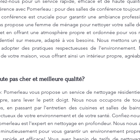
elez-nous pour un service rapide, efficace et de haute qu
érence avec Pomerleau : pour des salles de conférence toujours
 conférence est cruciale pour garantir une ambiance profess
s propose une femme de ménage pour nettoyer votre salle de 
ls et en offrant une atmosphère propre et ordonnée pour vos 
entiel sur mesure, adapté à vos besoins. Nous mettons un p
 adopter des pratiques respectueuses de l'environnement. 
e votre maison, vous offrant ainsi un intérieur propre, agréa
te pas cher et meilleure qualité?
 Pomerleau vous propose un service de nettoyage résidentiel
pre, sans lever le petit doigt. Nous nous occupons de tou
, en passant par l'entretien des cuisines et salles de bai
ctueux de votre environnement et de votre santé. Confiez-nou
omerleau est l'expert en nettoyage en profondeur. Nous nous
e minutieusement pour vous garantir un environnement propr
e rapide et efficace! Vous avez besoin de tarifs de nettoy