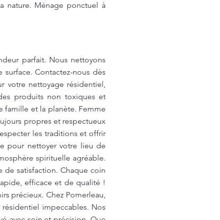
 la nature. Ménage ponctuel à
deur parfait. Nous nettoyons
e surface. Contactez-nous dès
 votre nettoyage résidentiel,
des produits non toxiques et
e famille et la planète. Femme
oujours propres et respectueux
pecter les traditions et offrir
 pour nettoyer votre lieu de
mosphère spirituelle agréable.
 de satisfaction. Chaque coin
pide, efficace et de qualité !
nirs précieux. Chez Pomerleau,
 résidentiel impeccables. Nos
yé avec soin et précision. Que