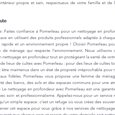
intérieur propre et sain, respectueux de votre famille et de
ute
: Faites confiance à Pomerleau pour un nettoyage en profon
ace en utilisant des produits professionnels adaptés à chaqu
 rapide et un environnement propre ! Choisir Pomerleau pour
ce de ménage qui respecte l’environnement. Nous utilisons 
n nettoyage en profondeur tout en protégeant la santé de votr
 lieux de cultes avec Pomerleau : pour des lieux de cultes t
t être maintenus dans un état de propreté irréprochable pour res
 aux fidèles. Pomerleau vous propose une femme de ménage
preté des bancs, des sols et des espaces communs pour une at
Le nettoyage en profondeur avec Pomerleau est une garantie
avec soin et professionnalisme. Appelez-nous pour un service ra
qu’un simple espace : c’est un refuge où vous créez des souve
rver cet espace pour vous grâce à nos services de nettoyage
assurent que chaque coin et recoin de votre domicile soit netto