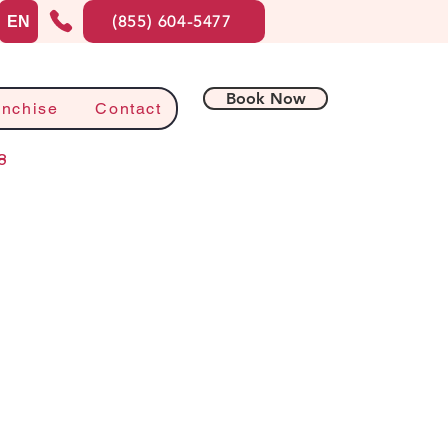
(855) 604-5477
EN
Book Now
anchise
Contact
8