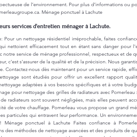
spectueuse de l’environnement. Pour plus d’informations ou po
merleaugroupe.ca
. Ménage ponctuel à Lachute
leurs services d'entretien ménager à Lachute.
 Pour un nettoyage résidentiel irréprochable, faites confianc
ui nettoient efficacement tout en étant sans danger pour l'
c notre service de ménage professionnel, respectueux et de q
r, c'est s'assurer de la qualité et de la précision. Nous garant
. Contactez-nous dès maintenant pour un service rapide, effi
ettoyage sont étudiés pour offrir un excellent rapport quali
nettoyage adaptées à vos besoins spécifiques et à votre budg
age pour nettoyage des grilles de radiateurs avec Pomerleau 
s de radiateurs sont souvent négligées, mais elles peuvent ac
icacité de votre chauffage. Pomerleau vous propose un grand mé
 les particules qui entravent leur performance. Un environnem
 ! Ménage ponctuel à Lachute Faites confiance à Pomerl
s des méthodes de nettoyage avancées et des produits de qua