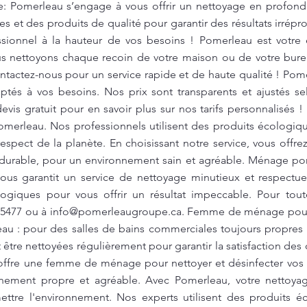
 Pomerleau s’engage à vous offrir un nettoyage en profonde
es et des produits de qualité pour garantir des résultats irrép
essionnel à la hauteur de vos besoins ! Pomerleau est votre
us nettoyons chaque recoin de votre maison ou de votre bur
ntactez-nous pour un service rapide et de haute qualité ! Pom
tés à vos besoins. Nos prix sont transparents et ajustés se
s gratuit pour en savoir plus sur nos tarifs personnalisés ! 
 Pomerleau. Nos professionnels utilisent des produits écologi
 respect de la planète. En choisissant notre service, vous off
 durable, pour un environnement sain et agréable. Ménage po
ous garantit un service de nettoyage minutieux et respectu
logiques pour vous offrir un résultat impeccable. Pour tout
-5477 ou à
info@pomerleaugroupe.ca
. Femme de ménage pour 
u : pour des salles de bains commerciales toujours propres e
tre nettoyées régulièrement pour garantir la satisfaction des 
 offre une femme de ménage pour nettoyer et désinfecter vos 
nnement propre et agréable. Avec Pomerleau, votre nettoyage
ttre l'environnement. Nos experts utilisent des produits é