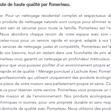
te de haute qualité par Pomerleau.
: Pour un nettoyage résidentiel complet et respectueux de
 produits de nettoyage naturels sont conçus pour éliminer en
ent sain et sécurisé pour toute la famille. Pomerleau est l'e
Nous abordons chaque recoin de votre espace avec soin et
elez-nous pour un service rapide et soigné, adapté à vos b
s services de nettoyage justes et compétitifs, Pomerleau est l
de vos besoins, tout en restant dans une fourchette de prix
omerleau vous garantit un nettoyage en profondeur méticuleux
pour que vous puissiez profiter d'un environnement propre et
e rapide et de qualité ! Ménage ponctuel à Lachute Avec Pomer
 professionnels qui utilisent uniquement des produits écologi
ue pièce de votre maison sera parfaitement propre et saine. Co
e.ca
pour réserver votre service. Pomerleau vous propose un n
otre maison et de l’environnement. Nos produits écologiqu
chimiques ni toxines, pour une propreté durable et sans risqu
 domicile de qualité avec Pomerleau. Nous utilisons des produ