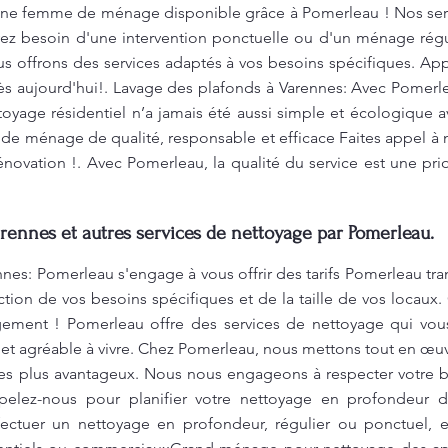
 une femme de ménage disponible grâce à Pomerleau ! Nos servi
yez besoin d'une intervention ponctuelle ou d'un ménage rég
s offrons des services adaptés à vos besoins spécifiques. App
 aujourd'hui!. Lavage des plafonds à Varennes: Avec Pomerleau
toyage résidentiel n’a jamais été aussi simple et écologique 
 de ménage de qualité, responsable et efficace Faites appel à
énovation !. Avec Pomerleau, la qualité du service est une prio
rennes et autres services de nettoyage par Pomerleau.
nes: Pomerleau s'engage à vous offrir des tarifs Pomerleau tra
ction de vos besoins spécifiques et de la taille de vos locaux
gement ! Pomerleau offre des services de nettoyage qui vous
t agréable à vivre. Chez Pomerleau, nous mettons tout en œuvre
les plus avantageux. Nous nous engageons à respecter votre b
elez-nous pour planifier votre nettoyage en profondeur d
ectuer un nettoyage en profondeur, régulier ou ponctuel, et