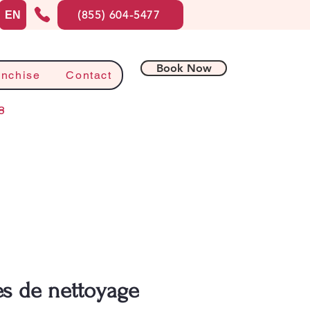
(855) 604-5477
EN
Book Now
anchise
Contact
8
es de nettoyage