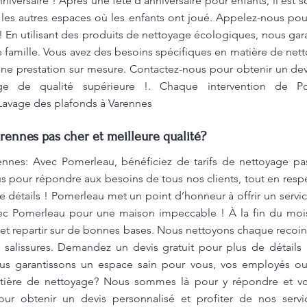
niversaire ! Après une fête d'anniversaire pour enfants, il est 
t les autres espaces où les enfants ont joué. Appelez-nous pou
 En utilisant des produits de nettoyage écologiques, nous gar
e famille. Vous avez des besoins spécifiques en matière de n
une prestation sur mesure. Contactez-nous pour obtenir un devi
ge de qualité supérieure !. Chaque intervention de Po
 Lavage des plafonds à Varennes
rennes pas cher et meilleure qualité?
ennes: Avec Pomerleau, bénéficiez de tarifs de nettoyage pa
us pour répondre aux besoins de tous nos clients, tout en re
e détails ! Pomerleau met un point d’honneur à offrir un servic
c Pomerleau pour une maison impeccable ! À la fin du mois
et repartir sur de bonnes bases. Nous nettoyons chaque recoi
s salissures. Demandez un devis gratuit pour plus de détails 
us garantissons un espace sain pour vous, vos employés ou 
tière de nettoyage? Nous sommes là pour y répondre et vou
ur obtenir un devis personnalisé et profiter de nos serv