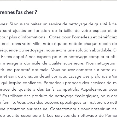
rennes Pas cher ?
nes: Si vous souhaitez un service de nettoyage de qualité à des
ix sont ajustés en fonction de la taille de votre espace et 
our plus d’informations ! Optez pour Pomerleau et bénéficiez
ensif dans votre ville, notre équipe nettoie chaque recoin de
a fréquence du nettoyage, nous avons une solution abordable. 
 ! Faites appel à nos experts pour un nettoyage complet et effi
 ménage à domicile de qualité supérieure. Nos nettoyeurs
frir une propreté optimale. Vous pouvez compter sur notre exp
 et sain, où chaque détail compte. Lavage des plafonds à V
ice qui inspire confiance. Pomerleau propose des services de
ervice de qualité à des tarifs compétitifs. Appelez-nous pou
 En utilisant des produits de nettoyage écologiques, nous ga
e famille. Vous avez des besoins spécifiques en matière de n
une prestation sur mesure. Contactez-nous pour obtenir un dev
de qualité supérieure !. Les services de nettoyage de Pome