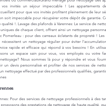
sidentiels ou commerciauxGrand ménage pour nettoyage des a
à vos invités un séjour impeccable ! Les appartements de
cueillant pour que vos invités profitent pleinement de leur s
n soit impeccable pour récupérer votre dépôt de garantie. C
e qualité !. Lavage des plafonds à Varennes: Le service de ne
uniques de chaque client, offrant ainsi un nettoyage perso
 Pomerleau : pour des carreaux éclatants de propreté ! Les c
, nécessitent un nettoyage régulier pour éviter l'accumulation
vice rapide et efficace qui répond à vos besoins ! En utilis
ssons un espace sain pour vous, vos employés ou votre fa
 nettoyage? Nous sommes là pour y répondre et vous fourni
r un devis personnalisé et profiter de nos services de netto
 nettoyage effectué par des professionnels qualifiés, garantis
nnes
arennes
nnes: Pour des services de nettoyage professionnels à des tar
s proposons des prestations de nettoyage de haute qualité, q