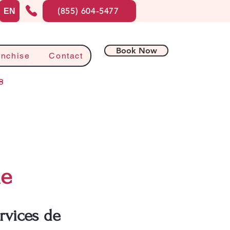
(855) 604-5477
EN
Book Now
anchise
Contact
8
ne
rvices de