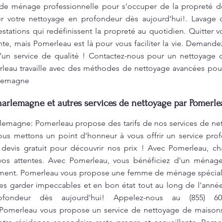
 ménage professionnelle pour s'occuper de la propreté de
er votre nettoyage en profondeur dès aujourd'hui!. Lavage
ations qui redéfinissent la propreté au quotidien. Quitter v
nte, mais Pomerleau est là pour vous faciliter la vie. Demandez
un service de qualité ! Contactez-nous pour un nettoyage d
rleau travaille avec des méthodes de nettoyage avancées pour 
rlemagne
harlemagne et autres services de nettoyage par Pomerle
emagne: Pomerleau propose des tarifs de nos services de nett
us mettons un point d'honneur à vous offrir un service profe
devis gratuit pour découvrir nos prix ! Avec Pomerleau, c
vos attentes. Avec Pomerleau, vous bénéficiez d'un ménage
ement. Pomerleau vous propose une femme de ménage spéciali
les garder impeccables et en bon état tout au long de l'anné
fondeur dès aujourd'hui! Appelez-nous au (855) 60
omerleau vous propose un service de nettoyage de maisons s