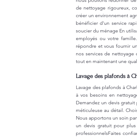
nous pouvons redonner de l
de nettoyage rigoureux, co
créer un environnement agré
bénéficier d'un service rap
soucier du ménage En utilis
employés ou votre famill
répondre et vous fournir un
nos services de nettoyage d
tout en maintenant une qual
Lavage des plafonds à C
Lavage des plafonds à Charl
à vos besoins en nettoyage
Demandez un devis gratuit p
méticuleuse au détail. Choi
Nous apportons un soin part
un devis gratuit pour plus
professionnelsFaites confi