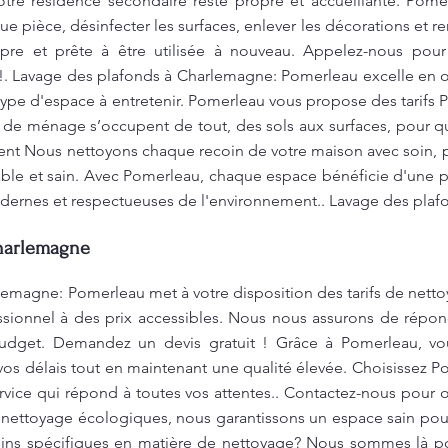
otre résidence secondaire reste propre et accueillante. Po
pièce, désinfecter les surfaces, enlever les décorations et re
pre et prête à être utilisée à nouveau. Appelez-nous pour 
!. Lavage des plafonds à Charlemagne: Pomerleau excelle en of
e type d'espace à entretenir. Pomerleau vous propose des tarifs
de ménage s’occupent de tout, des sols aux surfaces, pour qu
ent Nous nettoyons chaque recoin de votre maison avec soin, p
ble et sain. Avec Pomerleau, chaque espace bénéficie d'une pr
ernes et respectueuses de l'environnement.. Lavage des pla
Charlemagne
emagne: Pomerleau met à votre disposition des tarifs de netto
ssionnel à des prix accessibles. Nous nous assurons de répon
budget. Demandez un devis gratuit ! Grâce à Pomerleau, vo
vos délais tout en maintenant une qualité élevée. Choisissez
ervice qui répond à toutes vos attentes.. Contactez-nous pour o
e nettoyage écologiques, nous garantissons un espace sain po
oins spécifiques en matière de nettoyage? Nous sommes là po