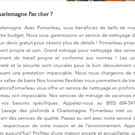
harlemagne Pas cher ?
lemagne: Avec Pomerleau, vous bénéficiez de tarifs de nos 
otre budget. Nous vous garantissons un service de nettoyage de 
n devis gratuit pour obtenir plus de détails ! Pomerleau pro
ent propre et sain. Grand ménage pour nettoyage des usines
ment de travail propre et conforme aux normes ! Les usin
eté et la sécurité sont cruciales pour le bon déroulement 
issant une prestation impeccable. Nous nous chargeons de t
es salles de bains Nos horaires flexibles nous permettent de trav
bationsPomerleau vous offre un service de nettoyage en profo
reau soit impeccable. Nos services de ménage de vacances sont
vos besoins spécifiques. Appelez-nous au (855) 604-5
. Lavage des plafonds à Charlemagne: Pomerleau met un p
rant des services de qualité. Passez au vert avec notre servic
e, respectueux de votre maison et de l’environnement. Appe
 aujourd'hui! Profitez d’une maison propre et accueillante, 