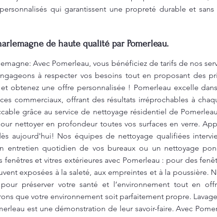
personnalisés qui garantissent une propreté durable et sans f
harlemagne de haute qualité par Pomerleau.
lemagne: Avec Pomerleau, vous bénéficiez de tarifs de nos ser
ngageons à respecter vos besoins tout en proposant des prix
et obtenez une offre personnalisée ! Pomerleau excelle dan
ces commerciaux, offrant des résultats irréprochables à chaqu
cable grâce au service de nettoyage résidentiel de Pomerlea
ur nettoyer en profondeur toutes vos surfaces en verre. Appe
ès aujourd'hui! Nos équipes de nettoyage qualifiées intervi
n entretien quotidien de vos bureaux ou un nettoyage pon
enêtres et vitres extérieures avec Pomerleau : pour des fenêtr
ouvent exposées à la saleté, aux empreintes et à la poussière.
pour préserver votre santé et l’environnement tout en off
rons que votre environnement soit parfaitement propre. Lavag
rleau est une démonstration de leur savoir-faire. Avec Pomerl