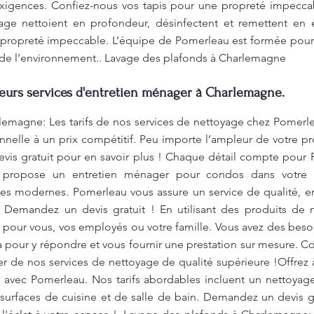
xigences. Confiez-nous vos tapis pour une propreté impecca
 nettoient en profondeur, désinfectent et remettent en ét
e propreté impeccable. L’équipe de Pomerleau est formée pour 
de l’environnement.. Lavage des plafonds à Charlemagne
leurs services d'entretien ménager à Charlemagne.
emagne: Les tarifs de nos services de nettoyage chez Pomerle
onnelle à un prix compétitif. Peu importe l’ampleur de votre p
is gratuit pour en savoir plus ! Chaque détail compte pour P
u propose un entretien ménager pour condos dans votre vi
s modernes. Pomerleau vous assure un service de qualité, e
. Demandez un devis gratuit ! En utilisant des produits de
 pour vous, vos employés ou votre famille. Vous avez des beso
pour y répondre et vous fournir une prestation sur mesure. C
ter de nos services de nettoyage de qualité supérieure !Offrez 
té avec Pomerleau. Nos tarifs abordables incluent un nettoya
s surfaces de cuisine et de salle de bain. Demandez un devis