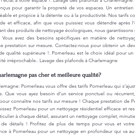
'éclat à votre espace !. Lavage des plafonds à Charlemagne: 
nçus pour garantir la propreté de vos espaces. Un entretie
able et propice à la détente ou à la productivité. Nos tarifs 
ide et efficace, afin que vous puissiez vous détendre après 
ant des produits de nettoyage écologiques, nous garantissons 
e. Vous avez des besoins spécifiques en matière de netto
e prestation sur mesure. Contactez-nous pour obtenir un devi
e qualité supérieure !. Pomerleau est le choix idéal pour un 
ité irréprochable.. Lavage des plafonds à Charlemagne
harlemagne pas cher et meilleure qualité?
emagne: Pomerleau vous offre des tarifs Pomerleau qui s’ajusten
. Que vous ayez besoin d’un service ponctuel ou récurrent, 
our connaître nos tarifs sur mesure ! Chaque prestation de P
sissez Pomerleau pour un nettoyage résidentiel efficace et r
iculier à chaque détail, assurant un nettoyage complet, minu
 de détails ! Profitez de plus de temps pour vous et votre
ance à Pomerleau pour un nettoyage en profondeur qui va au