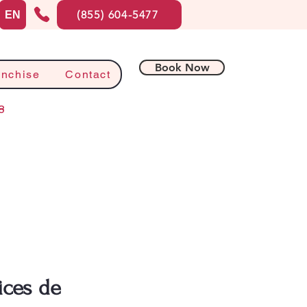
(855) 604-5477
EN
Book Now
anchise
Contact
8
ices de