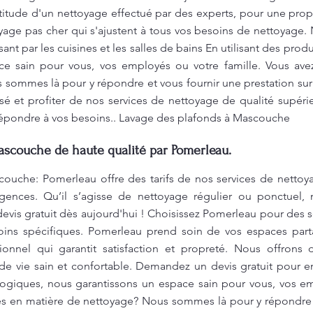
titude d'un nettoyage effectué par des experts, pour une pro
yage pas cher qui s'ajustent à tous vos besoins de nettoyage
sant par les cuisines et les salles de bains En utilisant des pro
ce sain pour vous, vos employés ou votre famille. Vous ave
 sommes là pour y répondre et vous fournir une prestation su
sé et profiter de nos services de nettoyage de qualité supér
 répondre à vos besoins.. Lavage des plafonds à Mascouche
ascouche de haute qualité par Pomerleau.
ouche: Pomerleau offre des tarifs de nos services de nettoyag
gences. Qu’il s’agisse de nettoyage régulier ou ponctuel, n
vis gratuit dès aujourd'hui ! Choisissez Pomerleau pour des 
oins spécifiques. Pomerleau prend soin de vos espaces part
onnel qui garantit satisfaction et propreté. Nous offrons 
e vie sain et confortable. Demandez un devis gratuit pour en 
ogiques, nous garantissons un espace sain pour vous, vos em
es en matière de nettoyage? Nous sommes là pour y répondre e