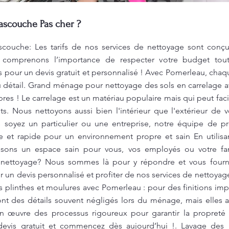
ascouche Pas cher ?
ouche: Les tarifs de nos services de nettoyage sont conçus
s comprenons l’importance de respecter votre budget tout
pour un devis gratuit et personnalisé ! Avec Pomerleau, chaq
au détail. Grand ménage pour nettoyage des sols en carrelage 
opres ! Le carrelage est un matériau populaire mais qui peut fa
nts. Nous nettoyons aussi bien l'intérieur que l'extérieur de 
us soyez un particulier ou une entreprise, notre équipe de p
e et rapide pour un environnement propre et sain En utilis
ssons un espace sain pour vous, vos employés ou votre fa
 nettoyage? Nous sommes là pour y répondre et vous fourni
 un devis personnalisé et profiter de nos services de nettoyag
plinthes et moulures avec Pomerleau : pour des finitions im
ont des détails souvent négligés lors du ménage, mais elles a
en œuvre des processus rigoureux pour garantir la propre
evis gratuit et commencez dès aujourd’hui !. Lavage des