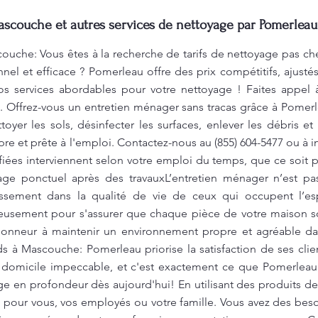
ascouche et autres services de nettoyage par Pomerleau
uche: Vous êtes à la recherche de tarifs de nettoyage pas ch
nel et efficace ? Pomerleau offre des prix compétitifs, ajust
nos services abordables pour votre nettoyage ! Faites appel
ts. Offrez-vous un entretien ménager sans tracas grâce à Pom
er les sols, désinfecter les surfaces, enlever les débris et
opre et prête à l'emploi. Contactez-nous au (855) 604-5477 ou à
i
iées interviennent selon votre emploi du temps, que ce soit 
ge ponctuel après des travauxL’entretien ménager n’est p
issement dans la qualité de vie de ceux qui occupent l’e
tieusement pour s'assurer que chaque pièce de votre maison so
onneur à maintenir un environnement propre et agréable dan
 à Mascouche: Pomerleau priorise la satisfaction de ses clients
domicile impeccable, et c'est exactement ce que Pomerlea
age en profondeur dès aujourd'hui! En utilisant des produits 
 pour vous, vos employés ou votre famille. Vous avez des bes