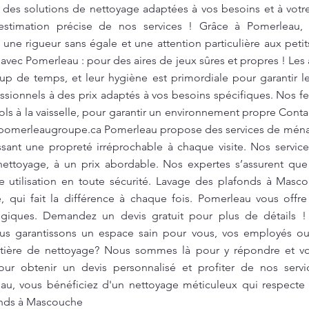
s des solutions de nettoyage adaptées à vos besoins et à vo
estimation précise de nos services ! Grâce à Pomerleau, 
une rigueur sans égale et une attention particulière aux pet
avec Pomerleau : pour des aires de jeux sûres et propres ! Les 
up de temps, et leur hygiène est primordiale pour garantir le
essionnels à des prix adaptés à vos besoins spécifiques. No
ols à la vaisselle, pour garantir un environnement propre Conta
pomerleaugroupe.ca
Pomerleau propose des services de mén
issant une propreté irréprochable à chaque visite. Nos servi
ettoyage, à un prix abordable. Nos expertes s’assurent que
ne utilisation en toute sécurité. Lavage des plafonds à Mas
e, qui fait la différence à chaque fois. Pomerleau vous offre
ogiques. Demandez un devis gratuit pour plus de détails ! 
us garantissons un espace sain pour vous, vos employés ou 
tière de nettoyage? Nous sommes là pour y répondre et vou
ur obtenir un devis personnalisé et profiter de nos serv
eau, vous bénéficiez d'un nettoyage méticuleux qui respecte
onds à Mascouche