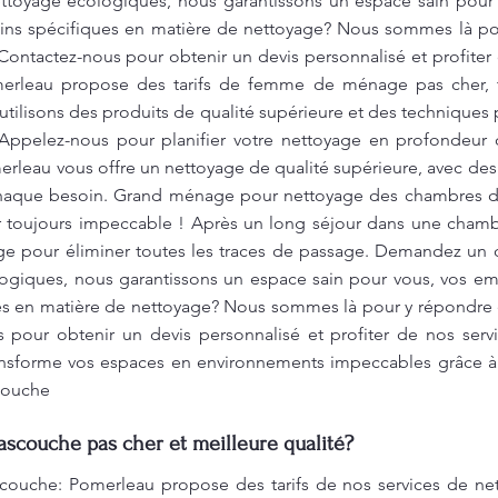
nettoyage écologiques, nous garantissons un espace sain pour
oins spécifiques en matière de nettoyage? Nous sommes là pou
Contactez-nous pour obtenir un devis personnalisé et profiter
merleau propose des tarifs de femme de ménage pas cher, t
utilisons des produits de qualité supérieure et des techniques 
Appelez-nous pour planifier votre nettoyage en profondeur 
rleau vous offre un nettoyage de qualité supérieure, avec de
chaque besoin. Grand ménage pour nettoyage des chambres d'
our toujours impeccable ! Après un long séjour dans une chambr
 pour éliminer toutes les traces de passage. Demandez un dev
ogiques, nous garantissons un espace sain pour vous, vos emp
es en matière de nettoyage? Nous sommes là pour y répondre e
 pour obtenir un devis personnalisé et profiter de nos serv
ansforme vos espaces en environnements impeccables grâce à 
couche
ascouche pas cher et meilleure qualité?
ouche: Pomerleau propose des tarifs de nos services de nett