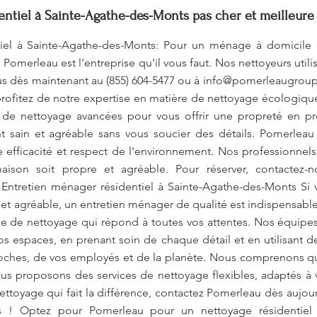
ntiel à Sainte-Agathe-des-Monts pas cher et meilleure 
iel à Sainte-Agathe-des-Monts: Pour un ménage à domicile qui
 Pomerleau est l'entreprise qu'il vous faut. Nos nettoyeurs uti
s dès maintenant au (855) 604-5477 ou à
info@pomerleaugroup
profitez de notre expertise en matière de nettoyage écologique
 de nettoyage avancées pour vous offrir une propreté en pr
t sain et agréable sans vous soucier des détails. Pomerlea
 efficacité et respect de l'environnement. Nos professionnel
ison soit propre et agréable. Pour réserver, contactez-n
 Entretien ménager résidentiel à Sainte-Agathe-des-Monts Si
et agréable, un entretien ménager de qualité est indispensab
ce de nettoyage qui répond à toutes vos attentes. Nos équipe
s espaces, en prenant soin de chaque détail et en utilisant 
roches, de vos employés et de la planète. Nous comprenons q
us proposons des services de nettoyage flexibles, adaptés à vo
ettoyage qui fait la différence, contactez Pomerleau dès aujour
és ! Optez pour Pomerleau pour un nettoyage résidentiel 