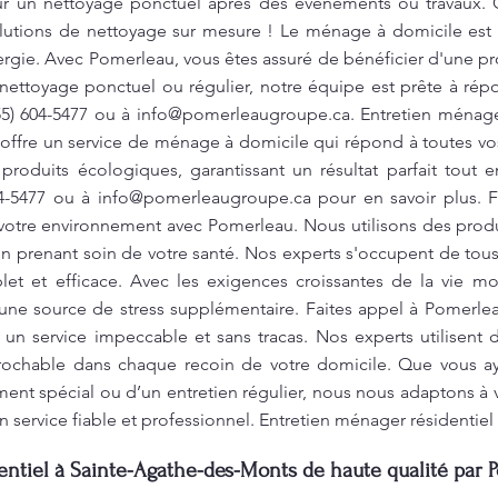
un nettoyage ponctuel après des événements ou travaux. C
olutions de nettoyage sur mesure ! Le ménage à domicile est u
rgie. Avec Pomerleau, vous êtes assuré de bénéficier d'une p
 nettoyage ponctuel ou régulier, notre équipe est prête à ré
55) 604-5477 ou à
info@pomerleaugroupe.ca
. Entretien ménage
ffre un service de ménage à domicile qui répond à toutes vos
produits écologiques, garantissant un résultat parfait tout 
04-5477 ou à
info@pomerleaugroupe.ca
pour en savoir plus. F
 votre environnement avec Pomerleau. Nous utilisons des produ
n prenant soin de votre santé. Nos experts s'occupent de tous l
et et efficace. Avec les exigences croissantes de la vie m
une source de stress supplémentaire. Faites appel à Pomerlea
ir un service impeccable et sans tracas. Nos experts utilisen
éprochable dans chaque recoin de votre domicile. Que vous a
nt spécial ou d’un entretien régulier, nous nous adaptons à v
c un service fiable et professionnel. Entretien ménager résidenti
ntiel à Sainte-Agathe-des-Monts de haute qualité par 