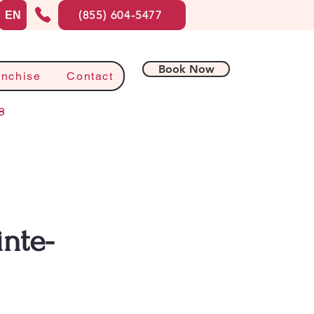
(855) 604-5477
EN
Book Now
anchise
Contact
8
inte-