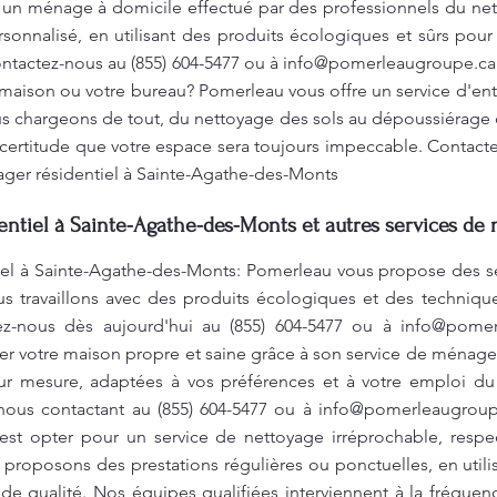
r un ménage à domicile effectué par des professionnels du ne
sonnalisé, en utilisant des produits écologiques et sûrs pour 
ontactez-nous au (855) 604-5477 ou à
info@pomerleaugroupe.ca
 maison ou votre bureau? Pomerleau vous offre un service d'en
us chargeons de tout, du nettoyage des sols au dépoussiérage 
a certitude que votre espace sera toujours impeccable. Contacte
ager résidentiel à Sainte-Agathe-des-Monts
ntiel à Sainte-Agathe-des-Monts et autres services de 
iel à Sainte-Agathe-des-Monts: Pomerleau vous propose des 
s travaillons avec des produits écologiques et des techniqu
tez-nous dès aujourd'hui au (855) 604-5477 ou à
info@pomer
r votre maison propre et saine grâce à son service de ménage
ur mesure, adaptées à vos préférences et à votre emploi du
nous contactant au (855) 604-5477 ou à
info@pomerleaugroup
’est opter pour un service de nettoyage irréprochable, resp
proposons des prestations régulières ou ponctuelles, en util
de qualité. Nos équipes qualifiées interviennent à la fréquen