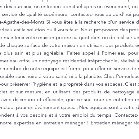
n des bureaux, un entretien ponctuel après un événement, ou
service de qualité supérieure, contactez-nous aujourd'hui pou
e-Agathe-des-Monts Si vous êtes à la recherche d’un service de
rleau est la solution qu’il vous faut. Nous proposons des pre
 de maintenir votre maison propre au quotidien ou de réaliser
de chaque surface de votre maison en utilisant des produits é
e plus sain et plus agréable. Faites appel à Pomerleau pou
erleau offre un nettoyage résidentiel irréprochable, réalisé
 membre de notre équipe est formé pour offrir un service de n
urable sans nuire à votre santé ni à la planète. Chez Pomerlea
pour préserver l’hygiène et la propreté dans vos espaces. C’es
let et sur mesure, en utilisant des produits de nettoyage é
avec discrétion et efficacité, que ce soit pour un entretien r
nctuel pour un événement spécial. Nos équipes sont à votre di
pondent à vos besoins et à votre emploi du temps. Contactez
e notre expertise en entretien ménager ! Entretien ménager ré