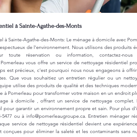
entiel à Sainte-Agathe-des-Monts
el à Sainte-Agathe-des-Monts: Le ménage à domicile avec Pome
espectueux de l'environnement. Nous utilisons des produits é
our toute réservation ou information, contactez-no
 Pomerleau vous offre un service de nettoyage résidentiel prof
s est précieux, c'est pourquoi nous nous engageons à offrir 
tes. Que vous souhaitiez un entretien régulier ou un nett
uipe utilise des produits de qualité et des techniques moder
e à Pomerleau pour transformer votre maison en un endroit pl
nage à domicile , offrant un service de nettoyage complet.
 pour garantir un environnement propre et sain. Pour plus d'
04-5477 ou à
info@pomerleaugroupe.ca
. Entretien ménager ré
que service de nettoyage résidentiel devient une expérien
 conçues pour éliminer la saleté et les contaminants sans nu