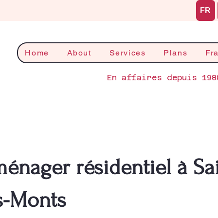
FR
Home
About
Services
Plans
Fr
En affaires depuis 198
ménager résidentiel à Sa
s-Monts