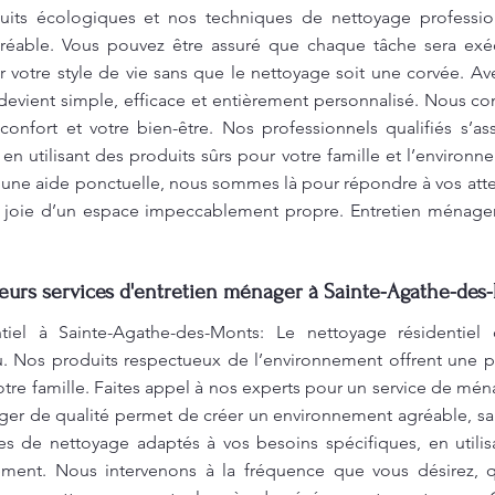
uits écologiques et nos techniques de nettoyage profession
agréable. Vous pouvez être assuré que chaque tâche sera exéc
er votre style de vie sans que le nettoyage soit une corvée. A
 devient simple, efficace et entièrement personnalisé. Nous 
onfort et votre bien-être. Nos professionnels qualifiés s’a
n utilisant des produits sûrs pour votre famille et l’environ
ne aide ponctuelle, nous sommes là pour répondre à vos atten
a joie d’un espace impeccablement propre. Entretien ménager 
leurs services d'entretien ménager à Sainte-Agathe-des
tiel à Sainte-Agathe-des-Monts: Le nettoyage résidentiel
. Nos produits respectueux de l’environnement offrent une p
otre famille. Faites appel à nos experts pour un service de mén
ger de qualité permet de créer un environnement agréable, sain
es de nettoyage adaptés à vos besoins spécifiques, en utili
ement. Nous intervenons à la fréquence que vous désirez, 