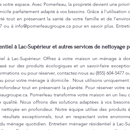
e votre espace. Avec Pomerleau, la propreté devient une priorit
cile parfaitement adapté à vos besoins. Grâce à l'utilisation
té tout en préservant la santé de votre famille et de l'envi
77 ou à
info@pomerleaugroupe.ca
pour en savoir plus. Entret
ntiel à Lac-Supérieur et autres services de nettoyage p
tiel à Lac-Supérieur: Offrez à votre maison un ménage à do
asé sur des produits écologiques et un savoir-faire exception
ormations ou pour réserver, contactez-nous au (855) 604-5477 o
au pour votre ménage à domicile . Nous utilisons uniquement
ofondeur tout en préservant la planète. Pour réserver votre se
eaugroupe.ca
. Pomerleau transforme votre maison en un lieu 
e qualité. Nous offrons des solutions adaptées à vos besoins
t nettoyée en profondeur. Notre équipe utilise des produits
s résultats exceptionnels, tout en respectant votre environ
 du ménage quotidien. Entretien ménager résidentiel à Lac-S