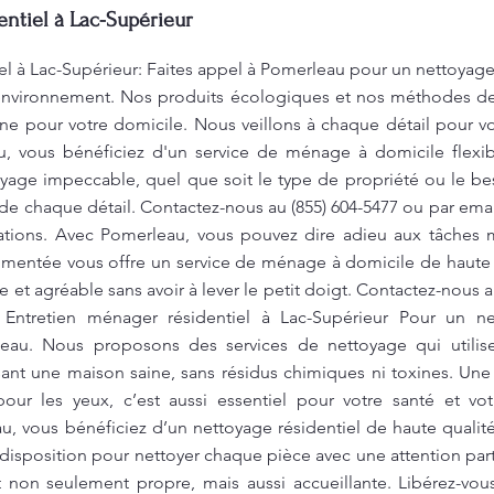
ntiel à Lac-Supérieur
el à Lac-Supérieur: Faites appel à Pomerleau pour un nettoyage
’environnement. Nos produits écologiques et nos méthodes d
ne pour votre domicile. Nous veillons à chaque détail pour vou
u, vous bénéficiez d'un service de ménage à domicile flexi
oyage impeccable, quel que soit le type de propriété ou le be
e chaque détail. Contactez-nous au (855) 604-5477 ou par ema
mations. Avec Pomerleau, vous pouvez dire adieu aux tâches
mentée vous offre un service de ménage à domicile de haute q
 et agréable sans avoir à lever le petit doigt. Contactez-nous a
 Entretien ménager résidentiel à Lac-Supérieur Pour un ne
rleau. Nous proposons des services de nettoyage qui utili
sant une maison saine, sans résidus chimiques ni toxines. Une
our les yeux, c’est aussi essentiel pour votre santé et vot
, vous bénéficiez d’un nettoyage résidentiel de haute qualit
 disposition pour nettoyer chaque pièce avec une attention partic
t non seulement propre, mais aussi accueillante. Libérez-vo