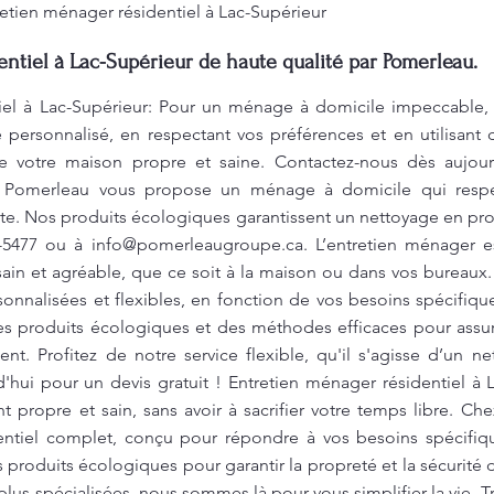
tretien ménager résidentiel à Lac-Supérieur
ntiel à Lac-Supérieur de haute qualité par Pomerleau.
iel à Lac-Supérieur: Pour un ménage à domicile impeccable, 
personnalisé, en respectant vos préférences et en utilisant
dre votre maison propre et saine. Contactez-nous dès aujour
. Pomerleau vous propose un ménage à domicile qui respe
ite. Nos produits écologiques garantissent un nettoyage en p
4-5477 ou à
info@pomerleaugroupe.ca
. L’entretien ménager e
sain et agréable, que ce soit à la maison ou dans vos bureau
sonnalisées et flexibles, en fonction de vos besoins spécifiq
des produits écologiques et des méthodes efficaces pour assur
nt. Profitez de notre service flexible, qu'il s'agisse d’un n
'hui pour un devis gratuit ! Entretien ménager résidentiel à 
 propre et sain, sans avoir à sacrifier votre temps libre. C
entiel complet, conçu pour répondre à vos besoins spécifiqu
produits écologiques pour garantir la propreté et la sécurité 
 plus spécialisées, nous sommes là pour vous simplifier la vie.