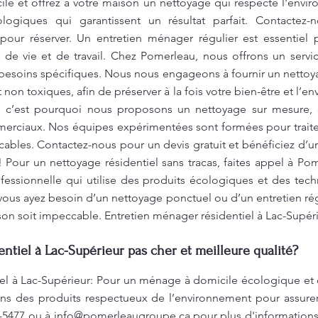
le et offrez à votre maison un nettoyage qui respecte l'envir
ologiques qui garantissent un résultat parfait. Contactez
our réserver. Un entretien ménager régulier est essentiel 
 de vie et de travail. Chez Pomerleau, nous offrons un servi
esoins spécifiques. Nous nous engageons à fournir un nettoya
non toxiques, afin de préserver à la fois votre bien-être et l
 c’est pourquoi nous proposons un nettoyage sur mesure, q
rciaux. Nos équipes expérimentées sont formées pour traiter 
cables. Contactez-nous pour un devis gratuit et bénéficiez d’u
 Pour un nettoyage résidentiel sans tracas, faites appel à P
essionnelle qui utilise des produits écologiques et des tech
ous ayez besoin d’un nettoyage ponctuel ou d’un entretien ré
on soit impeccable. Entretien ménager résidentiel à Lac-Supér
ntiel à Lac-Supérieur pas cher et meilleure qualité?
iel à Lac-Supérieur: Pour un ménage à domicile écologique et
sons des produits respectueux de l’environnement pour assure
4-5477 ou à
info@pomerleaugroupe.ca
pour plus d'information