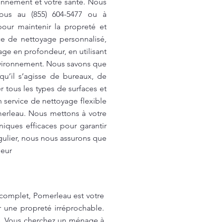
onnement et votre santé. Nous
-nous au (855) 604-5477 ou à
pour maintenir la propreté et
ce de nettoyage personnalisé,
ge en profondeur, en utilisant
’environnement. Nous savons que
u’il s’agisse de bureaux, de
tous les types de surfaces et
n service de nettoyage flexible
omerleau. Nous mettons à votre
niques efficaces pour garantir
gulier, nous nous assurons que
ieur
 complet, Pomerleau est votre
r une propreté irréprochable.
s. Vous cherchez un ménage à