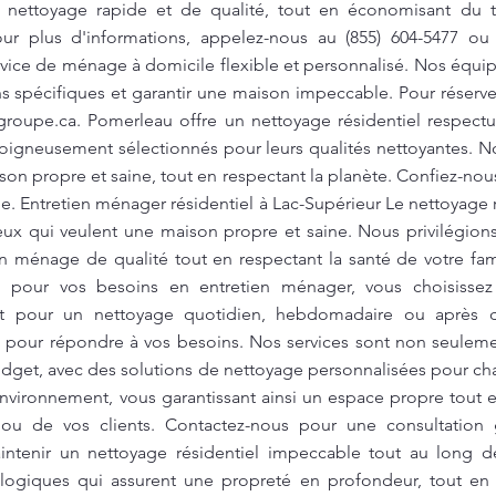
e nettoyage rapide et de qualité, tout en économisant du 
our plus d'informations, appelez-nous au (855) 604-5477 o
rvice de ménage à domicile flexible et personnalisé. Nos équi
 spécifiques et garantir une maison impeccable. Pour réserver
groupe.ca
. Pomerleau offre un nettoyage résidentiel respect
oigneusement sélectionnés pour leurs qualités nettoyantes. N
son propre et saine, tout en respectant la planète. Confiez-no
le. Entretien ménager résidentiel à Lac-Supérieur Le nettoyage 
eux qui veulent une maison propre et saine. Nous privilégion
un ménage de qualité tout en respectant la santé de votre fam
 pour vos besoins en entretien ménager, vous choisissez 
it pour un nettoyage quotidien, hebdomadaire ou après 
ces pour répondre à vos besoins. Nos services sont non seulem
udget, avec des solutions de nettoyage personnalisées pour cha
nvironnement, vous garantissant ainsi un espace propre tout e
ou de vos clients. Contactez-nous pour une consultation gr
ntenir un nettoyage résidentiel impeccable tout au long de
logiques qui assurent une propreté en profondeur, tout en 