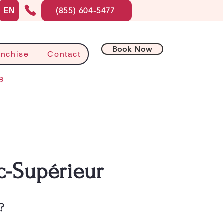
(855) 604-5477
EN
Book Now
anchise
Contact
8
c-Supérieur
?