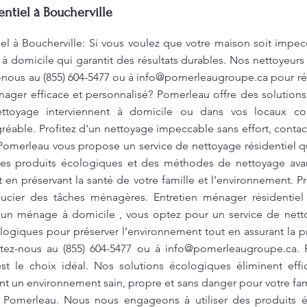
ntiel à Boucherville
iel à Boucherville: Si vous voulez que votre maison soit imp
 domicile qui garantit des résultats durables. Nos nettoyeurs 
z-nous au (855) 604-5477 ou à
info@pomerleaugroupe.ca
pour ré
nager efficace et personnalisé? Pomerleau offre des solution
ttoyage interviennent à domicile ou dans vos locaux co
éable. Profitez d'un nettoyage impeccable sans effort, contac
Pomerleau vous propose un service de nettoyage résidentiel qui 
des produits écologiques et des méthodes de nettoyage ava
t en préservant la santé de votre famille et l’environnement. 
oucier des tâches ménagères. Entretien ménager résidentiel
un ménage à domicile , vous optez pour un service de netto
logiques pour préserver l’environnement tout en assurant la p
ctez-nous au (855) 604-5477 ou à
info@pomerleaugroupe.ca
. 
st le choix idéal. Nos solutions écologiques éliminent eff
nt un environnement sain, propre et sans danger pour votre fa
ec Pomerleau. Nous nous engageons à utiliser des produits 