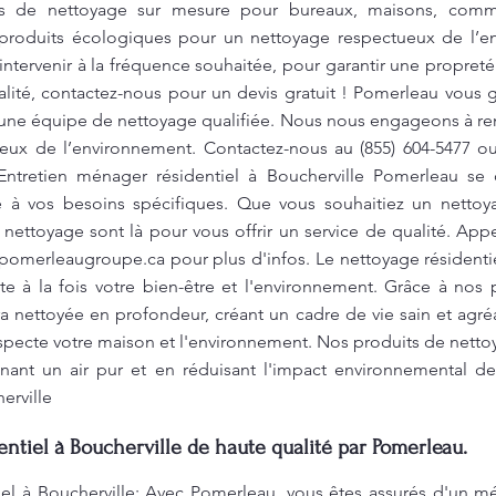
es de nettoyage sur mesure pour bureaux, maisons, comm
 de produits écologiques pour un nettoyage respectueux de l’e
intervenir à la fréquence souhaitée, pour garantir une propreté
alité, contactez-nous pour un devis gratuit ! Pomerleau vous
r une équipe de nettoyage qualifiée. Nous nous engageons à r
ueux de l’environnement. Contactez-nous au (855) 604-5477 o
 Entretien ménager résidentiel à Boucherville Pomerleau se 
à vos besoins spécifiques. Que vous souhaitiez un nettoy
nettoyage sont là pour vous offrir un service de qualité. App
pomerleaugroupe.ca
pour plus d'infos. Le nettoyage résident
te à la fois votre bien-être et l'environnement. Grâce à nos
a nettoyée en profondeur, créant un cadre de vie sain et agr
especte votre maison et l'environnement. Nos produits de nett
nant un air pur et en réduisant l'impact environnemental de
erville
ntiel à Boucherville de haute qualité par Pomerleau.
iel à Boucherville: Avec Pomerleau, vous êtes assurés d'un m