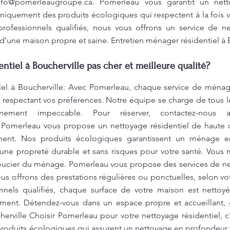
nfo@pomerleaugroupe.ca
. Pomerleau vous garantit un nett
uniquement des produits écologiques qui respectent à la fois v
rofessionnels qualifiés, nous vous offrons un service de n
 d’une maison propre et saine. Entretien ménager résidentiel à 
ntiel à Boucherville pas cher et meilleure qualité?
iel à Boucherville: Avec Pomerleau, chaque service de ménag
 respectant vos préférences. Notre équipe se charge de tous 
nnement impeccable. Pour réserver, contactez-nous
 Pomerleau vous propose un nettoyage résidentiel de haute q
ment. Nos produits écologiques garantissent un ménage en
 une propreté durable et sans risques pour votre santé. Vous
soucier du ménage. Pomerleau vous propose des services de ne
us offrons des prestations régulières ou ponctuelles, selon v
nnels qualifiés, chaque surface de votre maison est nettoy
ment. Détendez-vous dans un espace propre et accueillant, 
erville Choisir Pomerleau pour votre nettoyage résidentiel, c
 produits écologiques qui assurent un nettoyage en profondeur 