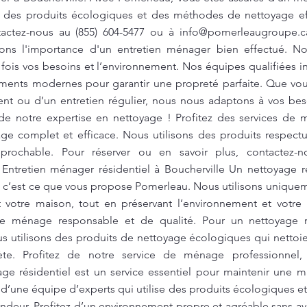
s des produits écologiques et des méthodes de nettoyage ef
ntactez-nous au (855) 604-5477 ou à
info@pomerleaugroupe.c
ns l'importance d'un entretien ménager bien effectué. N
 fois vos besoins et l’environnement. Nos équipes qualifiées i
ments modernes pour garantir une propreté parfaite. Que vou
nt ou d’un entretien régulier, nous nous adaptons à vos bes
z de notre expertise en nettoyage ! Profitez des services de 
ge complet et efficace. Nous utilisons des produits respect
réprochable. Pour réserver ou en savoir plus, contactez-
 Entretien ménager résidentiel à Boucherville Un nettoyage ré
, c’est ce que vous propose Pomerleau. Nous utilisons unique
 votre maison, tout en préservant l’environnement et votre 
e ménage responsable et de qualité. Pour un nettoyage ré
s utilisons des produits de nettoyage écologiques qui nettoie
ète. Profitez de notre service de ménage professionnel,
age résidentiel est un service essentiel pour maintenir une m
 d’une équipe d’experts qui utilise des produits écologiques 
ondeur. Profitez d’un environnement propre et agréable sans a