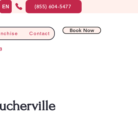
(855) 604-5477
EN
Book Now
anchise
Contact
8
ucherville