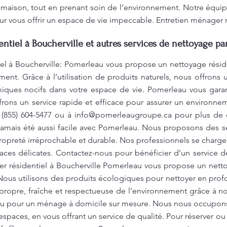
 maison, tout en prenant soin de l’environnement. Notre équip
ur vous offrir un espace de vie impeccable. Entretien ménager r
ntiel à Boucherville et autres services de nettoyage pa
el à Boucherville: Pomerleau vous propose un nettoyage résid
ent. Grâce à l’utilisation de produits naturels, nous offrons 
imiques nocifs dans votre espace de vie. Pomerleau vous gar
frons un service rapide et efficace pour assurer un environne
 (855) 604-5477 ou à
info@pomerleaugroupe.ca
pour plus de d
jamais été aussi facile avec Pomerleau. Nous proposons des s
ropreté irréprochable et durable. Nos professionnels se chargen
rfaces délicates. Contactez-nous pour bénéficier d’un service d
r résidentiel à Boucherville Pomerleau vous propose un netto
é. Nous utilisons des produits écologiques pour nettoyer en prof
 propre, fraîche et respectueuse de l’environnement grâce à n
au pour un ménage à domicile sur mesure. Nous nous occupons d
 espaces, en vous offrant un service de qualité. Pour réserver ou