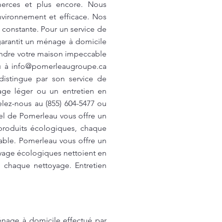
erces et plus encore. Nous
nvironnement et efficace. Nos
 constante. Pour un service de
 garantit un ménage à domicile
endre votre maison impeccable
u à
info@pomerleaugroupe.ca
distingue par son service de
age léger ou un entretien en
elez-nous au (855) 604-5477 ou
iel de Pomerleau vous offre un
 produits écologiques, chaque
éable. Pomerleau vous offre un
oyage écologiques nettoient en
 chaque nettoyage. Entretien
énage à domicile effectué par