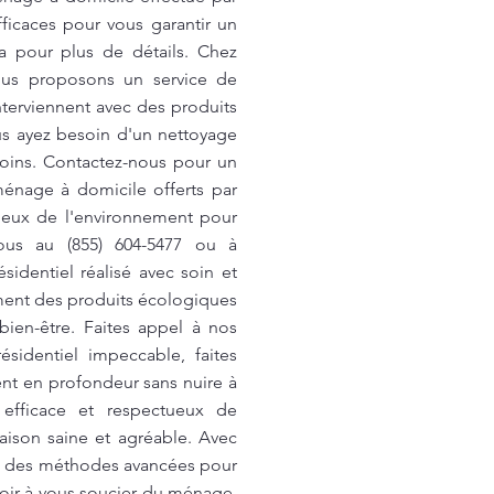
ficaces pour vous garantir un
a
pour plus de détails. Chez
ous proposons un service de
nterviennent avec des produits
s ayez besoin d'un nettoyage
oins. Contactez-nous pour un
ménage à domicile offerts par
ueux de l'environnement pour
nous au (855) 604-5477 ou à
sidentiel réalisé avec soin et
ment des produits écologiques
bien-être. Faites appel à nos
sidentiel impeccable, faites
nt en profondeur sans nuire à
 efficace et respectueux de
aison saine et agréable. Avec
et des méthodes avancées pour
voir à vous soucier du ménage,