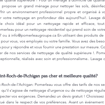
de qualité supérieure ! Pour un ménage à domicile de qualité
propose un grand ménage pour nettoyer les sols, désinfecter
frir un environnement professionnel propre et organisé à vos
r votre nettoyage en profondeur dès aujourd'hui!. Lavage d
le choix idéal pour un nettoyage rapide et efficace, tou
omerleau pour un nettoyage résidentiel qui prend soin de vot
77 ou à
info@pomerleaugroupe.ca
En utilisant des produits d
 pour vous, vos employés ou votre famille. Vous avez des beso
pour y répondre et vous fournir une prestation sur mesure. C
ter de nos services de nettoyage de qualité supérieure !. Pome
eptionnelle, réalisés avec soin et professionnalisme.. Lavage 
int-Roch-de-l'Achigan pas cher et meilleure qualité?
-Roch-de-l'Achigan: Pomerleau vous offre des tarifs de nos s
 qu'il s'agisse de nettoyage d'urgence ou de nettoyage régulie
ecter vos exigences. Demandez un devis gratuit ! Choisissez
ctué dans le respect de vos préférences. Avant un événement d