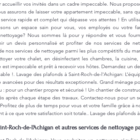
 accueillir vos invités dans un cadre impeccable. Nous proposo
nous assurons de laisser votre appartement impeccable, sans q
service rapide et complet qui dépasse vos attentes ! En utili
ssons un espace sain pour vous, vos employés ou votre fa
 nettoyage? Nous sommes là pour y répondre et vous fourni
ir un devis personnalisé et profiter de nos services de net
 de nos services de nettoyage parmi les plus compétitifs du 
yer votre chalet, en désinfectant les chambres, la cuisine, 
est impeccable et prêt à recevoir vos hôtes. Demandez un devi
cable !. Lavage des plafonds à Saint-Roch-de-l'Achigan: L’équi
avancées pour des résultats exceptionnels. Grand ménage po
 : pour un chantier propre et sécurisé ! Un chantier de constr
ssés après chaque étape des travaux. Contactez-nous pour un s
Profitez de plus de temps pour vous et votre famille grâce à no
t à ce que votre satisfaction soit totale.. Lavage des plafonds 
int-Roch-de-l'Achigan et autres services de nettoyage p