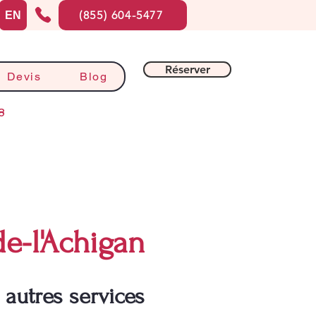
(855) 604-5477
EN
Réserver
Devis
Blog
8
e-l'Achigan
 autres services