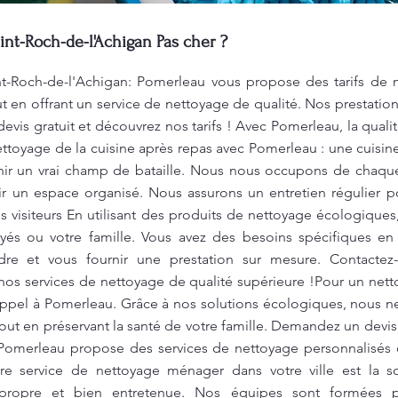
int-Roch-de-l'Achigan Pas cher ?
t-Roch-de-l'Achigan: Pomerleau vous propose des tarifs de 
t en offrant un service de nettoyage de qualité. Nos prestatio
vis gratuit et découvrez nos tarifs ! Avec Pomerleau, la qualit
yage de la cuisine après repas avec Pomerleau : une cuisine 
enir un vrai champ de bataille. Nous nous occupons de chaqu
rir un espace organisé. Nous assurons un entretien régulier
es visiteurs En utilisant des produits de nettoyage écologique
yés ou votre famille. Vous avez des besoins spécifiques e
e et vous fournir une prestation sur mesure. Contactez
 nos services de nettoyage de qualité supérieure !Pour un ne
s appel à Pomerleau. Grâce à nos solutions écologiques, nous 
tout en préservant la santé de votre famille. Demandez un devis
 Pomerleau propose des services de nettoyage personnalisés 
otre service de nettoyage ménager dans votre ville est la s
propre et bien entretenue. Nos équipes sont formées p