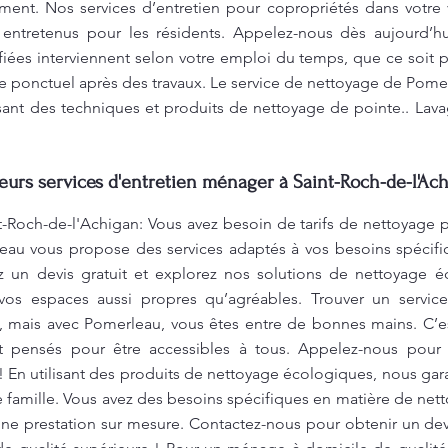
ment. Nos services d’entretien pour copropriétés dans votre v
ntretenus pour les résidents. Appelez-nous dès aujourd’hu
iées interviennent selon votre emploi du temps, que ce soit 
 ponctuel après des travaux. Le service de nettoyage de Pomer
sant des techniques et produits de nettoyage de pointe.. Lav
leurs services d'entretien ménager à Saint-Roch-de-l'Ach
-Roch-de-l'Achigan: Vous avez besoin de tarifs de nettoyage p
eau vous propose des services adaptés à vos besoins spécifi
z un devis gratuit et explorez nos solutions de nettoyage 
vos espaces aussi propres qu’agréables. Trouver un servi
i, mais avec Pomerleau, vous êtes entre de bonnes mains. C’e
t pensés pour être accessibles à tous. Appelez-nous pour p
 En utilisant des produits de nettoyage écologiques, nous gar
e famille. Vous avez des besoins spécifiques en matière de n
une prestation sur mesure. Contactez-nous pour obtenir un devi