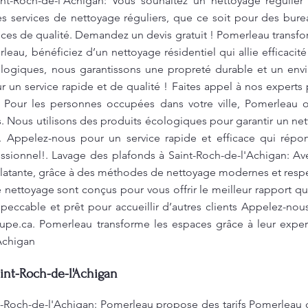
nt-Roch-de-l'Achigan: Vous souhaitez un nettoyage régulier 
s services de nettoyage réguliers, que ce soit pour des bur
vices de qualité. Demandez un devis gratuit ! Pomerleau transfo
eau, bénéficiez d’un nettoyage résidentiel qui allie efficacité
écologiques, nous garantissons une propreté durable et un env
r un service rapide et de qualité ! Faites appel à nos expert
 ! Pour les personnes occupées dans votre ville, Pomerleau 
és. Nous utilisons des produits écologiques pour garantir un n
. Appelez-nous pour un service rapide et efficace qui répo
ssionnel!. Lavage des plafonds à Saint-Roch-de-l'Achigan: 
clatante, grâce à des méthodes de nettoyage modernes et resp
e nettoyage sont conçus pour vous offrir le meilleur rapport q
mpeccable et prêt pour accueillir d’autres clients Appelez-nous
upe.ca
. Pomerleau transforme les espaces grâce à leur exper
Achigan
int-Roch-de-l'Achigan
t-Roch-de-l'Achigan: Pomerleau propose des tarifs Pomerleau c