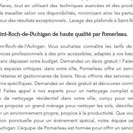
faces, tout en utilisant des techniques avancées et des prod
e travailler selon vos disponibilités, minimisant ainsi les pe
pour des résultats exceptionnels.. Lavage des plafonds à Saint-
int-Roch-de-l'Achigan de haute qualité par Pomerleau.
t-Roch-de-l'Achigan: Vous souhaitez connaître les tarifs d
ices professionnels à des prix accessibles, adaptés à vos b
é sans dépasser votre budget. Demandez un devis gratuit ! Fai
s espaces critiques. dans votre ville, Pomerleau offre un se
iétaires et gestionnaires de biens. Nous offrons des services
oins spécifiques. Demandez un devis gratuit et découvrez co
! Faites appel à nos experts pour un nettoyage complet et
e de nettoyage résidentiel dans votre ville, conçu pour r
us propose un grand ménage pour nettoyer les sols, désinfecte
tir un environnement propre, propice à la productivité. Que v
ntion ponctuelle pour un événement spécial, notre équipe s
Achigan: L’équipe de Pomerleau est formée pour offrir un serv