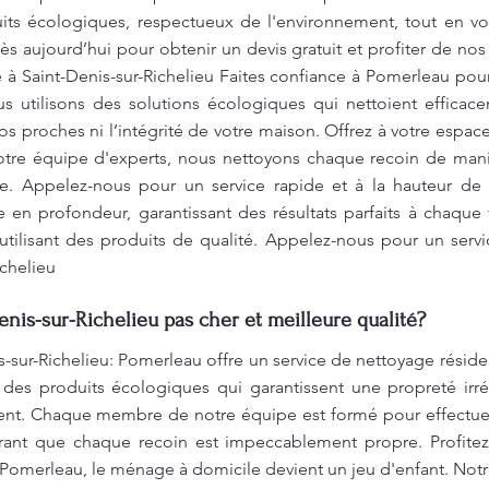
uits écologiques, respectueux de l'environnement, tout en vo
s aujourd’hui pour obtenir un devis gratuit et profiter de nos
 Saint-Denis-sur-Richelieu Faites confiance à Pomerleau pour
s utilisons des solutions écologiques qui nettoient efficac
s proches ni l’intégrité de votre maison. Offrez à votre espa
tre équipe d'experts, nous nettoyons chaque recoin de mani
le. Appelez-nous pour un service rapide et à la hauteur de
e en profondeur, garantissant des résultats parfaits à chaqu
tilisant des produits de qualité. Appelez-nous pour un servi
chelieu
is-sur-Richelieu pas cher et meilleure qualité?
sur-Richelieu: Pomerleau offre un service de nettoyage réside
s des produits écologiques qui garantissent une propreté irr
ment. Chaque membre de notre équipe est formé pour effectu
urant que chaque recoin est impeccablement propre. Profite
Pomerleau, le ménage à domicile devient un jeu d'enfant. Not