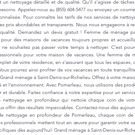
t un nettoyage détaillé et de qualité. Qu'il s'agisse de tâches
esoins. Appelez-nous au (855) 604-5477 ou envoyez un courri
onnalisée. Pour connaître les tarifs de nos services de nett
s prix abordables et transparents. Nous nous engageons à re
e qualité. Demandez un devis gratuit ! Femme de ménage p
 pour des maisons de vacances toujours propres et accueill
s ne souhaitez pas passer votre temps à nettoyer. C'est po
fessionnels pour votre maison de vacances. Une femme de 
let de votre résidence, en s'assurant que tous les espaces, de 
ous pourrez ainsi profiter de vos vacances en toute tranquillit
. Grand ménage à Saint-Denis-sur-Richelieu Offrez à votre maiso
nté et l’environnement. Avec Pomerleau, nous utilisons des prod
 et durable. Faites confiance à notre expertise pour un servi
n nettoyage en profondeur qui nettoie chaque coin de votr
us offrir des résultats impeccables. Contactez-nous dès aujourd
e de nettoyage en profondeur de Pomerleau, chaque coin de
 professionnels mettent tout en œuvre pour garantir votre sa
cifiques dès aujourd’hui! Grand ménage à Saint-Denis-sur-Rich