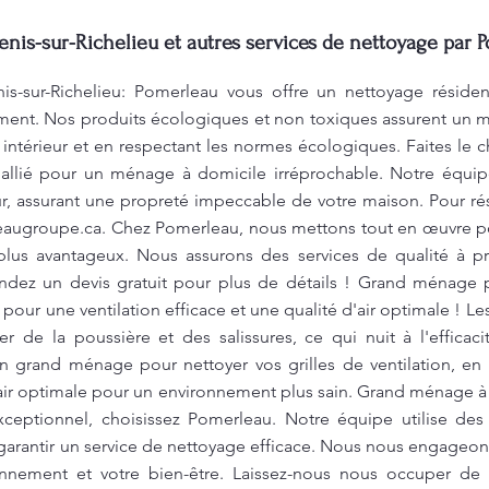
is-sur-Richelieu et autres services de nettoyage par 
s-sur-Richelieu: Pomerleau vous offre un nettoyage résiden
ment. Nos produits écologiques et non toxiques assurent un 
ir intérieur et en respectant les normes écologiques. Faites le 
e allié pour un ménage à domicile irréprochable. Notre équi
, assurant une propreté impeccable de votre maison. Pour rése
eaugroupe.ca
. Chez Pomerleau, nous mettons tout en œuvre pour
plus avantageux. Nous assurons des services de qualité à pr
ndez un devis gratuit pour plus de détails ! Grand ménage p
pour une ventilation efficace et une qualité d'air optimale ! Les
r de la poussière et des salissures, ce qui nuit à l'efficaci
grand ménage pour nettoyer vos grilles de ventilation, en 
d'air optimale pour un environnement plus sain. Grand ménage à 
xceptionnel, choisissez Pomerleau. Notre équipe utilise de
rantir un service de nettoyage efficace. Nous nous engageons
ronnement et votre bien-être. Laissez-nous nous occuper d