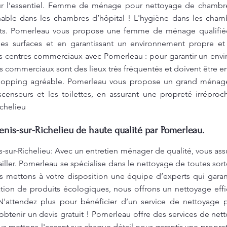
sur l’essentiel. Femme de ménage pour nettoyage de chambre
able dans les chambres d’hôpital ! L'hygiène dans les chamb
ents. Pomerleau vous propose une femme de ménage qualifié
 les surfaces et en garantissant un environnement propre et
 centres commerciaux avec Pomerleau : pour garantir un envi
res commerciaux sont des lieux très fréquentés et doivent être
shopping agréable. Pomerleau vous propose un grand ménage p
s ascenseurs et les toilettes, en assurant une propreté irrépro
chelieu
nis-sur-Richelieu de haute qualité par Pomerleau.
-sur-Richelieu: Avec un entretien ménager de qualité, vous as
vailler. Pomerleau se spécialise dans le nettoyage de toutes so
s mettons à votre disposition une équipe d’experts qui garan
sation de produits écologiques, nous offrons un nettoyage effi
N'attendez plus pour bénéficier d’un service de nettoyage p
btenir un devis gratuit ! Pomerleau offre des services de net
us mettons l'accent sur chaque détail pour garantir une propre