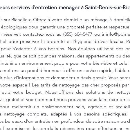
leurs services d'entretien ménager à Saint-Denis-sur-Ric
-sur-Richelieu: Offrez à votre domicile un ménage à domicil
 écologiques pour garantir une propreté parfaite et respectu
r réserver, contactez-nous au (855) 604-5477 ou à
info@pome
tiel pour préserver la propreté et l’hygiène de vos locaux. 
pour s'adapter à vos besoins. Nos équipes utilisent des pr
ualité, que ce soit pour des maisons, des appartements ou de
aintenir un environnement propre pour votre bien-être et celu
s mettons un point d’honneur à offrir un service rapide, fiable
r plus d'informations et demander un devis gratuit. Vous serez
votre espace ! Les tarifs de nettoyage pas cher proposés pa
 et à votre budget. Nous offrons des solutions de nettoyag
is gratuit et voir comment nous pouvons vous faire économis
 pour maintenir un environnement sain, agréable et accuei
e nettoyage complets, adaptés à vos besoins spécifiques.
os bureaux, d'un entretien en profondeur de votre maison ou 
 l’expertise et les produits nécessaires pour effectuer un 