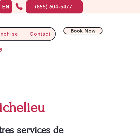
(855) 604-5477
EN
Book Now
anchise
Contact
8
ichelieu
res services de