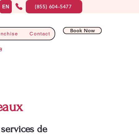
(855) 604-5477
EN
Book Now
anchise
Contact
8
eaux
services de