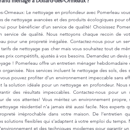
Grand ménage à Dollard-des-Ormeaux ?
s-Ormeaux: Le nettoyage en profondeur avec Pomerleau vous a
s de nettoyage avancées et des produits écologiques pour offr
ui pour bénéficier d'un service de qualité! Choisissez Pome
un service de qualité. Nous nettoyons chaque recoin de vo
eau pour une propreté inégalée. Contactez-nous pour un serv
 tarifs de nettoyage pas cher mais vous souhaitez tout de mê
es prix compétitifs, ajustés à vos besoins. Demandez un devis g
oyage ! Pomerleau offre un entretien ménager hebdomadaire da
 organisée. Nos services incluent le nettoyage des sols, des sa
s, vous pouvez profiter d’un environnement impeccable sans ef
 la solution idéale pour un nettoyage en profondeur. Nous 
arantir des résultats impeccables. Contactez-nous pour un 
eur de vos attentes! Vous méritez un environnement propre, s
ettoyage résidentiel n’a jamais été aussi facile. Nos experts 
propreté irréprochable dans votre maison. De l’entretien q
s solutions flexibles qui s’adaptent à votre emploi du temps. 
’environnement et des techniques modernes pour garantir un s