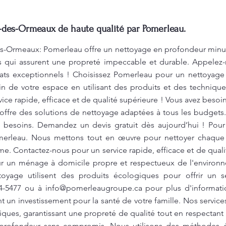
des-Ormeaux de haute qualité par Pomerleau.
-Ormeaux: Pomerleau offre un nettoyage en profondeur minuti
ls qui assurent une propreté impeccable et durable. Appelez
ltats exceptionnels ! Choisissez Pomerleau pour un nettoyage
 de votre espace en utilisant des produits et des techniques
ce rapide, efficace et de qualité supérieure ! Vous avez besoi
 offre des solutions de nettoyage adaptées à tous les budgets. 
s besoins. Demandez un devis gratuit dès aujourd’hui ! Pou
merleau. Nous mettons tout en œuvre pour nettoyer chaque
sme. Contactez-nous pour un service rapide, efficace et de qua
r un ménage à domicile propre et respectueux de l'environn
oyage utilisent des produits écologiques pour offrir un se
04-5477 ou à
info@pomerleaugroupe.ca
pour plus d'informat
t un investissement pour la santé de votre famille. Nos services 
xiques, garantissant une propreté de qualité tout en respectan
profondeur sans compromis. Nous utilisons des méthodes 