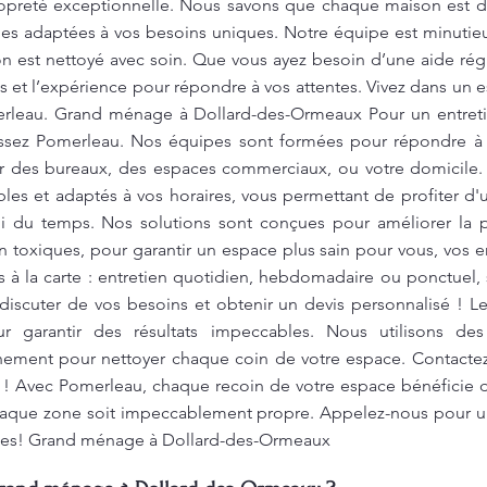
ropreté exceptionnelle. Nous savons que chaque maison est di
bles adaptées à vos besoins uniques. Notre équipe est minutieus
n est nettoyé avec soin. Que vous ayez besoin d’une aide ré
et l’expérience pour répondre à vos attentes. Vivez dans un es
merleau. Grand ménage à Dollard-des-Ormeaux Pour un entret
sissez Pomerleau. Nos équipes sont formées pour répondre à
r des bureaux, des espaces commerciaux, ou votre domicile.
bles et adaptés à vos horaires, vous permettant de profiter 
 du temps. Nos solutions sont conçues pour améliorer la pro
 toxiques, pour garantir un espace plus sain pour vous, vos 
s à la carte : entretien quotidien, hebdomadaire ou ponctuel,
discuter de vos besoins et obtenir un devis personnalisé ! 
 garantir des résultats impeccables. Nous utilisons de
nement pour nettoyer chaque coin de votre espace. Contactez
té ! Avec Pomerleau, chaque recoin de votre espace bénéficie 
aque zone soit impeccablement propre. Appelez-nous pour un
ntes! Grand ménage à Dollard-des-Ormeaux