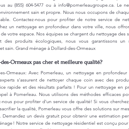
nous au (855) 604-5477 ou à
info@pomerleaugroupe.ca
. Le n
environnement sain et propre. Nous nous occupons de chaqu
cable. Contactez-nous pour profiter de notre service de ne
chez un nettoyage en profondeur dans votre ville, nous offro
de votre espace. Nos équipes se chargent du nettoyage des su
ant des produits écologiques, nous vous garantissons un 
et sain. Grand ménage à Dollard-des-Ormeaux
des-Ormeaux pas cher et meilleure qualité?
es-Ormeaux: Avec Pomerleau, un nettoyage en profondeur d
experts s'assurent de nettoyer chaque coin avec des produit
ce rapide et des résultats parfaits ! Pour un nettoyage en pr
appel à Pomerleau. Nous utilisons des méthodes efficaces pou
ez-nous pour profiter d'un service de qualité! Si vous cherchez
acrifier la qualité, Pomerleau vous offre des solutions sur mes
. Demandez un devis gratuit pour obtenir une estimation pe
énage ! Notre service de nettoyage résidentiel est conçu pour a