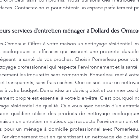
rfaces. Contactez-nous pour obtenir un espace parfaitement p
leurs services d'entretien ménager à Dollard-des-Ormea
-Ormeaux: Offrez à votre maison un nettoyage résidentiel i
s écologiques et efficaces qui assurent une propreté durable
égeant la santé de vos proches. Choisir Pomerleau pour votre
ttoyage professionnel qui respecte l'environnement et la santé
acement les impuretés sans compromis. Pomerleau met à votre 
 et transparents, sans frais cachés. Que ce soit pour un nettoy
es à votre budget. Demandez un devis gratuit et commencez dè
ment propre est essentiel à votre bien-être. C'est pourquoi n
yage résidentiel de qualité. Que vous ayez besoin d’un entreti
ipe qualifiée utilise des produits de nettoyage écologiques
maison un entretien minutieux qui respecte l'environnement e
 pour un ménage à domicile professionnel avec Pomerleau. 
l’environnement tout en garantissant un nettoyage de qualité