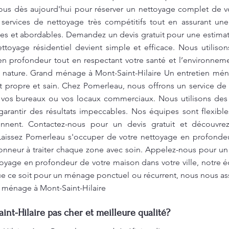
ous dès aujourd'hui pour réserver un nettoyage complet de 
services de nettoyage très compétitifs tout en assurant un
bles et abordables. Demandez un devis gratuit pour une estim
ttoyage résidentiel devient simple et efficace. Nous utiliso
en profondeur tout en respectant votre santé et l’environnem
 nature. Grand ménage à Mont-Saint-Hilaire Un entretien ména
 propre et sain. Chez Pomerleau, nous offrons un service de 
, vos bureaux ou vos locaux commerciaux. Nous utilisons des
arantir des résultats impeccables. Nos équipes sont flexible
nnent. Contactez-nous pour un devis gratuit et découvr
Laissez Pomerleau s'occuper de votre nettoyage en profondeur
neur à traiter chaque zone avec soin. Appelez-nous pour un s
toyage en profondeur de votre maison dans votre ville, notre é
ue ce soit pour un ménage ponctuel ou récurrent, nous nous as
 ménage à Mont-Saint-Hilaire
t-Hilaire pas cher et meilleure qualité?