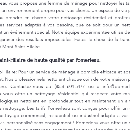
leau vous propose une femme de ménage pour nettoyer les tapi
nt un environnement propre pour vos clients. Un espace de vie p
au prendre en charge votre nettoyage résidentiel et profit
 des services adaptés à vos besoins, que ce soit pour un n
nt un événement spécial. Notre équipe expérimentée utilise d
arantir des résultats impeccables. Faites le choix de la tranq
Mont-Saint-Hilaire
nt-Hilaire de haute qualité par Pomerleau.
Hilaire: Pour un service de ménage à domicile efficace et ad
faut. Nos professionnels nettoient chaque coin de votre maison 
pre. Contactez-nous au (855) 604-5477 ou à
info@pomerl
 vous offre un nettoyage résidentiel qui respecte votre ma
logiques nettoient en profondeur tout en maintenant un air 
nettoyage. Les tarifs Pomerleau sont conçus pour offrir un ex
ttoyage commercial, résidentiel ou industriel adapté à vos 
vis personnalisé sans engagement ! Pomerleau vous offre un 
Nos équipes de nettoyage sont formées pour répondre à vos be