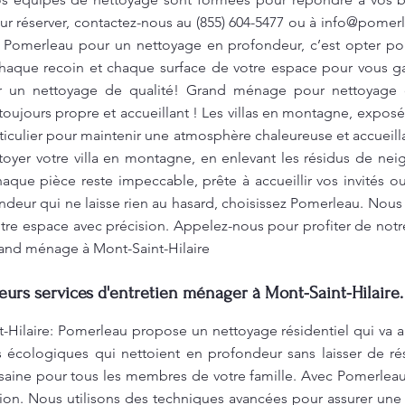
 réserver, contactez-nous au (855) 604-5477 ou à
info@pomerl
ir Pomerleau pour un nettoyage en profondeur, c’est opter pou
aque recoin et chaque surface de votre espace pour vous ga
r un nettoyage de qualité! Grand ménage pour nettoyage 
oujours propre et accueillant ! Les villas en montagne, exposée
rticulier pour maintenir une atmosphère chaleureuse et accuei
yer votre villa en montagne, en enlevant les résidus de neig
haque pièce reste impeccable, prête à accueillir vos invités ou
deur qui ne laisse rien au hasard, choisissez Pomerleau. Nou
re espace avec précision. Appelez-nous pour profiter de notre
rand ménage à Mont-Saint-Hilaire
leurs services d'entretien ménager à Mont-Saint-Hilaire.
Hilaire: Pomerleau propose un nettoyage résidentiel qui va a
s écologiques qui nettoient en profondeur sans laisser de ré
 saine pour tous les membres de votre famille. Avec Pomerlea
n. Nous utilisons des techniques avancées pour assurer une p