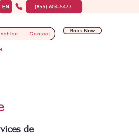
(855) 604-5477
EN
Book Now
anchise
Contact
8
e
vices de