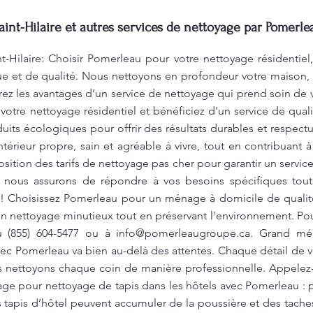
t-Hilaire et autres services de nettoyage par Pomerle
Hilaire: Choisir Pomerleau pour votre nettoyage résidentiel, 
e et de qualité. Nous nettoyons en profondeur votre maison, t
z les avantages d’un service de nettoyage qui prend soin de vo
otre nettoyage résidentiel et bénéficiez d'un service de qual
duits écologiques pour offrir des résultats durables et respec
ntérieur propre, sain et agréable à vivre, tout en contribuant à
sition des tarifs de nettoyage pas cher pour garantir un servic
s nous assurons de répondre à vos besoins spécifiques tout
! Choisissez Pomerleau pour un ménage à domicile de qualité
n nettoyage minutieux tout en préservant l'environnement. Po
au (855) 604-5477 ou à
info@pomerleaugroupe.ca
. Grand mén
c Pomerleau va bien au-delà des attentes. Chaque détail de v
us nettoyons chaque coin de manière professionnelle. Appelez-
e pour nettoyage de tapis dans les hôtels avec Pomerleau : po
s tapis d’hôtel peuvent accumuler de la poussière et des tache