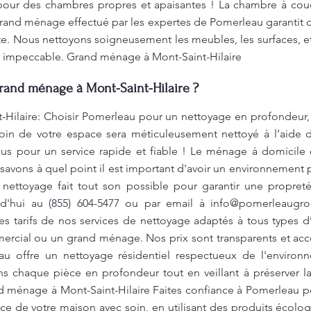
pour des chambres propres et apaisantes ! La chambre à couc
rand ménage effectué par les expertes de Pomerleau garantit 
te. Nous nettoyons soigneusement les meubles, les surfaces, et
l impeccable. Grand ménage à Mont-Saint-Hilaire
Grand ménage à Mont-Saint-Hilaire ?
Hilaire: Choisir Pomerleau pour un nettoyage en profondeur, c
oin de votre espace sera méticuleusement nettoyé à l’aide d
ous pour un service rapide et fiable ! Le ménage à domicil
savons à quel point il est important d'avoir un environnement 
nettoyage fait tout son possible pour garantir une propreté
d'hui au (855) 604-5477 ou par email à
info@pomerleaugro
es tarifs de nos services de nettoyage adaptés à tous types d
mercial ou un grand ménage. Nos prix sont transparents et acc
eau offre un nettoyage résidentiel respectueux de l'environ
 chaque pièce en profondeur tout en veillant à préserver la qu
d ménage à Mont-Saint-Hilaire Faites confiance à Pomerleau p
e de votre maison avec soin, en utilisant des produits écolog