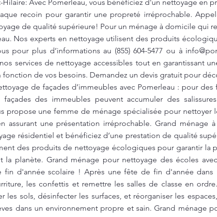
Hilaire: Avec Pomerleau, vous bénéficiez d'un nettoyage en pr
aque recoin pour garantir une propreté irréprochable. Appel
ttoyage de qualité supérieure! Pour un ménage à domicile qui r
eau. Nos experts en nettoyage utilisent des produits écologiq
ous pour plus d’informations au (855) 604-5477 ou à
info@po
nos services de nettoyage accessibles tout en garantissant un
 fonction de vos besoins. Demandez un devis gratuit pour décou
oyage de façades d’immeubles avec Pomerleau : pour des f
s façades des immeubles peuvent accumuler des salissures
us propose une femme de ménage spécialisée pour nettoyer l
en assurant une présentation irréprochable. Grand ménage à 
age résidentiel et bénéficiez d’une prestation de qualité sup
ment des produits de nettoyage écologiques pour garantir la pr
nt la planète. Grand ménage pour nettoyage des écoles avec
 fin d'année scolaire ! Après une fête de fin d'année dans u
rriture, les confettis et remettre les salles de classe en or
es sols, désinfecter les surfaces, et réorganiser les espaces,
s élèves dans un environnement propre et sain. Grand ménage 