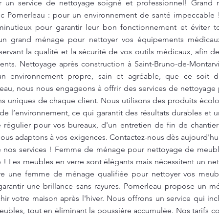
ur un service de nettoyage soigné et professionnel! Gran
c Pomerleau : pour un environnement de santé impeccable 
inutieux pour garantir leur bon fonctionnement et éviter t
n grand ménage pour nettoyer vos équipements médicaux
éservant la qualité et la sécurité de vos outils médicaux, afin
ients. Nettoyage après construction à Saint-Bruno-de-Montarv
un environnement propre, sain et agréable, que ce soit 
eau, nous nous engageons à offrir des services de nettoyage 
ns uniques de chaque client. Nous utilisons des produits éco
e l’environnement, ce qui garantit des résultats durables et
 régulier pour vos bureaux, d'un entretien de fin de chantie
us adaptons à vos exigences. Contactez-nous dès aujourd'hui 
 de nos services ! Femme de ménage pour nettoyage de meubl
e ! Les meubles en verre sont élégants mais nécessitent un net
fre une femme de ménage qualifiée pour nettoyer vos meuble
 garantir une brillance sans rayures. Pomerleau propose un
îchir votre maison après l'hiver. Nous offrons un service qui in
meubles, tout en éliminant la poussière accumulée. Nos tarifs 