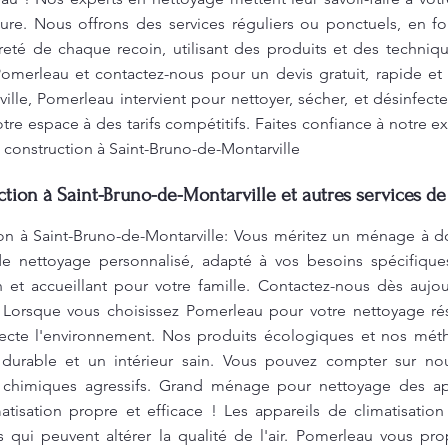
re. Nous offrons des services réguliers ou ponctuels, en f
reté de chaque recoin, utilisant des produits et des techniq
 Pomerleau et contactez-nous pour un devis gratuit, rapide 
lle, Pomerleau intervient pour nettoyer, sécher, et désinfecte
otre espace à des tarifs compétitifs. Faites confiance à notre e
 construction à Saint-Bruno-de-Montarville
tion à Saint-Bruno-de-Montarville et autres services d
on à Saint-Bruno-de-Montarville: Vous méritez un ménage à d
e nettoyage personnalisé, adapté à vos besoins spécifiques.
 et accueillant pour votre famille. Contactez-nous dès aujou
 Lorsque vous choisissez Pomerleau pour votre nettoyage ré
specte l'environnement. Nos produits écologiques et nos mé
 durable et un intérieur sain. Vous pouvez compter sur n
 chimiques agressifs. Grand ménage pour nettoyage des app
tisation propre et efficace ! Les appareils de climatisation
es qui peuvent altérer la qualité de l'air. Pomerleau vous