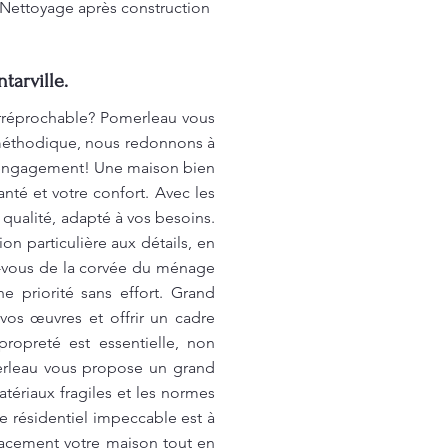
. Nettoyage après construction
tarville.
irréprochable? Pomerleau vous
 méthodique, nous redonnons à
ns engagement! Une maison bien
anté et votre confort. Avec les
qualité, adapté à vos besoins.
on particulière aux détails, en
ez-vous de la corvée du ménage
e priorité sans effort. Grand
os œuvres et offrir un cadre
ropreté est essentielle, non
merleau vous propose un grand
atériaux fragiles et les normes
e résidentiel impeccable est à
cacement votre maison tout en