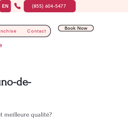
(855) 604-5477
EN
Book Now
anchise
Contact
8
uno-de-
t meilleure qualité?