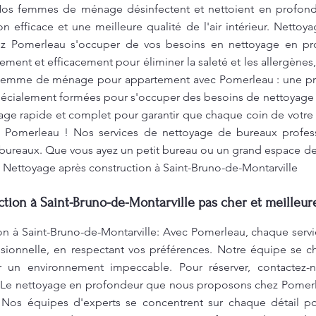
 Nos femmes de ménage désinfectent et nettoient en profondeur
on efficace et une meilleure qualité de l'air intérieur. Nettoy
sez Pomerleau s'occuper de vos besoins en nettoyage en pr
dement et efficacement pour éliminer la saleté et les allergène
 Femme de ménage pour appartement avec Pomerleau : une p
cialement formées pour s'occuper des besoins de nettoyage
ge rapide et complet pour garantir que chaque coin de votre
c Pomerleau ! Nos services de nettoyage de bureaux professi
 bureaux. Que vous ayez un petit bureau ou un grand espace de 
é. Nettoyage après construction à Saint-Bruno-de-Montarville
tion à Saint-Bruno-de-Montarville pas cher et meilleure
on à Saint-Bruno-de-Montarville: Avec Pomerleau, chaque serv
sionnelle, en respectant vos préférences. Notre équipe se c
r un environnement impeccable. Pour réserver, contactez-
 Le nettoyage en profondeur que nous proposons chez Pomerle
Nos équipes d'experts se concentrent sur chaque détail po