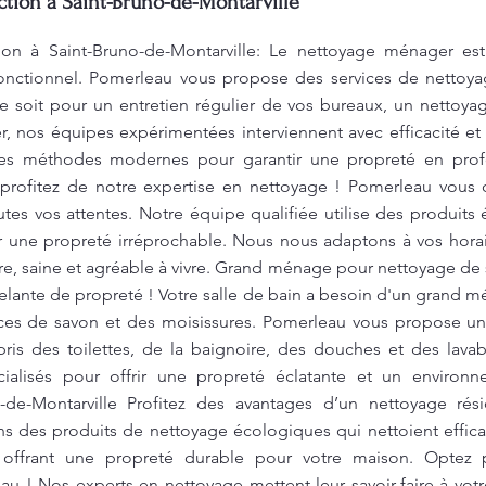
ction à Saint-Bruno-de-Montarville
ion à Saint-Bruno-de-Montarville: Le nettoyage ménager est
onctionnel. Pomerleau vous propose des services de nettoya
e soit pour un entretien régulier de vos bureaux, un netto
r, nos équipes expérimentées interviennent avec efficacité et 
des méthodes modernes pour garantir une propreté en prof
t profitez de notre expertise en nettoyage ! Pomerleau vous 
utes vos attentes. Notre équipe qualifiée utilise des produi
r une propreté irréprochable. Nous nous adaptons à vos horai
re, saine et agréable à vivre. Grand ménage pour nettoyage de 
celante de propreté ! Votre salle de bain a besoin d'un grand 
races de savon et des moisissures. Pomerleau vous propose u
mpris des toilettes, de la baignoire, des douches et des l
écialisés pour offrir une propreté éclatante et un environ
o-de-Montarville Profitez des avantages d’un nettoyage rés
s des produits de nettoyage écologiques qui nettoient effica
n offrant une propreté durable pour votre maison. Opte
u ! Nos experts en nettoyage mettent leur savoir-faire à votr