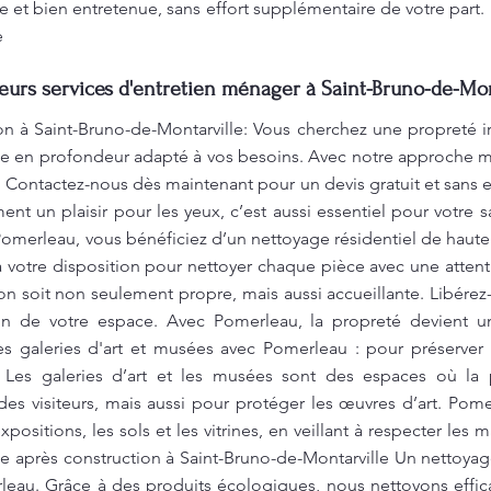
e et bien entretenue, sans effort supplémentaire de votre part
e
leurs services d'entretien ménager à Saint-Bruno-de-Mon
on à Saint-Bruno-de-Montarville: Vous cherchez une propreté 
age en profondeur adapté à vos besoins. Avec notre approche
ial. Contactez-nous dès maintenant pour un devis gratuit et sa
nt un plaisir pour les yeux, c’est aussi essentiel pour votre s
Pomerleau, vous bénéficiez d’un nettoyage résidentiel de haute 
 votre disposition pour nettoyer chaque pièce avec une attenti
son soit non seulement propre, mais aussi accueillante. Libér
in de votre espace. Avec Pomerleau, la propreté devient un
 galeries d'art et musées avec Pomerleau : pour préserver v
 Les galeries d’art et les musées sont des espaces où la p
des visiteurs, mais aussi pour protéger les œuvres d’art. Po
ositions, les sols et les vitrines, en veillant à respecter les m
ge après construction à Saint-Bruno-de-Montarville Un nettoyag
eau. Grâce à des produits écologiques, nous nettoyons effi