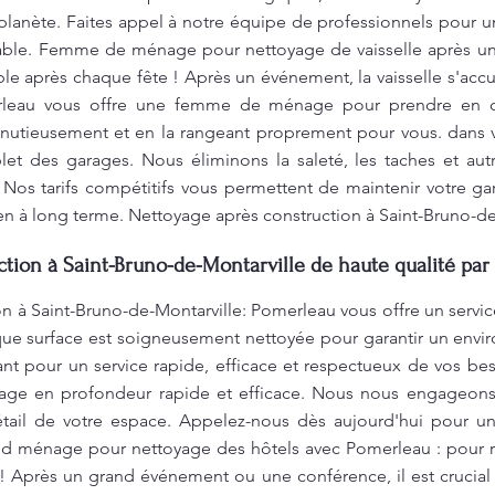
a planète. Faites appel à notre équipe de professionnels pour
nsable. Femme de ménage pour nettoyage de vaisselle après u
le après chaque fête ! Après un événement, la vaisselle s'ac
rleau vous offre une femme de ménage pour prendre en c
minutieusement et en la rangeant proprement pour vous. dans v
et des garages. Nous éliminons la saleté, les taches et autr
 Nos tarifs compétitifs vous permettent de maintenir votre g
tien à long terme. Nettoyage après construction à Saint-Bruno-d
tion à Saint-Bruno-de-Montarville de haute qualité par
n à Saint-Bruno-de-Montarville: Pomerleau vous offre un serv
ue surface est soigneusement nettoyée pour garantir un envi
t pour un service rapide, efficace et respectueux de vos be
age en profondeur rapide et efficace. Nous nous engageons à
tail de votre espace. Appelez-nous dès aujourd'hui pour un
nd ménage pour nettoyage des hôtels avec Pomerleau : pour 
 Après un grand événement ou une conférence, il est crucial 