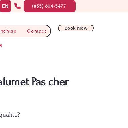
(855) 604-5477
EN
Book Now
anchise
Contact
8
alumet Pas cher
qualité?