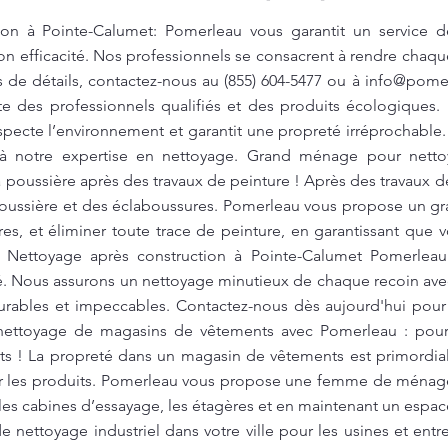
ion à Pointe-Calumet: Pomerleau vous garantit un service
 son efficacité. Nos professionnels se consacrent à rendre chaq
s de détails, contactez-nous au (855) 604-5477 ou à
info@pome
site des professionnels qualifiés et des produits écologique
respecte l’environnement et garantit une propreté irréprochable
e à notre expertise en nettoyage. Grand ménage pour nett
 poussière après des travaux de peinture ! Après des travaux de
 poussière et des éclaboussures. Pomerleau vous propose un g
tres, et éliminer toute trace de peinture, en garantissant que 
té. Nettoyage après construction à Pointe-Calumet Pomerlea
é. Nous assurons un nettoyage minutieux de chaque recoin avec
durables et impeccables. Contactez-nous dès aujourd'hui pour
ttoyage de magasins de vêtements avec Pomerleau : pour
ants ! La propreté dans un magasin de vêtements est primordi
ur les produits. Pomerleau vous propose une femme de ménag
les cabines d’essayage, les étagères et en maintenant un espac
 nettoyage industriel dans votre ville pour les usines et entr