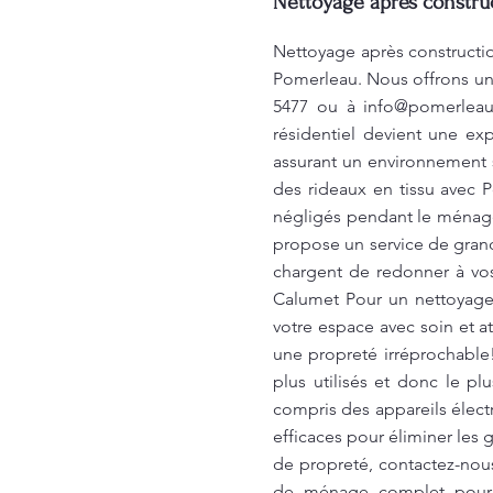
Nettoyage après constru
Nettoyage après constructi
Pomerleau. Nous offrons un 
5477 ou à
info@pomerleau
résidentiel devient une ex
assurant un environnement 
des rideaux en tissu avec 
négligés pendant le ménage.
propose un service de grand
chargent de redonner à vos 
Calumet Pour un nettoyage
votre espace avec soin et a
une propreté irréprochable
plus utilisés et donc le p
compris des appareils électr
efficaces pour éliminer les 
de propreté, contactez-nous
de ménage complet pour ga