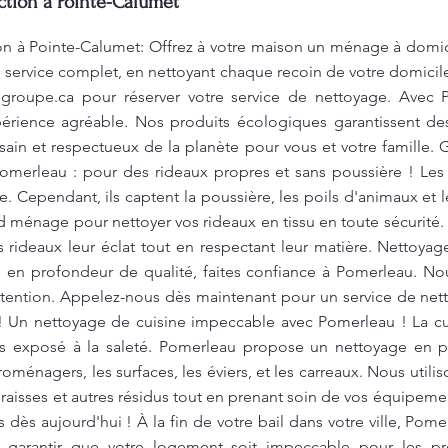
ction à Pointe-Calumet
on à Pointe-Calumet: Offrez à votre maison un ménage à domici
service complet, en nettoyant chaque recoin de votre domicile
groupe.ca
pour réserver votre service de nettoyage. Avec
périence agréable. Nos produits écologiques garantissent des 
sain et respectueux de la planète pour vous et votre famille
Pomerleau : pour des rideaux propres et sans poussière ! Les 
 Cependant, ils captent la poussière, les poils d'animaux et 
 ménage pour nettoyer vos rideaux en tissu en toute sécurité
rideaux leur éclat tout en respectant leur matière. Nettoyag
 en profondeur de qualité, faites confiance à Pomerleau. N
ttention. Appelez-nous dès maintenant pour un service de net
! Un nettoyage de cuisine impeccable avec Pomerleau ! La cuis
lus exposé à la saleté. Pomerleau propose un nettoyage en p
oménagers, les surfaces, les éviers, et les carreaux. Nous util
graisses et autres résidus tout en prenant soin de vos équipeme
 dès aujourd'hui ! À la fin de votre bail dans votre ville, Pom
rantir que votre logement soit impeccable pour les proch