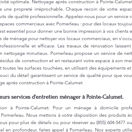
tivité optimale. Nettoyage après construction à Pointe-Calum
e une propreté irréprochable. Chaque recoin de votre espac
oduits de qualité professionnelle. Appelez-nous pour un service
paces commerciaux avec Pomerleau : pour des locaux toujours 
st essentiel pour donner une bonne impression à vos clients 
e de ménage pour nettoyer vos locaux commerciaux, en s'occup
ofessionnelle et efficace. Les travaux de rénovation laissen
un nettoyage minutieux. Pomerleau propose un service de net
s résidus de construction et en restaurant votre espace à son me
 et toutes les surfaces touchées, en utilisant des équipements 
 souci du détail garantissent un service de qualité pour que vou
ge après construction à Pointe-Calumet
leurs services d'entretien ménager à Pointe-Calumet.
tion à Pointe-Calumet: Pour un ménage à domicile profe
z Pomerleau. Nous mettons à votre disposition des produits 
ous pour plus de détails ou pour réserver au (855) 604-5477 o
el en profondeur, faites appel à Pomerleau. Nos experts util