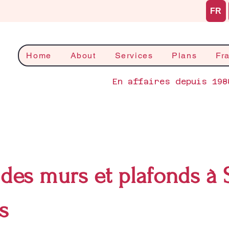
FR
Home
About
Services
Plans
Fr
En affaires depuis 198
des murs et plafonds à S
s