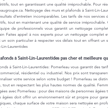
itifs, tout en garantissant une qualité irréprochable. Pour rés
eaugroupe.ca
. Nettoyage des murs et plafonds à Saint-Lin-Lau
ésultats d’entretien incomparables. Les tarifs de nos service
tifs, tout en maintenant une qualité de service irréprochable.
quipe de professionnels vous garantit un nettoyage complet
in Faites appel à nos experts pour un nettoyage complet et 
n soin particulier à respecter vos délais tout en offrant un s
t-Lin-Laurentides
afonds à Saint-Lin-Laurentides pas cher et meilleure qu
onds à Saint-Lin-Laurentides: Pomerleau vous garantit des tar
ommercial, résidentiel ou industriel. Nos prix sont transpare
naliser votre service selon votre budget ! Pomerleau se distin
e, tout en respectant les plus hautes normes de qualité. F
ées avec Pomerleau : pour des maisons de personnes âgées tou
âgées doit offrir un environnement sûr et propre pour garanti
giques, chaque surface de votre maison sera nettoyée en profo