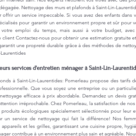
e dégagée. Nettoyage des murs et plafonds à Saint-Lin-Laurent
offrir un service impeccable. Si vous avez des enfants dans 
ialisés pour garantir un environnement propre et sûr pour vo
votre emploi du temps, mais aussi à votre budget, avec
 client Contactez-nous pour obtenir une estimation gratuite e
 garantit une propreté durable grâce à des méthodes de nettoy
-Laurentides
leurs services d'entretien ménager à Saint-Lin-Laurentid
onds à Saint-Lin-Laurentides: Pomerleau propose des tarifs d
ofessionnelle. Que vous soyez une entreprise ou un particuli
e nettoyage efficace à prix abordable. Demandez un devis gra
tention irréprochable. Chez Pomerleau, la satisfaction de nos c
s produits écologiques spécialement sélectionnés pour leur eff
r un service de nettoyage qui fait la différence! Nos fe
 appareils et les grilles, garantissant une cuisine propre, hygi
nager contribue à un environnement plus sain et agréable. No