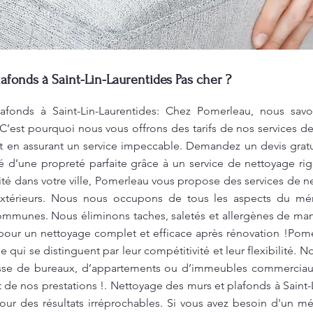
afonds à Saint-Lin-Laurentides Pas cher ?
fonds à Saint-Lin-Laurentides: Chez Pomerleau, nous savo
 C’est pourquoi nous vous offrons des tarifs de nos services d
t en assurant un service impeccable. Demandez un devis gratu
é d’une propreté parfaite grâce à un service de nettoyage rig
ité dans votre ville, Pomerleau vous propose des services de ne
extérieurs. Nous nous occupons de tous les aspects du mén
ommunes. Nous éliminons taches, saletés et allergènes de man
 pour un nettoyage complet et efficace après rénovation !Pome
 qui se distinguent par leur compétitivité et leur flexibilité. N
agisse de bureaux, d’appartements ou d’immeubles commerciau
t de nos prestations !. Nettoyage des murs et plafonds à Saint-
ur des résultats irréprochables. Si vous avez besoin d'un m