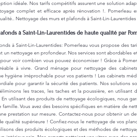
'option idéale. Nos tarifs compétitifs assurent une solution ada
toyage complet et efficace après rénovation !. Pomerleau e
lité.. Nettoyage des murs et plafonds à Saint-Lin-Laurentides
afonds à Saint-Lin-Laurentides de haute qualité par Pom
onds à Saint-Lin-Laurentides: Pomerleau vous propose des ta
t un nettoyage en profondeur. Nos services sont abordables et
 pour voir combien vous pouvez économiser ! Grâce à Pomerl
gréable à vivre. Grand ménage pour nettoyage des cabinet
e hygiène irréprochable pour vos patients ! Les cabinets médi
rdiale pour garantir la sécurité des patients. Nos solutions s
liminons les traces, les taches et la poussière, en utilisan
re En utilisant des produits de nettoyage écologiques, nous ga
e famille. Vous avez des besoins spécifiques en matière de n
une prestation sur mesure. Contactez-nous pour obtenir un dev
e qualité supérieure ! Confiez-nous le nettoyage de vos planc
utilisons des produits écologiques et des méthodes de nettoya
n intérieur sain. Nos experts nettoient vos vitres avec des pro