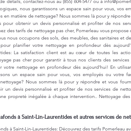
 de détails, contactez-nous au (855) 604-5477 ou à
info@pomer
ogiques, nous garantissons un espace sain pour vous, vos em
es en matière de nettoyage? Nous sommes là pour y répondre e
 pour obtenir un devis personnalisé et profiter de nos ser
hez des tarifs de nettoyage pas cher, Pomerleau vous propose 
ous nous occupons des sols, des meubles, des sanitaires et de
 pour planifier votre nettoyage en profondeur dès aujourd
ntides: La satisfaction client est au cœur de toutes les ac
oyage pas cher pour garantir à tous nos clients des services 
r votre nettoyage en profondeur dès aujourd'hui! En utilis
ssons un espace sain pour vous, vos employés ou votre fa
 nettoyage? Nous sommes là pour y répondre et vous fourni
r un devis personnalisé et profiter de nos services de netto
 une propreté inégalée à chaque intervention.. Nettoyage des
afonds à Saint-Lin-Laurentides et autres services de ne
nds à Saint-Lin-Laurentides: Découvrez des tarifs Pomerleau a