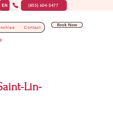
(855) 604-5477
EN
Book Now
anchise
Contact
8
aint-Lin-