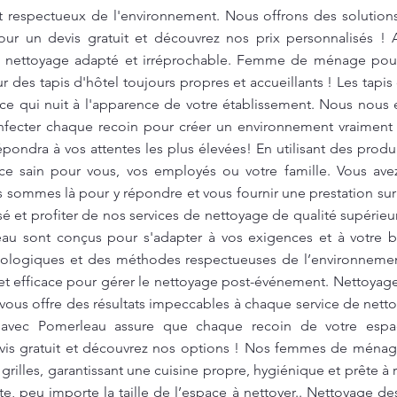
t respectueux de l'environnement. Nous offrons des solutio
our un devis gratuit et découvrez nos prix personnalisés !
de nettoyage adapté et irréprochable. Femme de ménage pour
r des tapis d'hôtel toujours propres et accueillants ! Les tapi
 ce qui nuit à l'apparence de votre établissement. Nous nous
nfecter chaque recoin pour créer un environnement vraiment
pondra à vos attentes les plus élevées! En utilisant des prod
ce sain pour vous, vos employés ou votre famille. Vous ave
 sommes là pour y répondre et vous fournir une prestation su
é et profiter de nos services de nettoyage de qualité supérieu
au sont conçus pour s'adapter à vos exigences et à votre 
cologiques et des méthodes respectueuses de l’environnement
 et efficace pour gérer le nettoyage post-événement. Nettoyage
vous offre des résultats impeccables à chaque service de net
avec Pomerleau assure que chaque recoin de votre espac
vis gratuit et découvrez nos options ! Nos femmes de ménage
s grilles, garantissant une cuisine propre, hygiénique et prête à
te, peu importe la taille de l’espace à nettoyer.. Nettoyage de