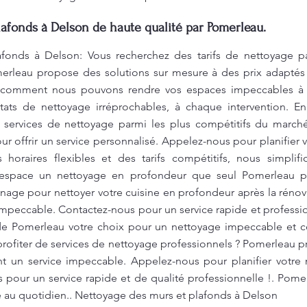
afonds à Delson de haute qualité par Pomerleau.
fonds à Delson: Vous recherchez des tarifs de nettoyage p
merleau propose des solutions sur mesure à des prix adapté
z comment nous pouvons rendre vos espaces impeccables à 
ltats de nettoyage irréprochables, à chaque intervention. E
os services de nettoyage parmi les plus compétitifs du marc
 offrir un service personnalisé. Appelez-nous pour planifier
 horaires flexibles et des tarifs compétitifs, nous simplif
 espace un nettoyage en profondeur que seul Pomerleau pe
e pour nettoyer votre cuisine en profondeur après la rénovat
mpeccable. Contactez-nous pour un service rapide et professi
 de Pomerleau votre choix pour un nettoyage impeccable et c
 profiter de services de nettoyage professionnels ? Pomerleau p
nt un service impeccable. Appelez-nous pour planifier votre
 pour un service rapide et de qualité professionnelle !. Pom
té au quotidien.. Nettoyage des murs et plafonds à Delson