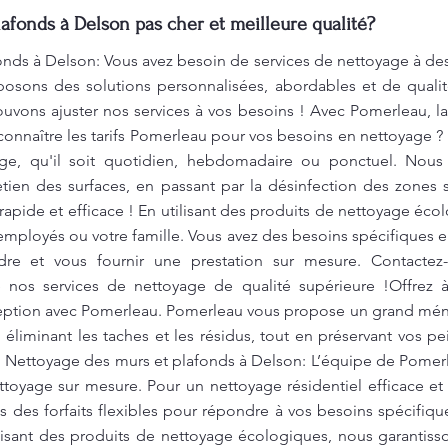
afonds à Delson pas cher et meilleure qualité?
nds à Delson: Vous avez besoin de services de nettoyage à des 
osons des solutions personnalisées, abordables et de qualit
vons ajuster nos services à vos besoins ! Avec Pomerleau, la 
 connaître les tarifs Pomerleau pour vos besoins en nettoyage 
ge, qu'il soit quotidien, hebdomadaire ou ponctuel. Nou
etien des surfaces, en passant par la désinfection des zones
rapide et efficace ! En utilisant des produits de nettoyage éc
employés ou votre famille. Vous avez des besoins spécifiques
e et vous fournir une prestation sur mesure. Contactez
de nos services de nettoyage de qualité supérieure !Offrez 
ception avec Pomerleau. Pomerleau vous propose un grand mén
liminant les taches et les résidus, tout en préservant vos pei
!. Nettoyage des murs et plafonds à Delson: L’équipe de Pome
ttoyage sur mesure. Pour un nettoyage résidentiel efficace et 
des forfaits flexibles pour répondre à vos besoins spécifique
ilisant des produits de nettoyage écologiques, nous garantiss