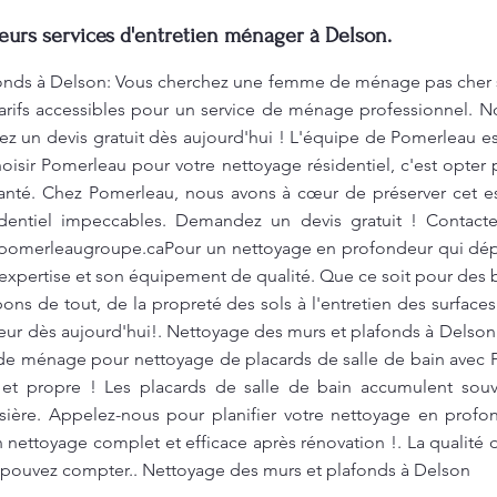
leurs services d'entretien ménager à Delson.
onds à Delson: Vous cherchez une femme de ménage pas cher s
rifs accessibles pour un service de ménage professionnel. N
 un devis gratuit dès aujourd'hui ! L'équipe de Pomerleau es
hoisir Pomerleau pour votre nettoyage résidentiel, c'est opt
santé. Chez Pomerleau, nous avons à cœur de préserver cet 
identiel impeccables. Demandez un devis gratuit ! Contacte
pomerleaugroupe.caPour
un nettoyage en profondeur qui dép
 expertise et son équipement de qualité. Que ce soit pour des
ns de tout, de la propreté des sols à l'entretien des surfaces
ur dès aujourd'hui!. Nettoyage des murs et plafonds à Delson
 de ménage pour nettoyage de placards de salle de bain avec 
 et propre ! Les placards de salle de bain accumulent souv
ière. Appelez-nous pour planifier votre nettoyage en profon
 nettoyage complet et efficace après rénovation !. La qualité 
s pouvez compter.. Nettoyage des murs et plafonds à Delson