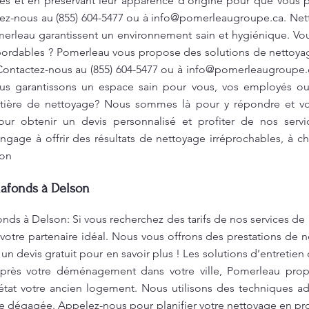
ures et en préservant leur apparence d’origine pour que vous 
ez-nous au (855) 604-5477 ou à
info@pomerleaugroupe.ca
. Ne
merleau garantissent un environnement sain et hygiénique. Vo
 abordables ? Pomerleau vous propose des solutions de nettoya
Contactez-nous au (855) 604-5477 ou à
info@pomerleaugroupe.
us garantissons un espace sain pour vous, vos employés ou 
tière de nettoyage? Nous sommes là pour y répondre et vou
ur obtenir un devis personnalisé et profiter de nos serv
ngage à offrir des résultats de nettoyage irréprochables, à c
son
lafonds à Delson
nds à Delson: Si vous recherchez des tarifs de nos services de 
 votre partenaire idéal. Nous vous offrons des prestations de n
un devis gratuit pour en savoir plus ! Les solutions d’entretie
Après votre déménagement dans votre ville, Pomerleau pro
tat votre ancien logement. Nous utilisons des techniques ad
ue dégagée. Appelez-nous pour planifier votre nettoyage en p