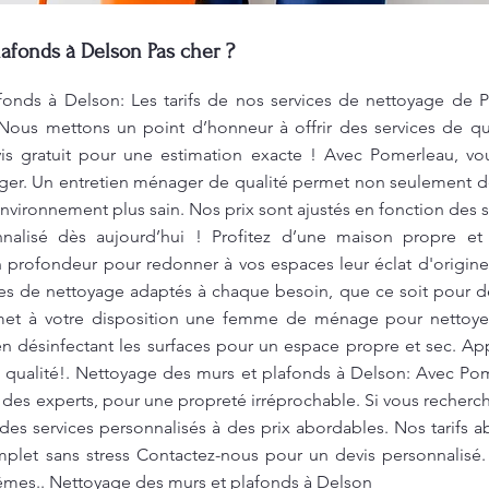
afonds à Delson Pas cher ?
onds à Delson: Les tarifs de nos services de nettoyage de 
 Nous mettons un point d’honneur à offrir des services de qua
 gratuit pour une estimation exacte ! Avec Pomerleau, vou
ger. Un entretien ménager de qualité permet non seulement d
environnement plus sain. Nos prix sont ajustés en fonction d
nnalisé dès aujourd’hui ! Profitez d’une maison propre et a
 profondeur pour redonner à vos espaces leur éclat d'origi
ices de nettoyage adaptés à chaque besoin, que ce soit pour 
t à votre disposition une femme de ménage pour nettoyer 
 en désinfectant les surfaces pour un espace propre et sec. 
e qualité!. Nettoyage des murs et plafonds à Delson: Avec Pom
 des experts, pour une propreté irréprochable. Si vous recherch
des services personnalisés à des prix abordables. Nos tarifs
mplet sans stress Contactez-nous pour un devis personnalisé.
mes.. Nettoyage des murs et plafonds à Delson