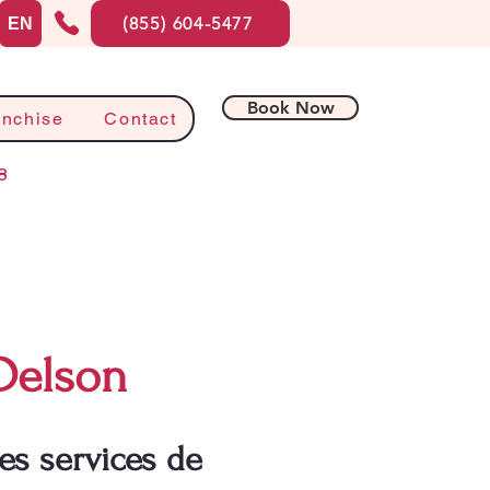
(855) 604-5477
EN
Book Now
anchise
Contact
8
Delson
es services de