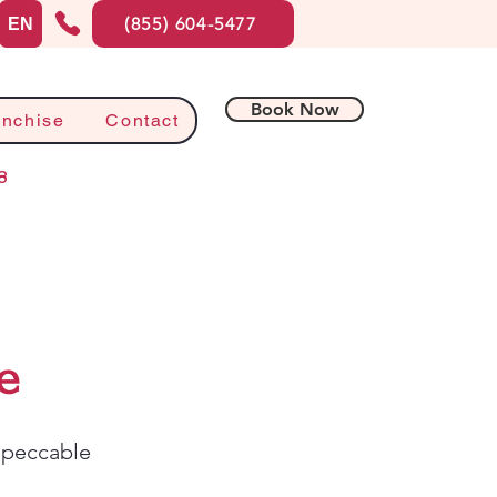
(855) 604-5477
EN
Book Now
anchise
Contact
8
e
mpeccable