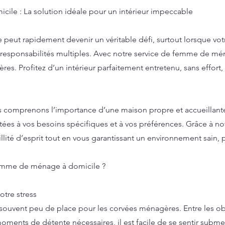
ile : La solution idéale pour un intérieur impeccable
 peut rapidement devenir un véritable défi, surtout lorsque vo
responsabilités multiples. Avec notre service de femme de mén
es. Profitez d’un intérieur parfaitement entretenu, sans effort, 
comprenons l’importance d’une maison propre et accueillante
tées à vos besoins spécifiques et à vos préférences. Grâce à no
llité d’esprit tout en vous garantissant un environnement sain, p
femme de ménage à domicile ?
otre stress
souvent peu de place pour les corvées ménagères. Entre les obl
 moments de détente nécessaires, il est facile de se sentir subme