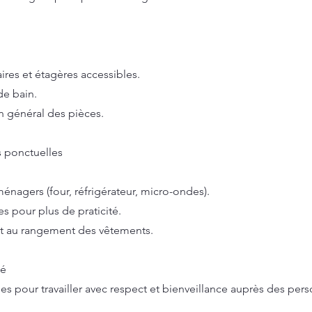
res et étagères accessibles.
de bain.
n général des pièces.
s ponctuelles
énagers (four, réfrigérateur, micro-ondes).
s pour plus de praticité.
t au rangement des vêtements.
sé
 pour travailler avec respect et bienveillance auprès des per