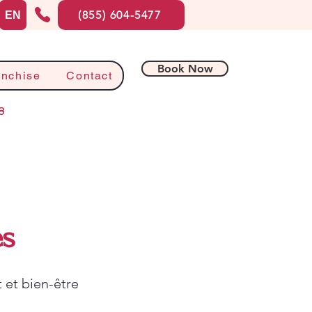
(855) 604-5477
EN
Book Now
anchise
Contact
8
es
 et bien-être