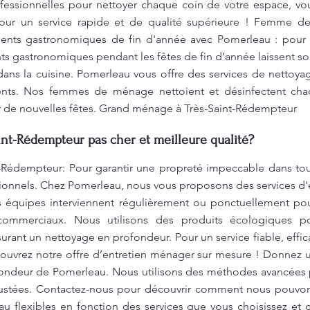
fessionnelles pour nettoyer chaque coin de votre espace, vou
our un service rapide et de qualité supérieure ! Femme 
nts gastronomiques de fin d'année avec Pomerleau : pour 
ts gastronomiques pendant les fêtes de fin d’année laissent so
dans la cuisine. Pomerleau vous offre des services de nettoy
nts. Nos femmes de ménage nettoient et désinfectent chaq
r de nouvelles fêtes. Grand ménage à Très-Saint-Rédempteur
nt-Rédempteur pas cher et meilleure qualité?
Rédempteur: Pour garantir une propreté impeccable dans tous 
sionnels. Chez Pomerleau, nous vous proposons des services d
 équipes interviennent régulièrement ou ponctuellement pou
ommerciaux. Nous utilisons des produits écologiques po
urant un nettoyage en profondeur. Pour un service fiable, effic
couvrez notre offre d’entretien ménager sur mesure ! Donnez u
ondeur de Pomerleau. Nous utilisons des méthodes avancées po
ncrustées. Contactez-nous pour découvrir comment nous pouvo
au flexibles en fonction des services que vous choisissez et 