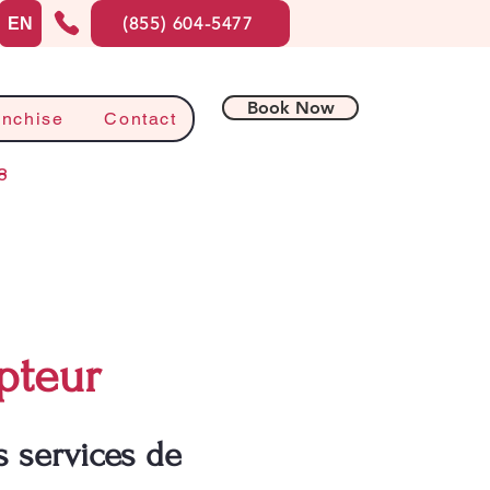
(855) 604-5477
EN
Book Now
anchise
Contact
8
pteur
 services de