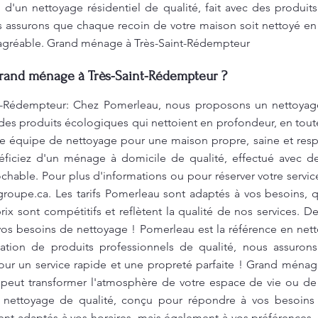
 d'un nettoyage résidentiel de qualité, fait avec des produi
 assurons que chaque recoin de votre maison soit nettoyé en p
 agréable. Grand ménage à Très-Saint-Rédempteur
Grand ménage à Très-Saint-Rédempteur ?
-Rédempteur: Chez Pomerleau, nous proposons un nettoyage r
 des produits écologiques qui nettoient en profondeur, en toute
tre équipe de nettoyage pour une maison propre, saine et res
ficiez d'un ménage à domicile de qualité, effectué avec d
chable. Pour plus d'informations ou pour réserver votre servic
groupe.ca
. Les tarifs Pomerleau sont adaptés à vos besoins, 
rix sont compétitifs et reflètent la qualité de nos services. 
 vos besoins de nettoyage ! Pomerleau est la référence en net
lisation de produits professionnels de qualité, nous assuro
ur un service rapide et une propreté parfaite ! Grand ména
 peut transformer l'atmosphère de votre espace de vie ou de 
e nettoyage de qualité, conçu pour répondre à vos besoins 
nt adaptés à vos horaires, mais également à vos préférences