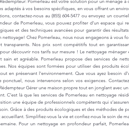
Rédempteur: Pomerleau est votre solution pour un ménage à do
 adaptés à vos besoins spécifiques, en vous offrant un envir
ations, contactez-nous au (855) 604-5477 ou envoyez un courrie
ndeur de Pomerleau, vous pouvez profiter d’un espace qui resp
ogiques et des techniques avancées pour garantir des résulta
in nettoyage! Chez Pomerleau, nous nous engageons à vous four
 transparents. Nos prix sont compétitifs tout en garantissa
pour découvrir nos tarifs sur mesure ! Le nettoyage ménager e
t sain et agréable. Pomerleau propose des services de netto
ues. Nos équipes sont formées pour utiliser des produits éco
tout en préservant l'environnement. Que vous ayez besoin d’
 ponctuel, nous intervenons selon vos exigences. Contactez
Rédempteur Gérer une maison propre tout en jonglant avec u
t. C’est là que les services de Pomerleau en nettoyage résiden
sition une équipe de professionnels compétents qui s’assuren
 soin. Grâce à des produits écologiques et des méthodes de po
accueillant. Simplifiez-vous la vie et confiez-nous le soin de m
semaine. Pour un nettoyage en profondeur parfait, Pomerleau