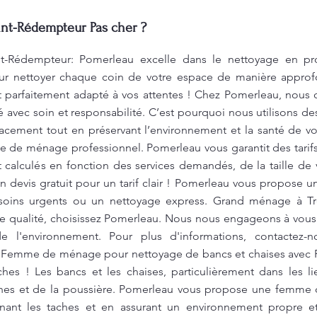
nt-Rédempteur Pas cher ?
t-Rédempteur: Pomerleau excelle dans le nettoyage en pro
our nettoyer chaque coin de votre espace de manière appro
 et parfaitement adapté à vos attentes ! Chez Pomerleau, nou
ué avec soin et responsabilité. C’est pourquoi nous utilisons 
cacement tout en préservant l’environnement et la santé de vot
e de ménage professionnel. Pomerleau vous garantit des tarif
 calculés en fonction des services demandés, de la taille de
 devis gratuit pour un tarif clair ! Pomerleau vous propose 
soins urgents ou un nettoyage express. Grand ménage à Tr
 qualité, choisissez Pomerleau. Nous nous engageons à vous o
de l'environnement. Pour plus d'informations, contactez-
 Femme de ménage pour nettoyage de bancs et chaises avec P
ches ! Les bancs et les chaises, particulièrement dans les 
hes et de la poussière. Pomerleau vous propose une femme
inant les taches et en assurant un environnement propre et