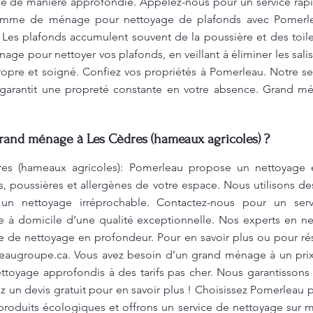
e de manière approfondie. Appelez-nous pour un service rapid
Femme de ménage pour nettoyage de plafonds avec Pomerle
 Les plafonds accumulent souvent de la poussière et des toil
 pour nettoyer vos plafonds, en veillant à éliminer les salissu
opre et soigné. Confiez vos propriétés à Pomerleau. Notre se
s garantit une propreté constante en votre absence. Grand 
Grand ménage à Les Cèdres (hameaux agricoles) ?
s (hameaux agricoles): Pomerleau propose un nettoyage 
res, poussières et allergènes de votre espace. Nous utilisons d
un nettoyage irréprochable. Contactez-nous pour un servi
 domicile d’une qualité exceptionnelle. Nos experts en net
 de nettoyage en profondeur. Pour en savoir plus ou pour rés
eaugroupe.ca
. Vous avez besoin d’un grand ménage à un pri
ttoyage approfondis à des tarifs pas cher. Nous garantissons
 un devis gratuit pour en savoir plus ! Choisissez Pomerleau
 produits écologiques et offrons un service de nettoyage sur