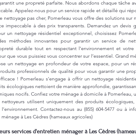
rantit une propreté parfaite. Nous abordons chaque tâche ave
cable. Appelez-nous pour un service rapide et détaillé qui répo
de nettoyage pas cher, Pomerleau vous offre des solutions sur 
ce impeccable à des prix transparents. Demandez un devis gra
ur un nettoyage résidentiel exceptionnel, choisissez Pomerle
des méthodes innovantes pour garantir un service de net
preté durable tout en respectant l’environnement et votre 
ur que vous puissiez vous concentrer sur l’essentiel. Grand 
se un nettoyage en profondeur de votre espace, pour un rés
produits professionnels de qualité pour vous garantir une pr
fficace ! Pomerleau s'engage à offrir un nettoyage résidenti
ts écologiques nettoient de manière approfondie, garantissan
himiques nocifs. Confiez votre ménage à domicile à Pomerleau, u
s nettoyeurs utilisent uniquement des produits écologiques
 l’environnement. Contactez-nous au (855) 604-5477 ou à
in
nd ménage à Les Cèdres (hameaux agricoles)
leurs services d'entretien ménager à Les Cèdres (hameau