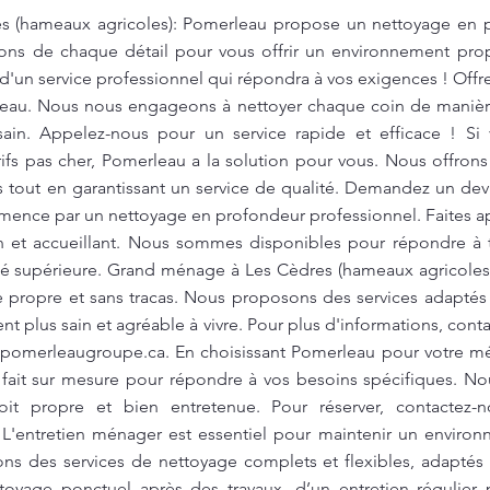
 (hameaux agricoles): Pomerleau propose un nettoyage en p
ons de chaque détail pour vous offrir un environnement prop
 d'un service professionnel qui répondra à vos exigences ! Offr
eau. Nous nous engageons à nettoyer chaque coin de manière
ain. Appelez-nous pour un service rapide et efficace ! Si
rifs pas cher, Pomerleau a la solution pour vous. Nous offrons
s tout en garantissant un service de qualité. Demandez un devi
nce par un nettoyage en profondeur professionnel. Faites a
n et accueillant. Nous sommes disponibles pour répondre à
ité supérieure. Grand ménage à Les Cèdres (hameaux agricoles
propre et sans tracas. Nous proposons des services adaptés 
t plus sain et agréable à vivre. Pour plus d'informations, cont
@pomerleaugroupe.ca
. En choisissant Pomerleau pour votre m
, fait sur mesure pour répondre à vos besoins spécifiques. 
it propre et bien entretenue. Pour réserver, contactez-
 L'entretien ménager est essentiel pour maintenir un environ
ns des services de nettoyage complets et flexibles, adapté
toyage ponctuel après des travaux, d’un entretien régulier 