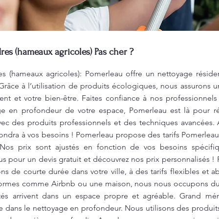
es (hameaux agricoles) Pas cher ?
 (hameaux agricoles): Pomerleau offre un nettoyage résident
 Grâce à l’utilisation de produits écologiques, nous assurons
nt et votre bien-être. Faites confiance à nos professionnels
ge en profondeur de votre espace, Pomerleau est là pour r
ec des produits professionnels et des techniques avancées.
pondra à vos besoins ! Pomerleau propose des tarifs Pomerleau
Nos prix sont ajustés en fonction de vos besoins spécifi
us pour un devis gratuit et découvrez nos prix personnalisés 
s de courte durée dans votre ville, à des tarifs flexibles et 
formes comme Airbnb ou une maison, nous nous occupons du
ités arrivent dans un espace propre et agréable. Grand m
e dans le nettoyage en profondeur. Nous utilisons des produit