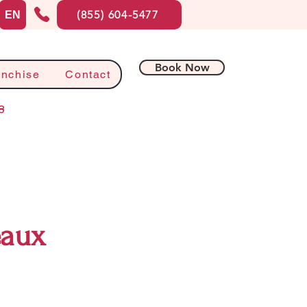
(855) 604-5477
EN
Book Now
anchise
Contact
8
eaux