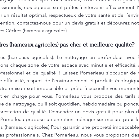
sionnels, nos équipes sont prêtes à intervenir efficacement. 
 un résultat optimal, respectueux de votre santé et de l’env
ention, contactez-nous pour un devis gratuit et découvrez no
s Cèdres (hameaux agricoles)
s (hameaux agricoles) pas cher et meilleure qualité?
 (hameaux agricoles): Le nettoyage en profondeur avec Po
yons chaque zone de votre espace avec minutie et efficacité.
ofessionnel et de qualité ! Laissez Pomerleau s'occuper de v
lie efficacité, respect de l’environnement et produits écologi
tre maison soit impeccable et prête à accueillir vos moments 
 en charge pour vous. Pomerleau vous propose des tarifs 
e de nettoyage, qu'il soit quotidien, hebdomadaire ou ponctue
prestation de qualité. Demandez un devis gratuit pour plus de
. Pomerleau propose un entretien ménager sur mesure pour loft
(hameaux agricoles) Pour garantir une propreté impeccable 
 des professionnels. Chez Pomerleau, nous vous proposons des