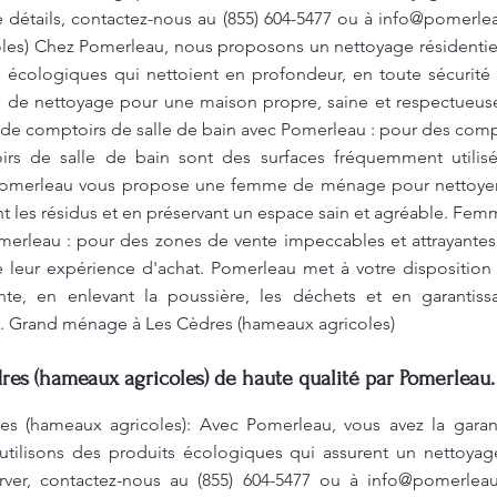
 détails, contactez-nous au (855) 604-5477 ou à
info@pomerle
es) Chez Pomerleau, nous proposons un nettoyage résidentiel 
s écologiques qui nettoient en profondeur, en toute sécurité 
pe de nettoyage pour une maison propre, saine et respectueu
e comptoirs de salle de bain avec Pomerleau : pour des compto
rs de salle de bain sont des surfaces fréquemment utilis
. Pomerleau vous propose une femme de ménage pour nettoyer
ant les résidus et en préservant un espace sain et agréable. 
erleau : pour des zones de vente impeccables et attrayante
iore leur expérience d'achat. Pomerleau met à votre disposi
te, en enlevant la poussière, les déchets et en garantiss
s. Grand ménage à Les Cèdres (hameaux agricoles)
es (hameaux agricoles) de haute qualité par Pomerleau.
s (hameaux agricoles): Avec Pomerleau, vous avez la gara
 utilisons des produits écologiques qui assurent un nettoyag
rver, contactez-nous au (855) 604-5477 ou à
info@pomerleau