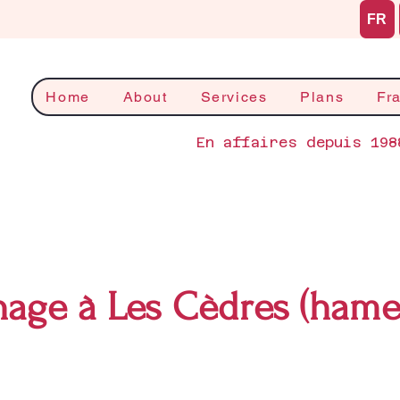
FR
Home
About
Services
Plans
Fr
En affaires depuis 198
age à Les Cèdres (ham