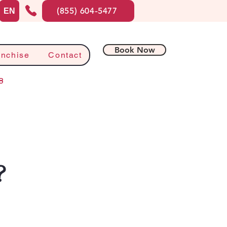
(855) 604-5477
EN
Book Now
anchise
Contact
8
?