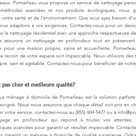
eaux. Pomerleau vous propose un service de nettoyage perso
 méthodes avancées et nos produits écologiques, nous g
 votre santé et de l’environnement. Que vous ayez besoin d’u
 nous adaptons à vos exigences. Contactez-nous pour un devis
ns le nettoyage résidentiel avec une approche respectueuse de
s assurons un nettoyage en profondeur tout en préservant 
 pour une maison propre, saine et accueillante. Pomerlea
 recoin de votre espace soit impeccable. Nous utilisons de
pre, sain et agréable. Contactez-nous pour bénéficier de notr
pas cher et meilleure qualité?
Le ménage à domicile de Pomerleau est la solution parfaite
 soigné. Nous nous assurons que chaque détail soit pris en ch
er votre service, contactez-nous au (855) 604-5477 ou à
info@po
yage en profondeur qui répond à toutes vos attentes. N
iques avancées pour garantir un résultat impeccable. Contact
us garantit un ménage à domicile de qualité supérieure. Grâc