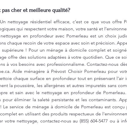
pas cher et meilleure qualité?
n nettoyage résidentiel efficace, c’est ce que vous offre 
giques qui respectent votre maison, votre santé et l’environne
Le nettoyage en profondeur avec Pomerleau est un choix jud
ons chaque recoin de votre espace avec soin et précision. App
té supérieure ! Pour un ménage à domicile complet et soigné
age offre des solutions adaptées à votre quotidien. Que ce so
ns à vos besoins avec professionnalisme. Contactez-nous dès 
e.ca
. Aide ménagère à Prévost Choisir Pomerleau pour votre
ettoie chaque surface en profondeur tout en préservant l’air 
ent la poussière, les allergènes et autres impuretés sans com
pre et sain avec le nettoyage en profondeur de Pomerleau
s pour éliminer la saleté persistante et les contaminants. A
! Le service de ménage à domicile de Pomerleau est conçu p
omplet en utilisant des produits respectueux de l'environnem
ver votre nettoyage, contactez-nous au (855) 604-5477 ou à
in