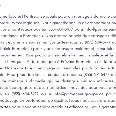
t
merleau est l'entreprise idéale pour un ménage à domicile , en
de produits écologiques. Nous garantissons un environnement pr
ations, contactez-nous au (855) 604-5477 ou à
info@pomerleau
 confiance à Pomerleau. Nos professionnels du nettoyage util
arfait et une maison saine. Contactez-nous au (855) 604-5477 
oisir Pomerleau pour votre nettoyage résidentiel, c’est faire 
environnement. Nos produits naturels éliminent la saleté et la 
duits chimiques. Aide ménagère à Prévost Pomerleau est là pou
ue. Nos experts en nettoyage utilisent des produits respect
ble. Pour plus de détails, contactez-nous au (855) 604-5477 o
 de ménage à domicile qui se distingue par son efficacité 
oduits écologiques et des méthodes innovantes pour vous offr
us au (855) 604-5477 ou à
info@pomerleaugroupe.ca
pour p
n nettoyage en profondeur de qualité. Nous nous assurons qu
actez-nous pour un service rapide et efficace qui vous garantir