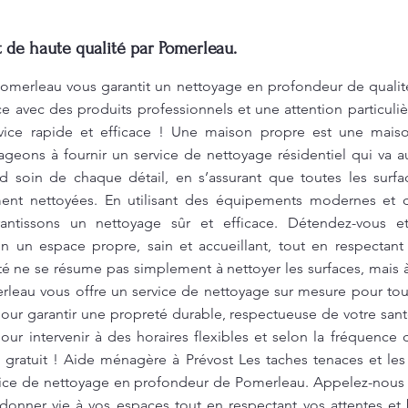
 de haute qualité par Pomerleau.
omerleau vous garantit un nettoyage en profondeur de qualit
 avec des produits professionnels et une attention particulièr
ice rapide et efficace ! Une maison propre est une maison
eons à fournir un service de nettoyage résidentiel qui va au
soin de chaque détail, en s’assurant que toutes les surfac
ent nettoyées. En utilisant des équipements modernes et 
antissons un nettoyage sûr et efficace. Détendez-vous et
n un espace propre, sain et accueillant, tout en respectant
é ne se résume pas simplement à nettoyer les surfaces, mais à
rleau vous offre un service de nettoyage sur mesure pour tou
our garantir une propreté durable, respectueuse de votre san
ur intervenir à des horaires flexibles et selon la fréquence 
gratuit ! Aide ménagère à Prévost Les taches tenaces et les c
vice de nettoyage en profondeur de Pomerleau. Appelez-nous
nner vie à vos espaces tout en respectant vos attentes et 