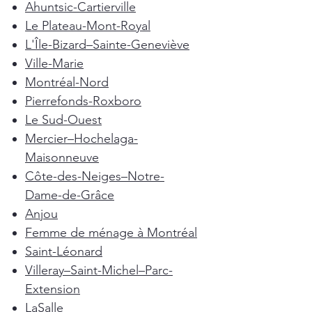
Ahuntsic-Cartierville
Le Plateau-Mont-Royal
L'Île-Bizard–Sainte-Geneviève
Ville-Marie
Montréal-Nord
Pierrefonds-Roxboro
Le Sud-Ouest
Mercier–Hochelaga-
Maisonneuve
Côte-des-Neiges–Notre-
Dame-de-Grâce
Anjou
Femme de ménage à Montréal
Saint-Léonard
Villeray–Saint-Michel–Parc-
Extension
LaSalle