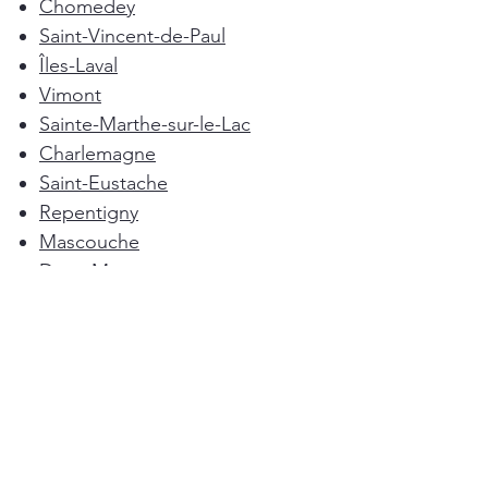
Chomedey
Saint-Vincent-de-Paul
Îles-Laval
Vimont
Sainte-Marthe-sur-le-Lac
Charlemagne
Saint-Eustache
Repentigny
Mascouche
Deux-Montagnes
Terrebonne
Oka
Blainville
Lorraine
Boisbriand
Saint-Sulpice
L'Épiphanie