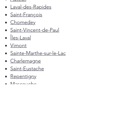
Laval-des-Rapides
Saint-François
Chomedey
Saint-Vincent-de-Paul
Îles-Laval
Vimont
Sainte-Marthe-sur-le-Lac
Charlemagne
Saint-Eustache
Repentigny
Mascouche
Deux-Montagnes
Terrebonne
Oka
Blainville
Lorraine