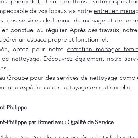
 est primordial, et nous mettons à votre dispositi
impeccable de vos locaux via notre
entretien ménag
es, nos services de
femme de ménage
et de
femm
tien ponctuel ou régulier. Après des travaux, notr
pérer un espace propre et fonctionnel.
née, optez pour notre
entretien ménager fe
 de nettoyage. Découvrez également notre servi
es.
au Groupe pour des services de nettoyage complet
ur une expérience de nettoyage exceptionnelle.
nt-Philippe
nt-Philippe par Pomerleau : Qualité de Service
Philippe: Avec Pomerleau, vous bénéficiez de tarifs de nettoy