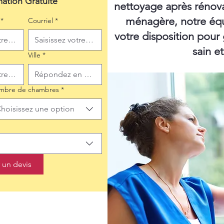
mation Gratuite
nettoyage après rénov
ménagère, notre équ
*
Courriel
*
votre disposition pour
sain e
Ville
*
mbre de chambres
*
hoisissez une option
un devis