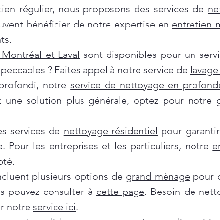
tien régulier, nous proposons des services de
ne
euvent bénéficier de notre expertise en
entretien
ts.
Montréal et Laval
sont disponibles pour un servi
mpeccables ? Faites appel à notre service de
lavage 
profondi, notre
service de nettoyage en profond
ez une solution plus générale, optez pour notre
es services de
nettoyage résidentiel
pour garantir
e. Pour les entreprises et les particuliers, notre
e
pté.
incluent plusieurs options de
grand ménage
pour d
us pouvez consulter à
cette page
. Besoin de nett
ur notre
service ici
.