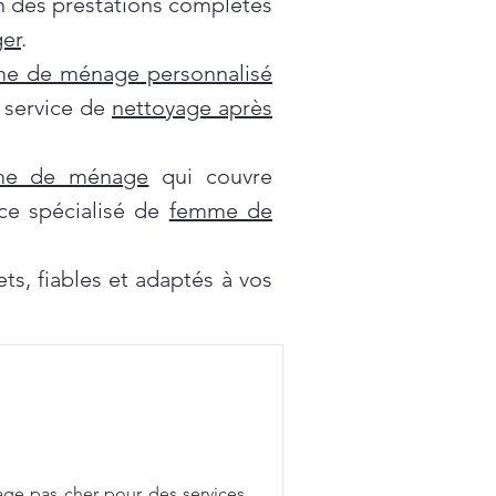
on des prestations complètes
er
.
e de ménage personnalisé
e service de
nettoyage après
mme de ménage
qui couvre
ce spécialisé de
femme de
s, fiables et adaptés à vos
age pas cher pour des services