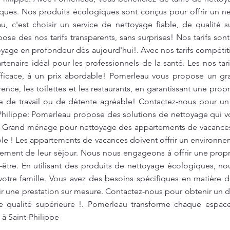
ques. Nos produits écologiques sont conçus pour offrir un ne
, c'est choisir un service de nettoyage fiable, de qualité s
se des nos tarifs transparents, sans surprises! Nos tarifs sont
toyage en profondeur dès aujourd'hui!. Avec nos tarifs compéti
tenaire idéal pour les professionnels de la santé. Les nos tari
fficace, à un prix abordable! Pomerleau vous propose un g
ence, les toilettes et les restaurants, en garantissant une pro
re de travail ou de détente agréable! Contactez-nous pour un 
-Philippe: Pomerleau propose des solutions de nettoyage qui 
. Grand ménage pour nettoyage des appartements de vacances 
ble ! Les appartements de vacances doivent offrir un environne
inement de leur séjour. Nous nous engageons à offrir une prop
-être. En utilisant des produits de nettoyage écologiques, no
otre famille. Vous avez des besoins spécifiques en matière
r une prestation sur mesure. Contactez-nous pour obtenir un de
e qualité supérieure !. Pomerleau transforme chaque espac
 à Saint-Philippe