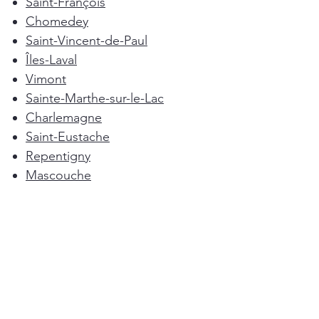
Saint-François
Chomedey
Saint-Vincent-de-Paul
Îles-Laval
Vimont
Sainte-Marthe-sur-le-Lac
Charlemagne
Saint-Eustache
Repentigny
Mascouche
Deux-Montagnes
Terrebonne
Oka
Blainville
Lorraine
Boisbriand
Saint-Sulpice