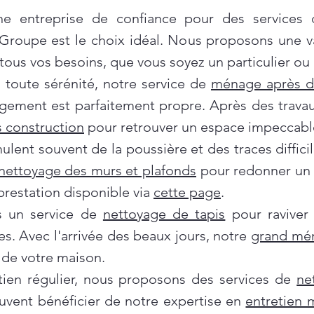
e entreprise de confiance pour des services
 Groupe est le choix idéal. Nous proposons une 
ous vos besoins, que vous soyez un particulier ou 
oute sérénité, notre service de
ménage après 
gement est parfaitement propre. Après des travau
 construction
pour retrouver un espace impeccabl
ent souvent de la poussière et des traces difficil
nettoyage des murs et plafonds
pour redonner un c
prestation disponible via
cette page
.
ns un service de
nettoyage de tapis
pour raviver
es. Avec l'arrivée des beaux jours, notre
grand mé
de votre maison.
tien régulier, nous proposons des services de
ne
euvent bénéficier de notre expertise en
entretien