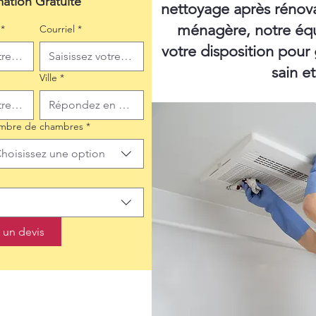
mation Gratuite
nettoyage après rénov
ménagère, notre équ
*
Courriel
*
votre disposition pour
sain e
Ville
*
mbre de chambres
*
hoisissez une option
un devis