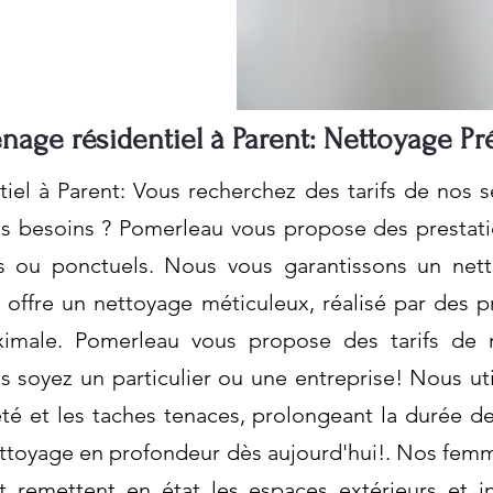
nage résidentiel à Parent: Nettoyage Pré
el à Parent: Vous recherchez des tarifs de nos se
os besoins ? Pomerleau vous propose des prestati
rs ou ponctuels. Nous vous garantissons un net
offre un nettoyage méticuleux, réalisé par des pr
ximale. Pomerleau vous propose des tarifs de 
us soyez un particulier ou une entreprise! Nous u
eté et les taches tenaces, prolongeant la durée d
nettoyage en profondeur dès aujourd'hui!. Nos fe
t remettent en état les espaces extérieurs et i