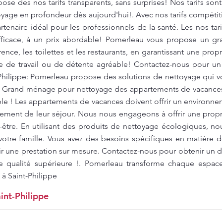
se des nos tarifs transparents, sans surprises! Nos tarifs sont
toyage en profondeur dès aujourd'hui!. Avec nos tarifs compéti
tenaire idéal pour les professionnels de la santé. Les nos tari
fficace, à un prix abordable! Pomerleau vous propose un g
ence, les toilettes et les restaurants, en garantissant une pro
re de travail ou de détente agréable! Contactez-nous pour un 
-Philippe: Pomerleau propose des solutions de nettoyage qui 
. Grand ménage pour nettoyage des appartements de vacances 
ble ! Les appartements de vacances doivent offrir un environne
inement de leur séjour. Nous nous engageons à offrir une prop
-être. En utilisant des produits de nettoyage écologiques, no
otre famille. Vous avez des besoins spécifiques en matière
r une prestation sur mesure. Contactez-nous pour obtenir un de
e qualité supérieure !. Pomerleau transforme chaque espac
 à Saint-Philippe
int-Philippe