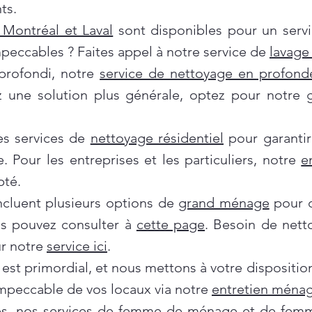
ts.
Montréal et Laval
sont disponibles pour un servi
mpeccables ? Faites appel à notre service de
lavage 
profondi, notre
service de nettoyage en profond
ez une solution plus générale, optez pour notre
es services de
nettoyage résidentiel
pour garantir
e. Pour les entreprises et les particuliers, notre
e
pté.
incluent plusieurs options de
grand ménage
pour d
us pouvez consulter à
cette page
. Besoin de nett
ur notre
service ici
.
 est primordial, et nous mettons à votre dispositi
impeccable de vos locaux via notre
entretien ménag
es, nos services de
femme de ménage
et de
femm