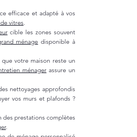
ce efficace et adapté à vos
de vitres
.
eur
cible les zones souvent
grand ménage
disponible à
 que votre maison reste un
ntretien ménager
assure un
es nettoyages approfondis
oyer vos murs et plafonds ?
on des prestations complètes
er
.
e de ménage personnalisé