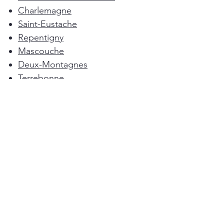
Charlemagne
Saint-Eustache
Repentigny
Mascouche
Deux-Montagnes
Terrebonne
Oka
Blainville
Lorraine
Boisbriand
Saint-Sulpice
L'Épiphanie
Femme de ménage Montréal
Rosemère
Sainte-Anne-des-Plaines
Pointe-Calumet