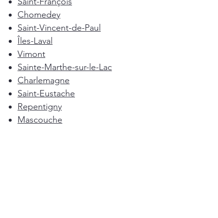
Saint-François
Chomedey
Saint-Vincent-de-Paul
Îles-Laval
Vimont
Sainte-Marthe-sur-le-Lac
Charlemagne
Saint-Eustache
Repentigny
Mascouche
Deux-Montagnes
Terrebonne
Oka
Blainville
Lorraine
Boisbriand
Saint-Sulpice