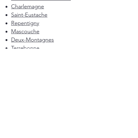
Charlemagne
Saint-Eustache
Repentigny
Mascouche
Deux-Montagnes
Terrebonne
Oka
Blainville
Lorraine
Boisbriand
Saint-Sulpice
L'Épiphanie
Femme de ménage Montréal
Rosemère
Sainte-Anne-des-Plaines
Pointe-Calumet