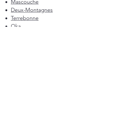
Mascouche
Deux-Montagnes
Terrebonne
Oka
Blainville
Lorraine
Boisbriand
Saint-Sulpice
L'Épiphanie
Femme de ménage Montréal
Rosemère
Sainte-Anne-des-Plaines
Pointe-Calumet
L'Assomption
Mirabel
Bois-des-Filion
Ménage à Domicile