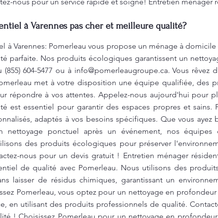
ez-nous pour un service rapide et soigné! Entretien ménager r
ntiel à Varennes pas cher et meilleure qualité?
iel à Varennes: Pomerleau vous propose un ménage à domicile 
té parfaite. Nos produits écologiques garantissent un nettoy
u (855) 604-5477 ou à
info@pomerleaugroupe.ca
. Vous rêvez 
omerleau met à votre disposition une équipe qualifiée, des p
 répondre à vos attentes. Appelez-nous aujourd'hui pour plani
té est essentiel pour garantir des espaces propres et sains
nnalisés, adaptés à vos besoins spécifiques. Que vous ayez b
 nettoyage ponctuel après un événement, nos équipes d'
ilisons des produits écologiques pour préserver l'environnem
ctez-nous pour un devis gratuit ! Entretien ménager résident
ntiel de qualité avec Pomerleau. Nous utilisons des produits
ns laisser de résidus chimiques, garantissant un environne
sissez Pomerleau, vous optez pour un nettoyage en profondeur
, en utilisant des produits professionnels de qualité. Contac
alité ! Choisissez Pomerleau pour un nettoyage en profonde