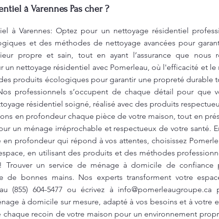
ntiel à Varennes Pas cher ?
tiel à Varennes: Optez pour un nettoyage résidentiel profes
logiques et des méthodes de nettoyage avancées pour garanti
érieur propre et sain, tout en ayant l’assurance que nous r
 un nettoyage résidentiel avec Pomerleau, où l'efficacité et le
 des produits écologiques pour garantir une propreté durable to
. Nos professionnels s’occupent de chaque détail pour que v
toyage résidentiel soigné, réalisé avec des produits respectue
yons en profondeur chaque pièce de votre maison, tout en prés
our un ménage irréprochable et respectueux de votre santé. En
 en profondeur qui répond à vos attentes, choisissez Pomerle
espace, en utilisant des produits et des méthodes professionn
e ! Trouver un service de ménage à domicile de confiance 
e de bonnes mains. Nos experts transforment votre espace
 au (855) 604-5477 ou écrivez à
info@pomerleaugroupe.ca
p
nage à domicile sur mesure, adapté à vos besoins et à votre
 chaque recoin de votre maison pour un environnement propr