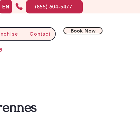
(855) 604-5477
EN
Book Now
anchise
Contact
8
arennes