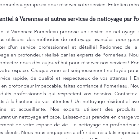
pomerleaugroupe.ca
pour réserver votre service. Entretien mén
ntiel à Varennes et autres services de nettoyage par P
tiel à Varennes: Pomerleau propose un service de nettoyage 
us utilisons des méthodes de nettoyage avancées pour garan
ter d'un service professionnel et détaillé! Redonnez de la
oyage en profondeur réalisé par les experts de Pomerleau. No
 Contactez-nous dès aujourd’hui pour réserver nos services! P
votre espace. Chaque zone est soigneusement nettoyée pour gar
vice rapide, de qualité et respectueux de vos attentes ! En
 en profondeur impeccable, faites confiance à Pomerleau. No
duits professionnels qui respectent vos besoins. Contactez-
ats à la hauteur de vos attentes ! Un nettoyage résidentiel ave
ne et accueillante. Nos experts utilisent des produits
surant un nettoyage efficace. Laissez-nous prendre en charge 
einement de votre espace de vie. Le nettoyage en profondeur
 clients. Nous nous engageons à offrir des résultats impecca