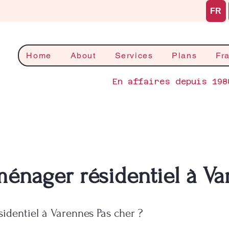
FR
Home
About
Services
Plans
Fr
En affaires depuis 198
ménager résidentiel à V
identiel à Varennes Pas cher ?