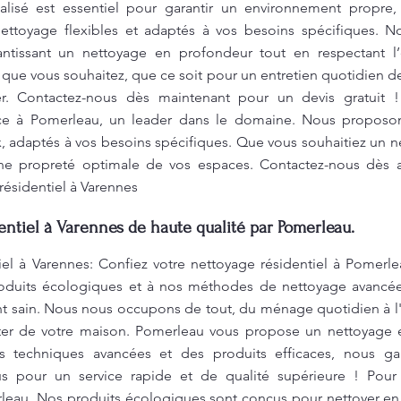
alisé est essentiel pour garantir un environnement propre,
ettoyage flexibles et adaptés à vos besoins spécifiques. N
antissant un nettoyage en profondeur tout en respectant 
e que vous souhaitez, que ce soit pour un entretien quotidien 
er. Contactez-nous dès maintenant pour un devis gratuit 
nce à Pomerleau, un leader dans le domaine. Nous proposo
, adaptés à vos besoins spécifiques. Que vous souhaitiez un n
une propreté optimale de vos espaces. Contactez-nous dès a
ésidentiel à Varennes
ntiel à Varennes de haute qualité par Pomerleau.
iel à Varennes: Confiez votre nettoyage résidentiel à Pomerle
roduits écologiques et à nos méthodes de nettoyage avancée
t sain. Nous nous occupons de tout, du ménage quotidien à l'
iter de votre maison. Pomerleau vous propose un nettoyage 
s techniques avancées et des produits efficaces, nous ga
s pour un service rapide et de qualité supérieure ! Pour
rleau. Nos produits écologiques sont conçus pour nettoyer en 