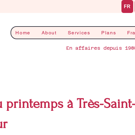
FR
Home
About
Services
Plans
Fr
En affaires depuis 198
printemps à Très-Saint
ur