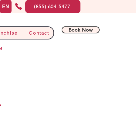
(855) 604-5477
EN
Book Now
anchise
Contact
8
-