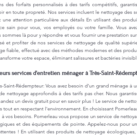
des forfaits personnalisés à des tarifs compétitifs, garantis
ir en toute propreté. Nos services incluent le nettoyage des so
c une attention particulière aux détails En utilisant des prod
ce sain pour vous, vos employés ou votre famille. Vous ave
 sommes là pour y répondre et vous fournir une prestation su
sé et profiter de nos services de nettoyage de qualité supér
ge fiable, effectué avec des méthodes modernes et des produi
sforme votre espace, éliminant salissures et bactéries invisibl
leurs services d'entretien ménager à Très-Saint-Rédempt
-Saint-Rédempteur: Vous avez besoin d’un grand ménage à un
de nettoyage approfondis à des tarifs pas cher. Nous garanti
ndez un devis gratuit pour en savoir plus ! Le service de net
 tout en respectant l'environnement. En choisissant Pomerleau,
s à vos besoins. Pomerleau vous propose un service de nettoy
logiques et des équipements de pointe. Appelez-nous pour un 
ttentes ! En utilisant des produits de nettoyage écologiques