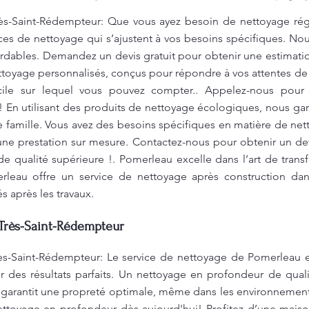
s-Saint-Rédempteur: Que vous ayez besoin de nettoyage rég
vices de nettoyage qui s’ajustent à vos besoins spécifiques. No
ordables. Demandez un devis gratuit pour obtenir une estimatio
toyage personnalisés, conçus pour répondre à vos attentes de
e sur lequel vous pouvez compter.. Appelez-nous pour p
 En utilisant des produits de nettoyage écologiques, nous ga
e famille. Vous avez des besoins spécifiques en matière de n
une prestation sur mesure. Contactez-nous pour obtenir un dev
e qualité supérieure !. Pomerleau excelle dans l’art de tran
rleau offre un service de nettoyage après construction dans
és après les travaux.
Très-Saint-Rédempteur
s-Saint-Rédempteur: Le service de nettoyage de Pomerleau es
r des résultats parfaits. Un nettoyage en profondeur de quali
 garantit une propreté optimale, même dans les environnements
ettoyage en profondeur dès aujourd'hui! Profitez d’une maiso